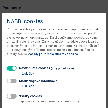
Parametre
Šírka
160 cm
NABBI cookies
Hĺbka
223 cm
Používame súbory cookie na zabezpečenie rôznych funkcií služieb
ponúkaných na tomto webe, na analýzu prístupu k nim a na použitie
Výška
93 cm
výsledkov na ich optimalizáciu. Ďalej používame cookies, aby sme
umožnili cielenú reklamu. Za týmto účelom sa údaje odovzdávajú aj
čistá váha výrobcu
84 kg
pridruženým spoločnostiam a našim partnerom. Ak chcete súhlasiť
iba s nevyhnutnými súbormi cookie, môžete tu odmietnuť ďalšie
počet balíkov výrobcu
4 ks
súbory cookie.
Zásady používania súborov cookies
váha s obalom výrobcu
86 kg
Nevyhnutné cookies
objem v zabalenom stave
(vždy požadované)
0.605 m3
2 služby
výrobcu
Marketingové informácie
typové označenie
Liza 140
1 služba
šírka plochy na spanie (cm)
140
Všetky cookies
hĺbka plochy na spanie (cm)
200
Zapnúť/vypnúť všetky cookies okrem nevyhnutných
celková plocha na spanie (š x h