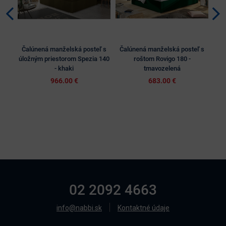
Čalúnená manželská posteľ s
Čalúnená manželská posteľ s
Ča
úložným priestorom Spezia 140
roštom Rovigo 180 -
úl
- khaki
tmavozelená
966.00 €
683.00 €
02 2092 4663
info@nabbi.sk
Kontaktné údaje