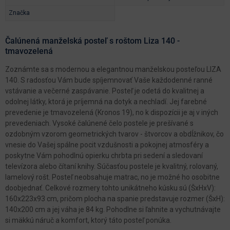
Značka
Čalúnená manželská posteľ s roštom Liza 140 -
tmavozelená
Zoznámte sa s modernou a elegantnou manželskou posteľou LIZA
140. S radosťou Vám bude spíjemnovať Vaše každodenné ranné
vstávanie a večerné zaspávanie. Posteľ je odetá do kvalitnej a
odolnej látky, ktorá je príjemná na dotyk a nechladí. Jej farebné
prevedenie je tmavozelená (Kronos 19), no k dispozícii je aj v iných
prevedeniach. Vysoké čalúnené čelo postele je prešívané s
ozdobným vzorom geometrických tvarov - štvorcov a obdĺžnikov, čo
vnesie do Vašej spálne pocit vzdušnosti a pokojnej atmosféry a
poskytne Vám pohodlnú opierku chrbta pri sedení a sledovaní
televízora alebo čítaní knihy. Súčasťou postele je kvalitný, rolovaný,
lamelový rošt. Posteľ neobsahuje matrac, no je možné ho osobitne
doobjednať. Celkové rozmery tohto unikátneho kúsku sú (ŠxHxV):
160x223x93 cm, pričom plocha na spanie predstavuje rozmer (ŠxH):
140x200 cm a jej váha je 84 kg. Pohodlne si ľahnite a vychutnávajte
si mäkkú náruč a komfort, ktorý táto posteľ ponúka.