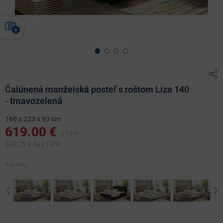
Čalúnená manželská posteľ s roštom Liza 140
- tmavozelená
160 x 223 x 93 cm
619.00
€
s DPH
503.25
€ bez DPH
Varianty:
Previous
Ne