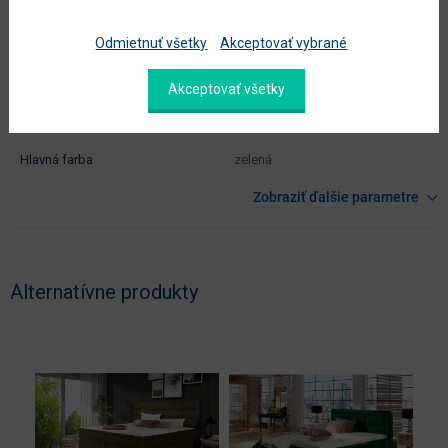
140 x 200
cm)
Odmietnuť všetky
Akceptovať vybrané
dodáva sa
v demonte
Akceptovať všetky
montáž
vyžaduje zručnosť
údržba
utierať namokro
hlavná farba
zelená
Zobraziť ďalšie parametre
Alternatívne produkty