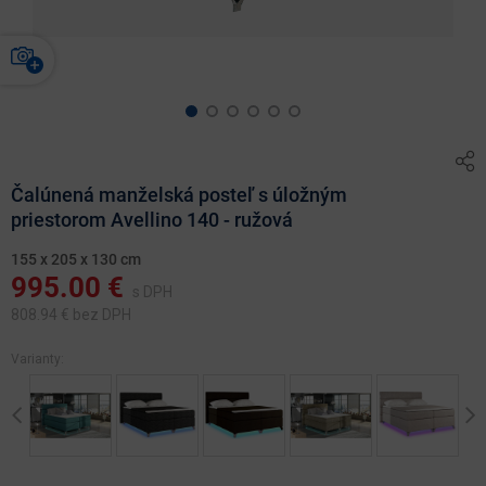
Čalúnená manželská posteľ s úložným
priestorom Avellino 140 - ružová
155 x 205 x 130 cm
995.00
€
s DPH
808.94
€ bez DPH
Varianty:
Previous
Ne