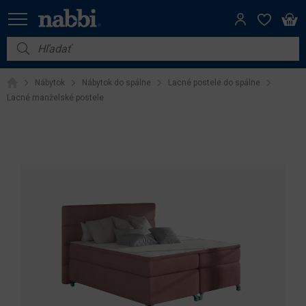
Nábytok
Nábytok
Nábytok do spálne
Lacné postele do spálne
Vybavenie do domácnosti
Lacné manželské postele
Dom a záhrada
Akcie
Výpredaj