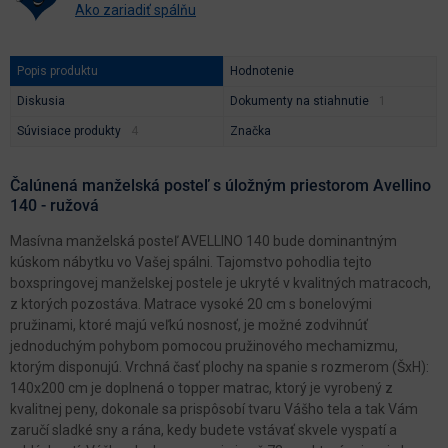
Ako zariadiť spálňu
Popis produktu
Hodnotenie
Diskusia
Dokumenty na stiahnutie
Súvisiace produkty
Značka
Čalúnená manželská posteľ s úložným priestorom Avellino
140 - ružová
Masívna manželská posteľ AVELLINO 140 bude dominantným
kúskom nábytku vo Vašej spálni. Tajomstvo pohodlia tejto
boxspringovej manželskej postele je ukryté v kvalitných matracoch,
z ktorých pozostáva. Matrace vysoké 20 cm s bonelovými
pružinami, ktoré majú veľkú nosnosť, je možné zodvihnúť
jednoduchým pohybom pomocou pružinového mechamizmu,
ktorým disponujú. Vrchná časť plochy na spanie s rozmerom (ŠxH):
140x200 cm je doplnená o topper matrac, ktorý je vyrobený z
kvalitnej peny, dokonale sa prispôsobí tvaru Vášho tela a tak Vám
zaručí sladké sny a rána, kedy budete vstávať skvele vyspatí a