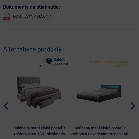
Dokumenty na stiahnutie:
Alternatívne produkty
Nabbík
Vynikajúce hodnotenie
odporúča
až 100%
Čalúnená manželská posteľ s
Čalúnená manželská posteľ s
Ča
roštom Orea 180 - sivohnedá
roštom a osvetlením Dulcea 160
r