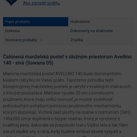
Ako zariadiť spálňu
Popis produktu
Hodnotenie
Diskusia
Dokumenty na stiahnutie
Súvisiace produkty
Značka
Čalúnená manželská posteľ s úložným priestorom Avellino
140 - sivá (Sawana 05)
Masívna manželská posteľ AVELLINO 140 bude dominantným
kúskom nábytku vo Vašej spálni. Tajomstvo pohodlia tejto
boxspringovej manželskej postele je ukryté v kvalitných matracoch,
z ktorých pozostáva. Matrace vysoké 20 cm s bonelovými
pružinami, ktoré majú veľkú nosnosť, je možné zodvihnúť
jednoduchým pohybom pomocou pružinového mechamizmu,
ktorým disponujú. Vrchná časť plochy na spanie s rozmerom (ŠxH):
140x200 cm je doplnená o topper matrac, ktorý je vyrobený z
kvalitnej peny, dokonale sa prispôsobí tvaru Vášho tela a tak Vám
zaručí sladké sny a rána, kedy budete vstávať skvele vyspatí a