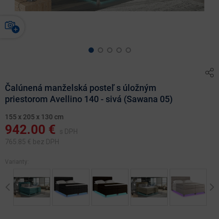
Čalúnená manželská posteľ s úložným
priestorom Avellino 140 - sivá (Sawana 05)
155 x 205 x 130 cm
942.00
€
s DPH
765.85
€ bez DPH
Varianty:
Previous
Ne