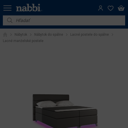
Nábytok
Nábytok
Nábytok do spálne
Lacné postele do spálne
Vybavenie do domácnosti
Lacné manželské postele
Dom a záhrada
Akcie
Výpredaj