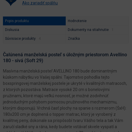
Ako zariadiť spálňu
Popis produktu
Hodnotenie
Diskusia
Dokumenty na stiahnutie
Súvisiace produkty
Značka
Čalúnená manželská posteľ s úložným priestorom Avellino
180 - sivá (Soft 29)
Masívna manželská posteľ AVELLINO 180 bude dominantným
kúskom nábytku vo Vašej spálni. Tajomstvo pohodlia tejto
boxspringovej manželskej postele je ukryté v kvalitných matracoch,
z ktorých pozostáva. Matrace vysoké 20 cm s bonelovými
pružinami, ktoré majú veľkú nosnosť, je možné zodvihnúť
jednoduchým pohybom pomocou pružinového mechamizmu,
ktorým disponujú. Vrchná časť plochy na spanie s rozmerom (ŠxH):
180x200 cm je doplnená o topper matrac, ktorý je vyrobený z
kvalitnej peny, dokonale sa prispôsobí tvaru Vášho tela a tak Vám
zaručí sladké sny a rána, kedy budete vstávať skvele vyspatí a