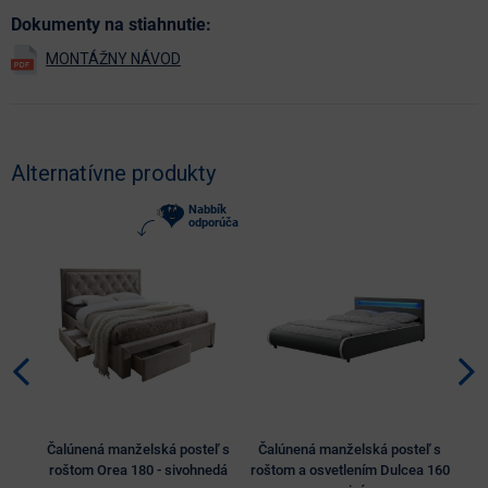
Dokumenty na stiahnutie:
Alternatívne produkty
Nabbík
odporúča
Čalúnená manželská posteľ s
Čalúnená manželská posteľ s
Ča
roštom Orea 180 - sivohnedá
roštom a osvetlením Dulcea 160
r