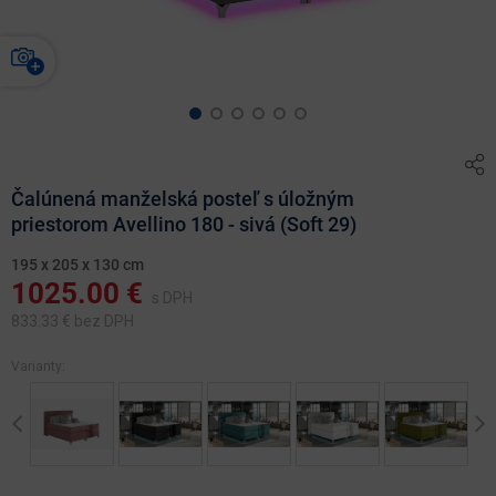
Čalúnená manželská posteľ s úložným
priestorom Avellino 180 - sivá (Soft 29)
195 x 205 x 130 cm
1025.00
€
s DPH
833.33
€ bez DPH
Varianty:
Previous
Ne