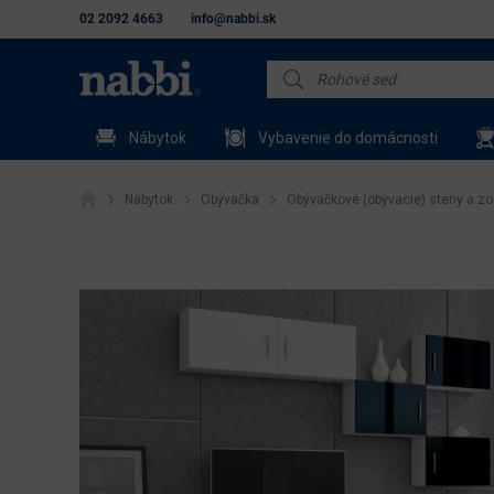
02 2092 4663
info@nabbi.sk
Nábytok
Vybavenie do domácnosti
Nábytok
Obývačka
Obývačkové (obývacie) steny a zo