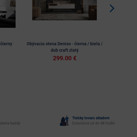
 čierny
Obývacia stena Deniso - čierna / biela /
Obývaci
dub craft zlatý
299.00 €
Tisícky tovaru skladom
yberie každý
Doručenie už do 48 hodín