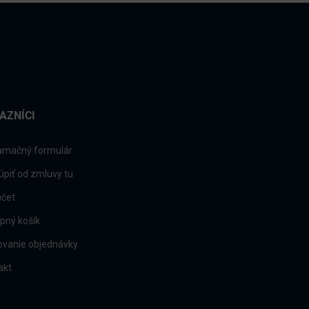
AZNÍCI
amačný formulár
úpiť od zmluvy tu
účet
pný košík
ovanie objednávky
akt