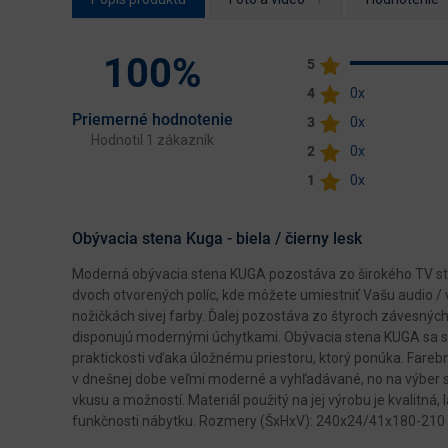
100%
5
4
0x
Priemerné hodnotenie
3
0x
Hodnotil 1 zákazník
2
0x
1
0x
Obývacia stena Kuga - biela / čierny lesk
Moderná obývacia stena KUGA pozostáva zo širokého TV stolí
dvoch otvorených políc, kde môžete umiestniť Vašu audio / v
nožičkách sivej farby. Ďalej pozostáva zo štyroch závesných,
disponujú modernými úchytkami. Obývacia stena KUGA sa 
praktickosti vďaka úložnému priestoru, ktorý ponúka. Farebné
v dnešnej dobe veľmi moderné a vyhľadávané, no na výber sú
vkusu a možností. Materiál použitý na jej výrobu je kvalitná
funkčnosti nábytku. Rozmery (ŠxHxV): 240x24/41x180-210