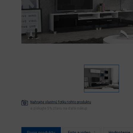
Nahrajte vlastnú fotku tohto produktu
a získajte 5% zľavu na ďaľší nákup
Popis produktu
Foto a video
Hodnotenie