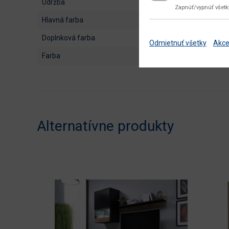
údržba
Zapnúť/vypnúť všet
hlavná farba
doplnková farba
Odmietnuť všetky
Akce
farba
Alternatívne produkty