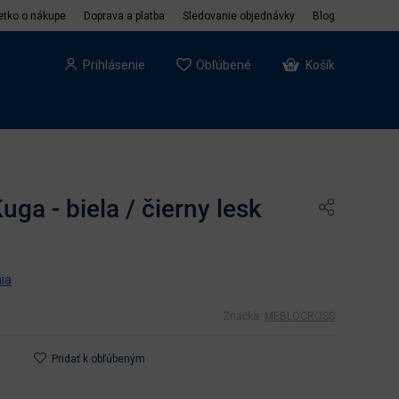
etko o nákupe
Doprava a platba
Sledovanie objednávky
Blog
Prihlásenie
Obľúbené
Košík
ga - biela / čierny lesk
ia
Značka:
MEBLOCROSS
Pridať k obľúbeným