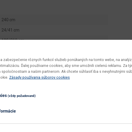
240 cm
24/41 cm
180/210 cm
3 ks
 zabezpečenie rôznych funkcií služieb ponúkaných na tomto webe, na analýzu
0.14 m3
optimalizáciu. Ďalej používame cookies, aby sme umožnili cielenú reklamu. Za 
83 kg
 spoločnostiam a našim partnerom. Ak chcete súhlasiť iba s nevyhnutnými sú
ookie.
Zásady používania súborov cookies
Kuga
24 - 41
kies
(vždy požadované)
180 - 210
formácie
v demonte
vyžaduje zručnosť