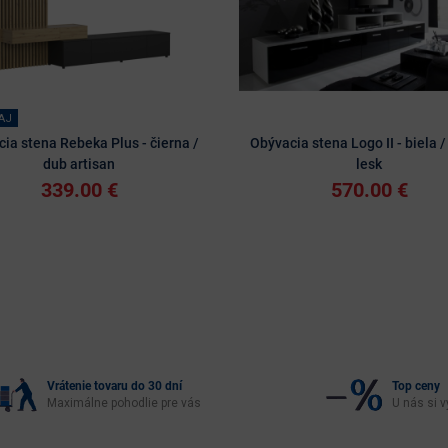
AJ
ia stena Rebeka Plus - čierna /
Obývacia stena Logo II - biela /
dub artisan
lesk
339.00 €
570.00 €
Vrátenie tovaru do 30 dní
Top ceny
Maximálne pohodlie pre vás
U nás si v