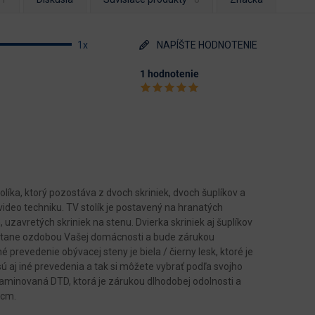
1x
NAPÍŠTE HODNOTENIE
1 hodnotenie
ka, ktorý pozostáva z dvoch skriniek, dvoch šuplíkov a
ideo techniku. TV stolík je postavený na hranatých
 uzavretých skriniek na stenu. Dvierka skriniek aj šuplíkov
stane ozdobou Vašej domácnosti a bude zárukou
 prevedenie obývacej steny je biela / čierny lesk, ktoré je
 aj iné prevedenia a tak si môžete vybrať podľa svojho
, laminovaná DTD, ktorá je zárukou dlhodobej odolnosti a
 cm.