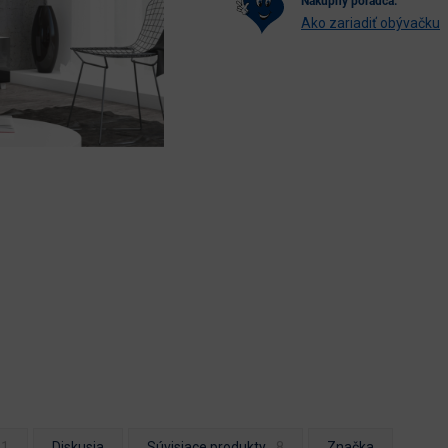
nákupný poradca:
Ako zariadiť obývačku
Diskusia
Súvisiace produkty
Značka