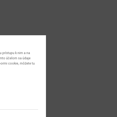
 prístupu k nim a na
týmto účelom sa údaje
bormi cookie, môžete tu