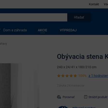
Kontakt
Vš
Dom a záhrada
AKCIE
VÝPREDAJ
stavy
Obývacia stena Ku
240 x 24/41 x 180/210 cm
100%
z 1 hodnoten
Záruka 24 mesiacov
Porovnať
Strážiť produkt