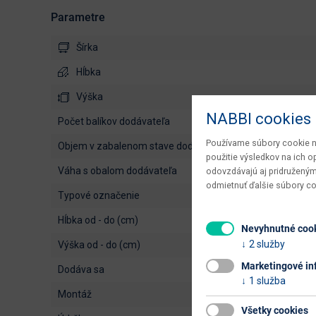
Parametre
Šírka
Hĺbka
Výška
NABBI cookies
počet balíkov dodávateľa
Používame súbory cookie na
objem v zabalenom stave dodávateľa
použitie výsledkov na ich 
váha s obalom dodávateľa
odovzdávajú aj pridruženým
odmietnuť ďalšie súbory c
typové označenie
hĺbka od - do (cm)
Nevyhnutné coo
2 služby
výška od - do (cm)
Marketingové in
dodáva sa
1 služba
montáž
Všetky cookies