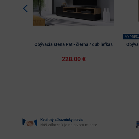
VÝPRED
Obývacia stena Pat - čierna / dub lefkas
Obývac
228.00 €
Kvalitný zákaznícky servis
Náš zákazník je na prvom mieste