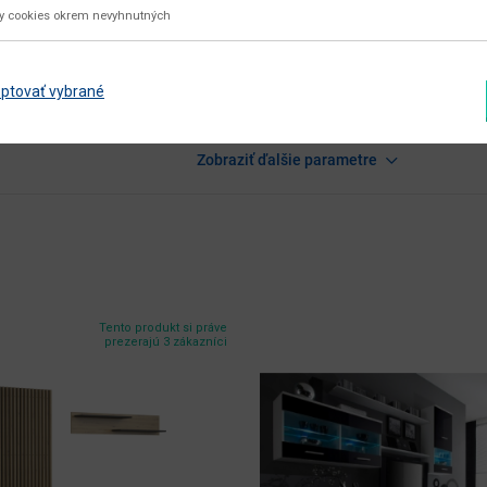
utierať navlhko
ky cookies okrem nevyhnutných
čierna
biela
ptovať vybrané
biela / čierny lesk
Zobraziť ďalšie parametre
Tento produkt si práve
prezerajú 3 zákazníci