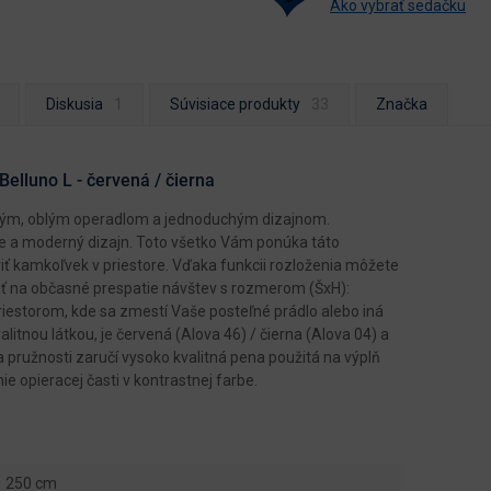
Ako vybrať sedačku
Diskusia
Súvisiace produkty
Značka
elluno L - červená / čierna
okým, oblým operadlom a jednoduchým dizajnom.
e a moderný dizajn. Toto všetko Vám ponúka táto
viť kamkoľvek v priestore. Vďaka funkcii rozloženia môžete
iť na občasné prespatie návštev s rozmerom (ŠxH):
iestorom, kde sa zmestí Vaše posteľné prádlo alebo iná
itnou látkou, je červená (Alova 46) / čierna (Alova 04) a
 pružnosti zaručí vysoko kvalitná pena použitá na výplň
e opieracej časti v kontrastnej farbe.
250 cm