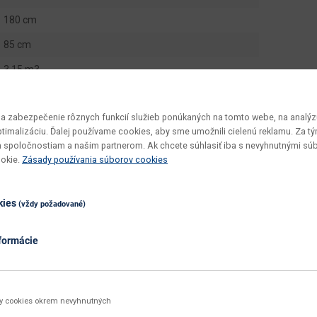
180 cm
85 cm
3.15 m3
2 ks
 zabezpečenie rôznych funkcií služieb ponúkaných na tomto webe, na analýzu
133 kg
optimalizáciu. Ďalej používame cookies, aby sme umožnili cielenú reklamu. Za 
135 kg
 spoločnostiam a našim partnerom. Ak chcete súhlasiť iba s nevyhnutnými sú
ookie.
Zásady používania súborov cookies
Belluno L
45
kies
(vždy požadované)
44
formácie
125
195
125 x 195
ky cookies okrem nevyhnutných
v demonte