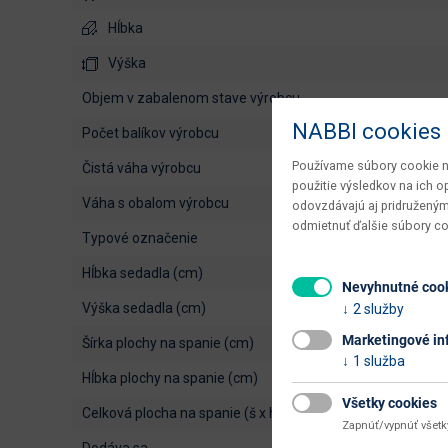
Hĺbka
Výška
objem v zabalenom stave výrobcu
NABBI cookies
počet balíkov výrobcu
Používame súbory cookie na
čistá váha výrobcu
použitie výsledkov na ich 
váha s obalom výrobcu
odovzdávajú aj pridruženým
odmietnuť ďalšie súbory c
typové označenie
hĺbka sedadla (cm)
Nevyhnutné coo
výška sedadla (cm)
2 služby
Marketingové in
šírka plochy na spanie (cm)
1 služba
hĺbka plochy na spanie (cm)
Všetky cookies
celková plocha na spanie (š x h cm)
Zapnúť/vypnúť všet
dodáva sa