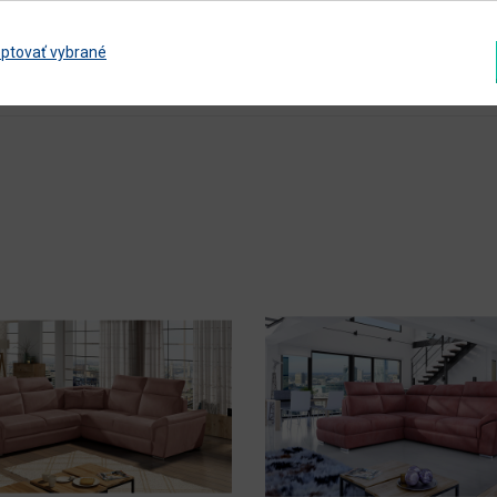
jednoduchá
ptovať vybrané
Zobraziť ďalšie parametre