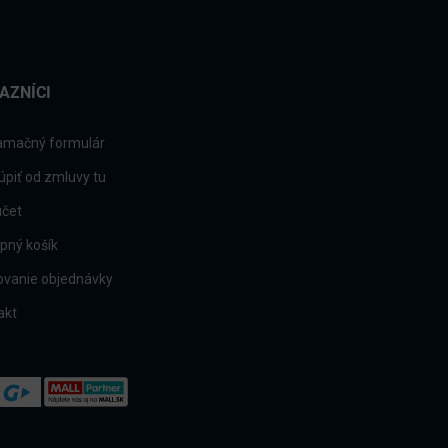
AZNÍCI
amačný formulár
úpiť od zmluvy tu
účet
pný košík
ovanie objednávky
akt