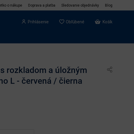
etko o nákupe
Doprava a platba
Sledovanie objednávky
Blog
Prihlásenie
Obľúbené
Košík
s rozkladom a úložným
no L - červená / čierna