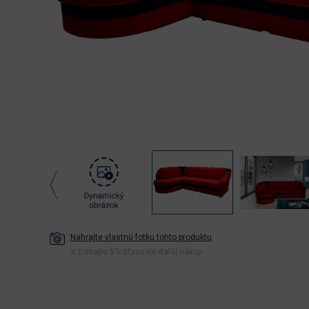
Nahrajte vlastnú fotku tohto produktu
a získajte 5% zľavu na ďaľší nákup