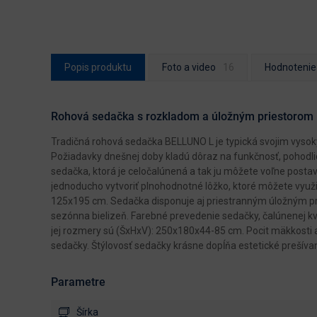
Popis produktu
Foto a video
Hodnotenie
Rohová sedačka s rozkladom a úložným priestorom B
Tradičná rohová sedačka BELLUNO L je typická svojim vys
Požiadavky dnešnej doby kladú dôraz na funkčnosť, pohodli
sedačka, ktorá je celočalúnená a tak ju môžete voľne posta
jednoducho vytvoriť plnohodnotné lôžko, ktoré môžete využ
125x195 cm. Sedačka disponuje aj priestranným úložným pr
sezónna bielizeň. Farebné prevedenie sedačky, čalúnenej kval
jej rozmery sú (ŠxHxV): 250x180x44-85 cm. Pocit mäkkosti a
sedačky. Štýlovosť sedačky krásne dopĺňa estetické prešívani
Parametre
Šírka