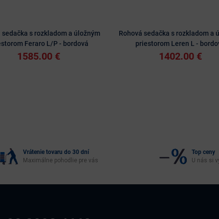
 sedačka s rozkladom a úložným
Rohová sedačka s rozkladom a 
estorom Feraro L/P - bordová
priestorom Leren L - bordo
1585.00 €
1402.00 €
Vrátenie tovaru do 30 dní
Top ceny
Maximálne pohodlie pre vás
U nás si v