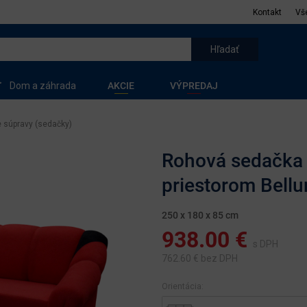
Kontakt
Vš
Dom a záhrada
AKCIE
VÝPREDAJ
 súpravy (sedačky)
Rohová sedačka 
priestorom Bellu
250 x 180 x 85 cm
938.00
€
s DPH
762.60
€ bez DPH
Orientácia: