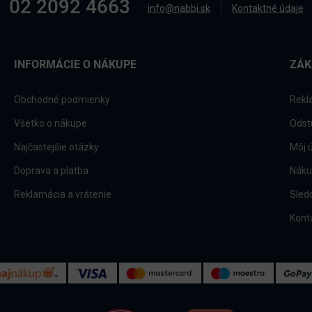
02 2092 4663
info@nabbi.sk
Kontaktné údaje
INFORMÁCIE O NÁKUPE
ZÁK
Obchodné podmienky
Rekl
Všetko o nákupe
Odst
Najčastejšie otázky
Môj 
Doprava a platba
Náku
Reklamácia a vrátenie
Sled
Kont