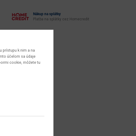
Nákup na splátky
Platba na splátky cez Homecredit
 prístupu k nim a na
týmto účelom sa údaje
bormi cookie, môžete tu