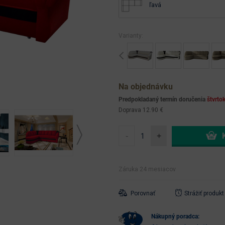
ľavá
Varianty:
Previous
Na objednávku
Predpokladaný termín doručenia
štvrto
Doprava 12.90 €
-
+
Záruka 24 mesiacov
Porovnať
Strážiť produkt
nákupný poradca: