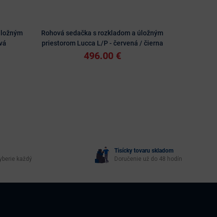
úložným
Rohová sedačka s rozkladom a úložným
Rohová sed
vá
priestorom Lucca L/P - červená / čierna
priest
496.00 €
Tisícky tovaru skladom
yberie každý
Doručenie už do 48 hodín