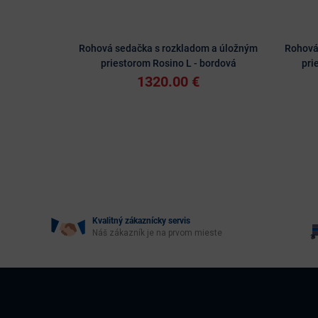
Rohová sedačka s rozkladom a úložným
Rohová
priestorom Rosino L - bordová
pri
1320.00 €
Kvalitný zákaznícky servis
Náš zákazník je na prvom mieste