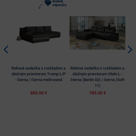
Nabbík
odporúča
Rohová sedačka s rozkladom a
Rohová sedačka s rozkladom a
Roh
úložným priestorom Tramp L/P
úložným priestorom Otelo L -
úlo
- čierna / čierna melírovaná
čierna (Berlin 02) / čierna (Soft
11)
885.00 €
785.00 €