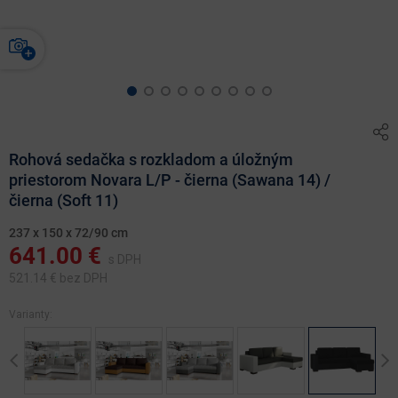
Rohová sedačka s rozkladom a úložným
priestorom Novara L/P - čierna (Sawana 14) /
čierna (Soft 11)
237 x 150 x 72/90 cm
641.00
€
s DPH
521.14
€ bez DPH
Varianty:
Previous
Ne