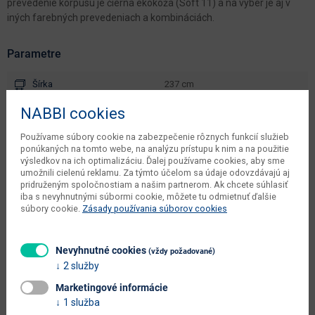
prevedenie korpusu je čierna ekokoža (Soft 11) a na výber je aj v
iných farebných prevedeniach a kombináciách.
Parametre
Šírka
237 cm
Hĺbka
150 cm
NABBI cookies
Výška
72/90 cm
Používame súbory cookie na zabezpečenie rôznych funkcií služieb
ponúkaných na tomto webe, na analýzu prístupu k nim a na použitie
objem v zabalenom stave
výsledkov na ich optimalizáciu. Ďalej používame cookies, aby sme
3.15 m3
výrobcu
umožnili cielenú reklamu. Za týmto účelom sa údaje odovzdávajú aj
pridruženým spoločnostiam a našim partnerom. Ak chcete súhlasiť
iba s nevyhnutnými súbormi cookie, môžete tu odmietnuť ďalšie
čistá váha výrobcu
122 kg
súbory cookie.
Zásady používania súborov cookies
počet balíkov výrobcu
2 ks
váha s obalom výrobcu
124 kg
Nevyhnutné cookies
(vždy požadované)
2 služby
typové označenie
Novara L/P
Marketingové informácie
výška od - do (cm)
72 - 90
1 služba