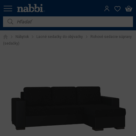
Nábytok
Nábytok
Lacné sedačky do obývačky
Rohové sedacie súpravy
Vybavenie do domácnosti
(sedačky)
Dom a záhrada
Akcie
Výpredaj