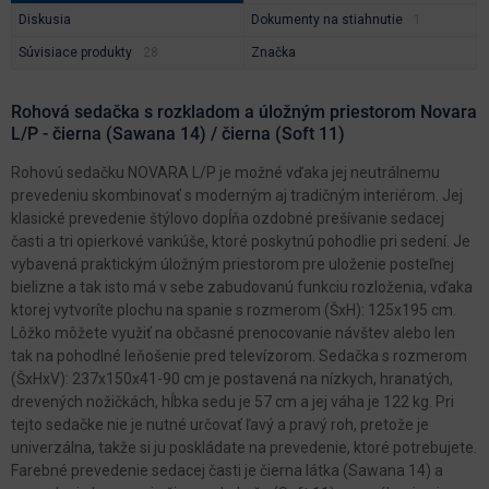
Diskusia
Dokumenty na stiahnutie
Súvisiace produkty
Značka
Rohová sedačka s rozkladom a úložným priestorom Novara
L/P - čierna (Sawana 14) / čierna (Soft 11)
Rohovú sedačku NOVARA L/P je možné vďaka jej neutrálnemu
prevedeniu skombinovať s moderným aj tradičným interiérom. Jej
klasické prevedenie štýlovo dopĺňa ozdobné prešívanie sedacej
časti a tri opierkové vankúše, ktoré poskytnú pohodlie pri sedení. Je
vybavená praktickým úložným priestorom pre uloženie posteľnej
bielizne a tak isto má v sebe zabudovanú funkciu rozloženia, vďaka
ktorej vytvoríte plochu na spanie s rozmerom (ŠxH): 125x195 cm.
Lôžko môžete využiť na občasné prenocovanie návštev alebo len
tak na pohodlné leňošenie pred televízorom. Sedačka s rozmerom
(ŠxHxV): 237x150x41-90 cm je postavená na nízkych, hranatých,
drevených nožičkách, hĺbka sedu je 57 cm a jej váha je 122 kg. Pri
tejto sedačke nie je nutné určovať ľavý a pravý roh, pretože je
univerzálna, takže si ju poskládate na prevedenie, ktoré potrebujete.
Farebné prevedenie sedacej časti je čierna látka (Sawana 14) a