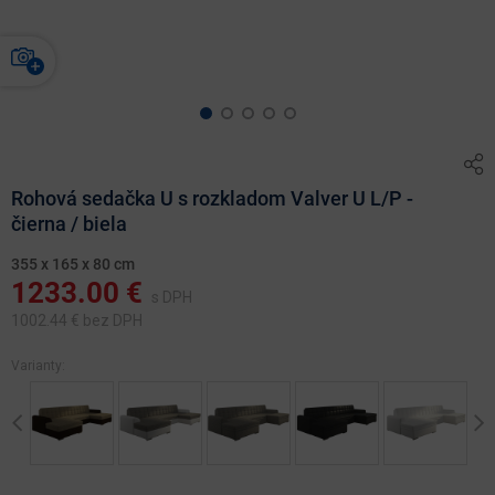
Rohová sedačka U s rozkladom Valver U L/P -
čierna / biela
355 x 165 x 80 cm
1233.00
€
s DPH
1002.44
€ bez DPH
Varianty:
Previous
Ne