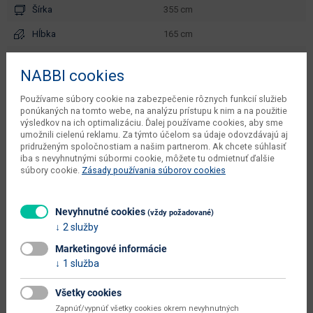
Šírka
355 cm
Hĺbka
165 cm
Výška
80 cm
NABBI cookies
objem v zabalenom stave
3.88 m3
výrobcu
Používame súbory cookie na zabezpečenie rôznych funkcií služieb
ponúkaných na tomto webe, na analýzu prístupu k nim a na použitie
váha s obalom výrobcu
225 kg
výsledkov na ich optimalizáciu. Ďalej používame cookies, aby sme
umožnili cielenú reklamu. Za týmto účelom sa údaje odovzdávajú aj
počet balíkov výrobcu
3 ks
pridruženým spoločnostiam a našim partnerom. Ak chcete súhlasiť
iba s nevyhnutnými súbormi cookie, môžete tu odmietnuť ďalšie
súbory cookie.
Zásady používania súborov cookies
čistá váha výrobcu
223 kg
typové označenie
Valver U L/P
Nevyhnutné cookies
(vždy požadované)
hĺbka sedadla (cm)
60
2 služby
výška sedadla (cm)
38
Marketingové informácie
1 služba
šírka plochy na spanie (cm)
126
Všetky cookies
hĺbka plochy na spanie (cm)
305
Zapnúť/vypnúť všetky cookies okrem nevyhnutných