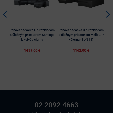
Rohová sedačka U s rozkladom
Rohová sedačka U s rozkladom
Roh
a úložným priestorom Santiago
a úložným priestorom Melfi L/P
a ú
L - sivá / čierna
- čierna (Soft 11)
- či
1439.00 €
1162.00 €
02 2092 4663