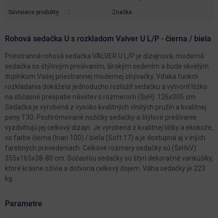
Súvisiace produkty
Značka
Rohová sedačka U s rozkladom Valver U L/P - čierna / biela
Priestranná rohová sedačka VALVER U L/P je dizajnová, moderná
sedačka so štýlovým prešívaním, širokým sedením a bude skvelým
doplnkom Vašej priestrannej modernej obývačky. Vďaka funkcii
rozkladania dokážete jednoducho rozložiť sedačku a vytvoriť lôžko
na občasné prespatie návštev s rozmerom (ŠxH): 126x305 cm.
Sedačka je vyrobená z vysoko kvalitných vlnitých pružín a kvalitnej
peny T30. Pochrómované nožičky sedačky a štýlové prešívanie
vyzdvihujú jej celkový dizajn. Je vyrobená z kvalitnej látky a ekokože,
vo farbe čierna (Inari 100) / biela (Soft 17) a je dostupná aj v iných
farebných prevedeniach. Celkové rozmery sedačky sú (ŠxHxV):
355x165x38-80 cm. Súčasťou sedačky sú štyri dekoračné vankúšiky,
ktoré krásne oživia a dotvoria celkový dojem. Váha sedačky je 223
kg.
Parametre