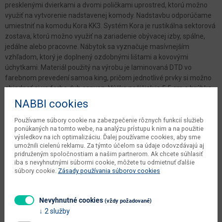
presklenými dvierkami a dvomi poličkami uprostred, ktorú možno
využiť na vytvorenie nadstavenej komody. Nadstavbu odporúčame
umiestniť na komodu Kora KK3. Systém Kora je rustikálna sektorová
zostava, ktorú možno využiť na zariadenie obývacej izby, spálne,
jedálne alebo pracovne. Nábytok sa vyznačuje masívnejším
vzhľadom, ktorý je doplnený ozdobnými lištami a kovovými
úchytkami. Materiál použitý na výrobu je laminovaná DTD vo
farebnom prevedení samoa king, pričom jednotlivé prvky si možno
objednať aj vo farbe dub canyon. Výška nožičiek je 5,5 cm a hrúbka
materiálu poličiek je 1,5 cm.
NABBI cookies
Používame súbory cookie na zabezpečenie rôznych funkcií služieb
Parametre
ponúkaných na tomto webe, na analýzu prístupu k nim a na použitie
výsledkov na ich optimalizáciu. Ďalej používame cookies, aby sme
Šírka
128 cm
umožnili cielenú reklamu. Za týmto účelom sa údaje odovzdávajú aj
pridruženým spoločnostiam a našim partnerom. Ak chcete súhlasiť
iba s nevyhnutnými súbormi cookie, môžete tu odmietnuť ďalšie
Hĺbka
40 cm
súbory cookie.
Zásady používania súborov cookies
Výška
97 cm
váha s obalom dodávateľa
44 kg
Nevyhnutné cookies
(vždy požadované)
2 služby
objem v zabalenom stave
0.1401 m3