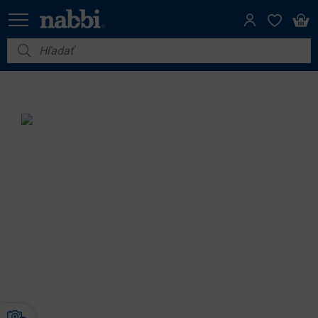
Nábytok
Vybavenie do domácnosti
Dom a záhrada
Akcie
Výpredaj