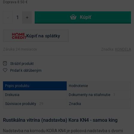
Doprava 8.50 €
-
+
Kúpiť na splátky
Záruka 24 mesiacov
Značka:
KONDELA
Strážiť produkt
Pridať k obľúbeným
Popis produktu
Hodnotenie
Diskusia
Dokumenty na stiahnutie
Súvisiace produkty
Značka
Rustikálna vitrína (nadstavba) Kora KN4 - samoa king
Nadstavba na komodu KORA KN4 je policová nadstavba s dvomi