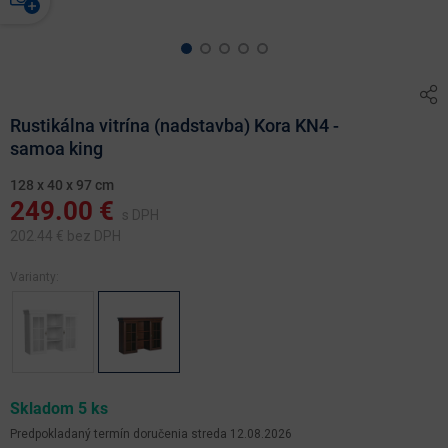
Rustikálna vitrína (nadstavba) Kora KN4 -
samoa king
128 x 40 x 97 cm
249.00
€
s DPH
202.44
€ bez DPH
Varianty:
Skladom 5 ks
Predpokladaný termín doručenia
streda 12.08.2026