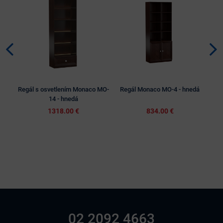
VÝP
Regál s osvetlením Monaco MO-
Regál Monaco MO-4 - hnedá
14 - hnedá
1318.00 €
834.00 €
02 2092 4663