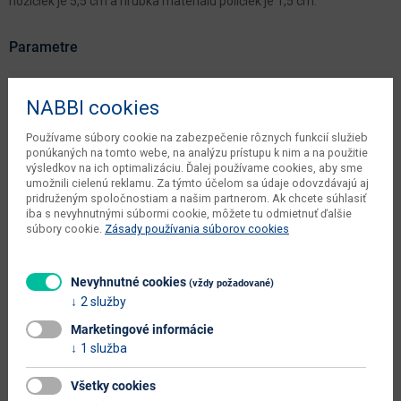
nožičiek je 5,5 cm a hrúbka materiálu poličiek je 1,5 cm.
Parametre
Šírka
68 cm
NABBI cookies
Hĺbka
40 cm
Používame súbory cookie na zabezpečenie rôznych funkcií služieb
Výška
193 cm
ponúkaných na tomto webe, na analýzu prístupu k nim a na použitie
výsledkov na ich optimalizáciu. Ďalej používame cookies, aby sme
objem v zabalenom stave
umožnili cielenú reklamu. Za týmto účelom sa údaje odovzdávajú aj
0.1215 m3
pridruženým spoločnostiam a našim partnerom. Ak chcete súhlasiť
dodávateľa
iba s nevyhnutnými súbormi cookie, môžete tu odmietnuť ďalšie
súbory cookie.
Zásady používania súborov cookies
počet balíkov dodávateľa
2 ks
kusov v balení dodávateľa
1 ks
Nevyhnutné cookies
(vždy požadované)
váha s obalom dodávateľa
35 kg
2 služby
typové označenie
Kora KR1
Marketingové informácie
1 služba
dodáva sa
v demonte
Všetky cookies
montáž
vyžaduje zručnosť