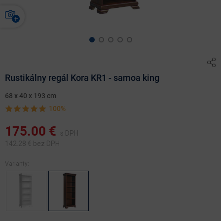
Rustikálny regál Kora KR1 - samoa king
68 x 40 x 193 cm
100%
175.00
€
s DPH
142.28
€ bez DPH
Varianty: