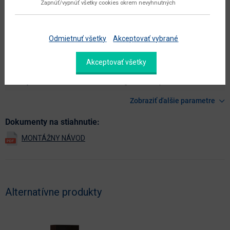
Zapnúť/vypnúť všetky cookies okrem nevyhnutných
údržba
utierať navlhko
hlavná farba
hnedá
Odmietnuť všetky
Akceptovať vybrané
farba
samoa king
Akceptovať všetky
prevedenie s leskom
nie
hlavný materiál
aglomerovaný materiál
Zobraziť ďalšie parametre
Dokumenty na stiahnutie:
Alternatívne produkty