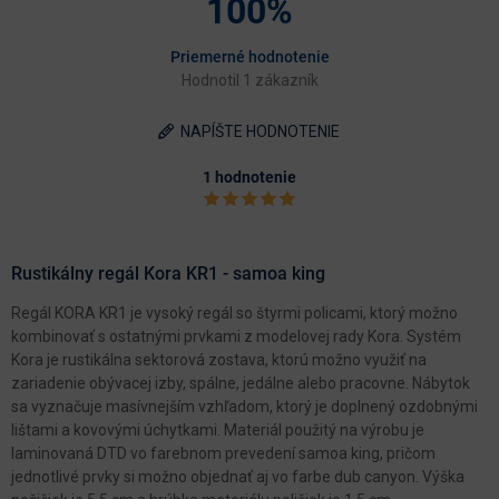
100%
Priemerné hodnotenie
Hodnotil 1 zákazník
NAPÍŠTE HODNOTENIE
1 hodnotenie
Rustikálny regál Kora KR1 - samoa king
Regál KORA KR1 je vysoký regál so štyrmi policami, ktorý možno
kombinovať s ostatnými prvkami z modelovej rady Kora. Systém
Kora je rustikálna sektorová zostava, ktorú možno využiť na
zariadenie obývacej izby, spálne, jedálne alebo pracovne. Nábytok
sa vyznačuje masívnejším vzhľadom, ktorý je doplnený ozdobnými
lištami a kovovými úchytkami. Materiál použitý na výrobu je
laminovaná DTD vo farebnom prevedení samoa king, pričom
jednotlivé prvky si možno objednať aj vo farbe dub canyon. Výška