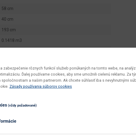
58 cm
40 cm
193 cm
0.1418 m3
3 ks
1 ks
 zabezpečenie rôznych funkcií služieb ponúkaných na tomto webe, na analýzu
41 kg
optimalizáciu. Ďalej používame cookies, aby sme umožnili cielenú reklamu. Za 
 spoločnostiam a našim partnerom. Ak chcete súhlasiť iba s nevyhnutnými sú
Kora KRW1
ookie.
Zásady používania súborov cookies
v demonte
vyžaduje zručnosť
kies
(vždy požadované)
utierať navlhko
formácie
ďalšie farby
samoa king