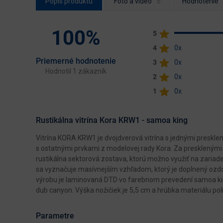
Popis produktu
Foto a video
Hodnotenie
100%
5
4
0x
Priemerné hodnotenie
3
0x
Hodnotil 1 zákazník
2
0x
1
0x
Rustikálna vitrína Kora KRW1 - samoa king
Vitrína KORA KRW1 je dvojdverová vitrína s jednými preskl
s ostatnými prvkami z modelovej rady Kora. Za presklenými
rustikálna sektorová zostava, ktorú možno využiť na zariade
sa vyznačuje masívnejším vzhľadom, ktorý je doplnený ozdo
výrobu je laminovaná DTD vo farebnom prevedení samoa king
dub canyon. Výška nožičiek je 5,5 cm a hrúbka materiálu poli
Parametre