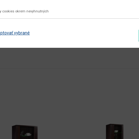
nie
ky cookies okrem nevyhnutných
aglomerovaný materiál
ptovať vybrané
Zobraziť ďalšie parametre