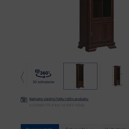
Nahrajte vlastnú fotku tohto produktu
a získajte 5% zľavu na ďaľší nákup