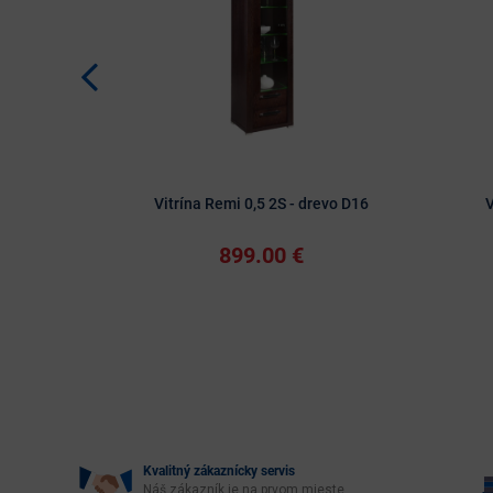
Vitrína Remi 0,5 2S - drevo D16
V
899.00 €
Kvalitný zákaznícky servis
Náš zákazník je na prvom mieste