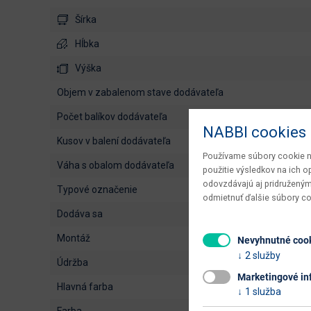
Šírka
Hĺbka
Výška
objem v zabalenom stave dodávateľa
počet balíkov dodávateľa
NABBI cookies
kusov v balení dodávateľa
Používame súbory cookie na
váha s obalom dodávateľa
použitie výsledkov na ich 
odovzdávajú aj pridruženým
typové označenie
odmietnuť ďalšie súbory c
dodáva sa
montáž
Nevyhnutné coo
2 služby
údržba
Marketingové in
hlavná farba
1 služba
farba