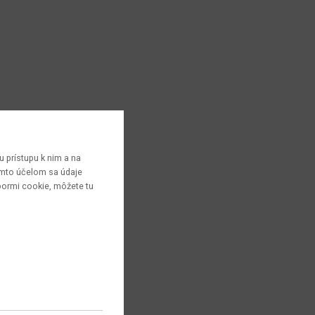
 prístupu k nim a na
týmto účelom sa údaje
bormi cookie, môžete tu