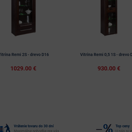
itrína Remi 2S - drevo D16
Vitrína Remi 0,5 1S - drevo 
1029.00 €
930.00 €
Vrátenie tovaru do 30 dní
Top ceny
Maximálne pohodlie pre vás
U nás si v