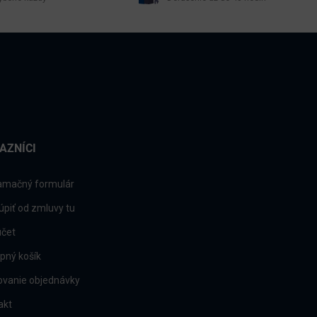
AZNÍCI
amačný formulár
úpiť od zmluvy tu
účet
pný košík
ovanie objednávky
akt