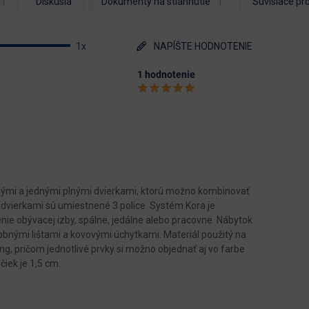
Diskusia
Dokumenty na stiahnutie
Súvisiace pr
1x
NAPÍŠTE HODNOTENIE
1 hodnotenie
enými a jednými plnými dvierkami, ktorú možno kombinovať
 dvierkami sú umiestnené 3 police. Systém Kora je
nie obývacej izby, spálne, jedálne alebo pracovne. Nábytok
bnými lištami a kovovými úchytkami. Materiál použitý na
, pričom jednotlivé prvky si možno objednať aj vo farbe
čiek je 1,5 cm.