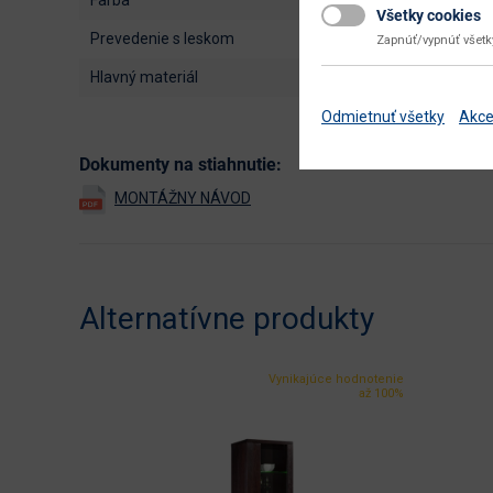
Všetky cookies
prevedenie s leskom
Zapnúť/vypnúť všet
hlavný materiál
Odmietnuť všetky
Akce
Dokumenty na stiahnutie:
Alternatívne produkty
Vynikajúce hodnotenie
až 100%