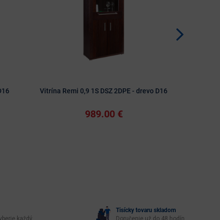
D16
Vitrína Remi 0,9 1S DSZ 2DPE - drevo D16
Vitrína Rem
989.00 €
Tisícky tovaru skladom
yberie každý
Doručenie už do 48 hodín