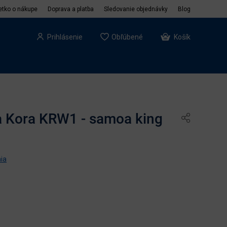
etko o nákupe
Doprava a platba
Sledovanie objednávky
Blog
Prihlásenie
Obľúbené
Košík
na Kora KRW1 - samoa king
ia