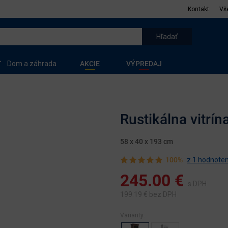
Kontakt
Vš
Dom a záhrada
AKCIE
VÝPREDAJ
Rustikálna vitrí
58 x 40 x 193 cm
100%
z 1 hodnoten
245.00
€
s DPH
199.19
€ bez DPH
Varianty: