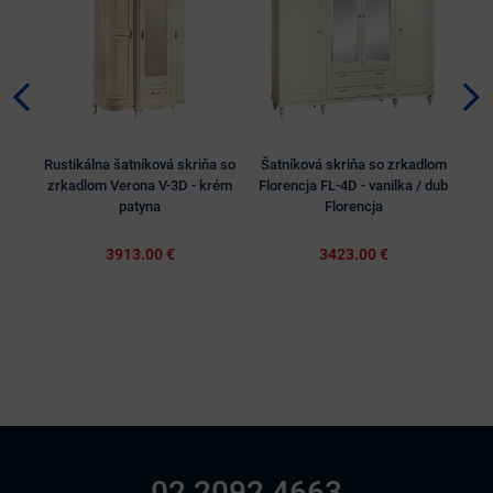
Rustikálna šatníková skriňa so
Šatníková skriňa so zrkadlom
Šat
zrkadlom Verona V-3D - krém
Florencja FL-4D - vanilka / dub
2
patyna
Florencja
3913.00 €
3423.00 €
02 2092 4663