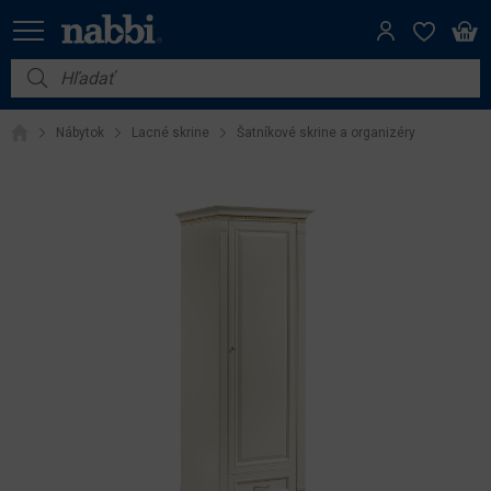
Nábytok
Nábytok
Lacné skrine
Šatníkové skrine a organizéry
Vybavenie do domácnosti
Dom a záhrada
Akcie
Výpredaj