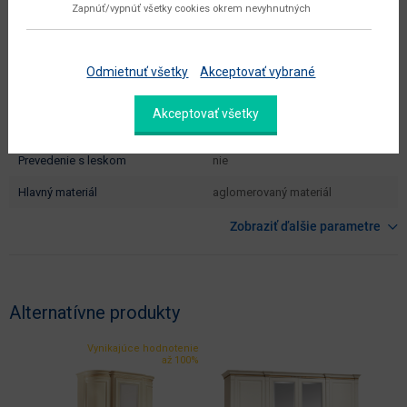
dodáva sa
v demonte
Zapnúť/vypnúť všetky cookies okrem nevyhnutných
montáž
vyžaduje zručnosť
údržba
utierať navlhko
Odmietnuť všetky
Akceptovať vybrané
hlavná farba
krémová
Akceptovať všetky
farba
vanilka / dub Florencja
prevedenie s leskom
nie
hlavný materiál
aglomerovaný materiál
Zobraziť ďalšie parametre
Alternatívne produkty
Vynikajúce hodnotenie
až 100%