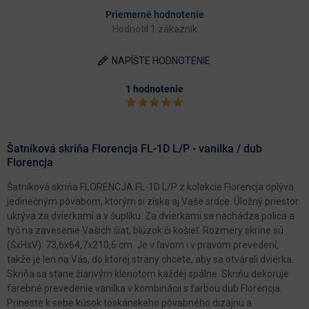
Priemerné hodnotenie
Hodnotil 1 zákazník
NAPÍŠTE HODNOTENIE
1 hodnotenie
Šatníková skriňa Florencja FL-1D L/P - vanilka / dub
Florencja
Šatníková skriňa FLORENCJA FL-1D L/P z kolekcie Florencja oplýva
jedinečným pôvabom, ktorým si získa aj Vaše srdce. Úložný priestor
ukrýva za dvierkami a v šuplíku. Za dvierkami sa nachádza polica a
tyč na zavesenie Vašich šiat, blúzok či košieľ. Rozmery skrine sú
(ŠxHxV): 73,6x64,7x210,6 cm. Je v ľavom i v pravom prevedení,
takže je len na Vás, do ktorej strany chcete, aby sa otvárali dvierka.
Skriňa sa stane žiarivým klenotom každej spálne. Skriňu dekoruje
farebné prevedenie vanilka v kombinácii s farbou dub Florencja.
Prineste k sebe kúsok toskánskeho pôvabného dizajnu a