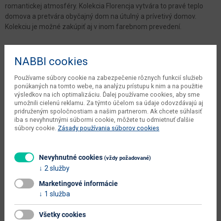
romantickej atmosféry. Kolekcia Florencja vytvára to pravé teplo
domova a pretvára obyčajný dom na útulný a prívetivý domov.
Kolekciu je možné zakúpiť aj v inom farebnom prevedení.
Parametre
NABBI cookies
Šírka
73.6 cm
Používame súbory cookie na zabezpečenie rôznych funkcií služieb
ponúkaných na tomto webe, na analýzu prístupu k nim a na použitie
Hĺbka
64.7 cm
výsledkov na ich optimalizáciu. Ďalej používame cookies, aby sme
umožnili cielenú reklamu. Za týmto účelom sa údaje odovzdávajú aj
Výška
210.6 cm
pridruženým spoločnostiam a našim partnerom. Ak chcete súhlasiť
iba s nevyhnutnými súbormi cookie, môžete tu odmietnuť ďalšie
počet balíkov výrobcu
5 ks
súbory cookie.
Zásady používania súborov cookies
váha s obalom výrobcu
58 kg
Nevyhnutné cookies
(vždy požadované)
objem v zabalenom stave
0.3 m3
2 služby
výrobcu
Marketingové informácie
čistá váha výrobcu
55.1 kg
1 služba
typové označenie
Florencja FL-1D L/P
Všetky cookies