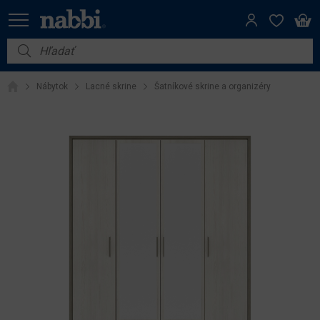
Nábytok
Nábytok
Lacné skrine
Šatníkové skrine a organizéry
Vybavenie do domácnosti
Dom a záhrada
Akcie
Výpredaj