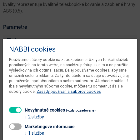
kvality reprezentuje kvalitné teleskopické kovanie a zaoblené hrany
ABS (0,5).
Parametre
Šírka
180.2 cm
NABBI cookies
Hĺbka
57.5 cm
Používame súbory cookie na zabezpečenie rôznych funkcií služieb
Výška
212 cm
ponúkaných na tomto webe, na analýzu prístupu k nim a na použitie
výsledkov na ich optimalizáciu. Ďalej používame cookies, aby sme
počet balíkov výrobcu
5 ks
umožnili cielenú reklamu. Za týmto účelom sa údaje odovzdávajú aj
pridruženým spoločnostiam a našim partnerom. Ak chcete súhlasiť
váha s obalom výrobcu
186 kg
iba s nevyhnutnými súbormi cookie, môžete tu odmietnuť ďalšie
súbory cookie.
Zásady používania súborov cookies
objem v zabalenom stave
0.2997 m3
výrobcu
Nevyhnutné cookies
(vždy požadované)
typové označenie
Salernes W-4D
2 služby
dodáva sa
v demonte
Marketingové informácie
1 služba
montáž
vyžaduje zručnosť