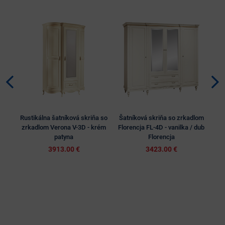
Rustikálna šatníková skriňa so
Šatníková skriňa so zrkadlom
Šat
zrkadlom Verona V-3D - krém
Florencja FL-4D - vanilka / dub
2
patyna
Florencja
3913.00 €
3423.00 €