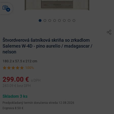
Štvordverová šatníková skriňa so zrkadlom
Salernes W-4D - pino aurelio / madagascar /
nelson
180.2 x 57.5 x 212 cm
100%
299.00
€
s DPH
243.09
€ bez DPH
Skladom 3 ks
Predpokladaný termín doručenia
streda 12.08.2026
Doprava 8.50 €