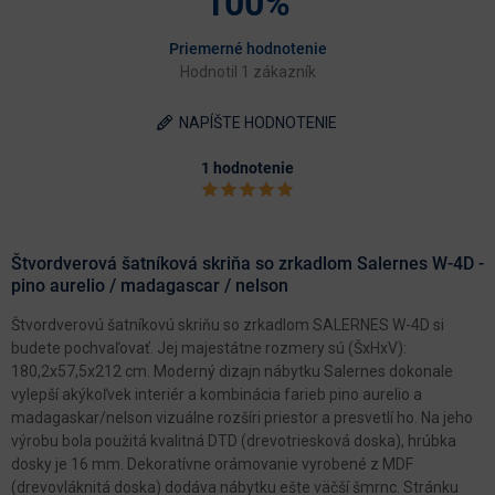
100%
Priemerné hodnotenie
Hodnotil 1 zákazník
NAPÍŠTE HODNOTENIE
1 hodnotenie
Štvordverová šatníková skriňa so zrkadlom Salernes W-4D -
pino aurelio / madagascar / nelson
Štvordverovú šatníkovú skriňu so zrkadlom SALERNES W-4D si
budete pochvaľovať. Jej majestátne rozmery sú (ŠxHxV):
180,2x57,5x212 cm. Moderný dizajn nábytku Salernes dokonale
vylepší akýkoľvek interiér a kombinácia farieb pino aurelio a
madagaskar/nelson vizuálne rozšíri priestor a presvetlí ho. Na jeho
výrobu bola použitá kvalitná DTD (drevotriesková doska), hrúbka
dosky je 16 mm. Dekoratívne orámovanie vyrobené z MDF
(drevovláknitá doska) dodáva nábytku ešte väčší šmrnc. Stránku