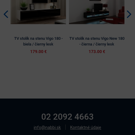
TV stolík na stenu Vigo 180 -
TV stolík na stenu Vigo New 180
TV
biela / čierny lesk
- čierna / čierny lesk
179.00 €
173.00 €
02 2092 4663
info@nabbi.sk
Kontaktné údaje