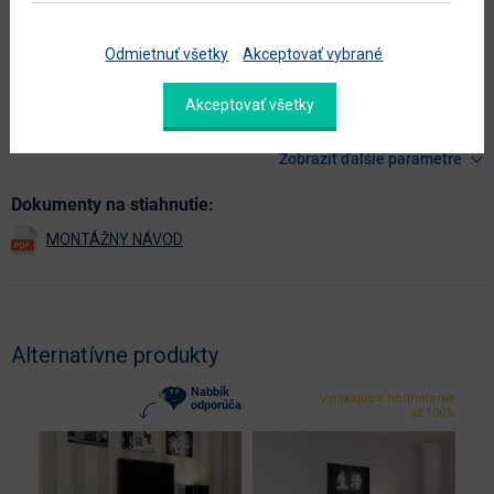
hlavná farba
čierna
farba
čierna
Odmietnuť všetky
Akceptovať vybrané
prevedenie s leskom
nie
Akceptovať všetky
hlavný materiál
aglomerovaný materiál
Zobraziť ďalšie parametre
Dokumenty na stiahnutie:
Alternatívne produkty
Nabbík
Vynikajúce hodnotenie
odporúča
až 100%