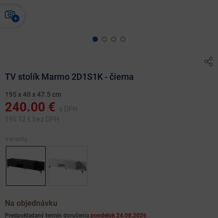
TV stolík Marmo 2D1S1K - čierna
195 x 40 x 47.5 cm
240.00
€
s DPH
195.12
€ bez DPH
Varianty:
Na objednávku
Predpokladaný termín doručenia
pondelok 24.08.2026