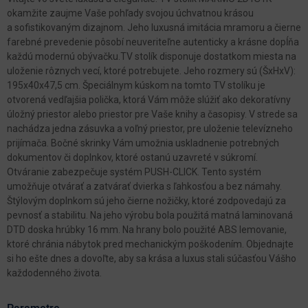
okamžite zaujme Vaše pohľady svojou úchvatnou krásou
a sofistikovaným dizajnom. Jeho luxusná imitácia mramoru a čierne
farebné prevedenie pôsobí neuveriteľne autenticky a krásne dopĺňa
každú modernú obývačku.TV stolík disponuje dostatkom miesta na
uloženie rôznych vecí, ktoré potrebujete. Jeho rozmery sú (ŠxHxV):
195x40x47,5 cm. Špeciálnym kúskom na tomto TV stolíku je
otvorená vedľajšia polička, ktorá Vám môže slúžiť ako dekoratívny
úložný priestor alebo priestor pre Vaše knihy a časopisy. V strede sa
nachádza jedna zásuvka a voľný priestor, pre uloženie televízneho
prijímača. Bočné skrinky Vám umožnia uskladnenie potrebných
dokumentov či doplnkov, ktoré ostanú uzavreté v súkromí.
Otváranie zabezpečuje systém PUSH-CLICK. Tento systém
umožňuje otvárať a zatvárať dvierka s ľahkosťou a bez námahy.
Štýlovým doplnkom sú jeho čierne nožičky, ktoré zodpovedajú za
pevnosť a stabilitu. Na jeho výrobu bola použitá matná laminovaná
DTD doska hrúbky 16 mm. Na hrany bolo použité ABS lemovanie,
ktoré chránia nábytok pred mechanickým poškodením. Objednajte
si ho ešte dnes a dovoľte, aby sa krása a luxus stali súčasťou Vášho
každodenného života.