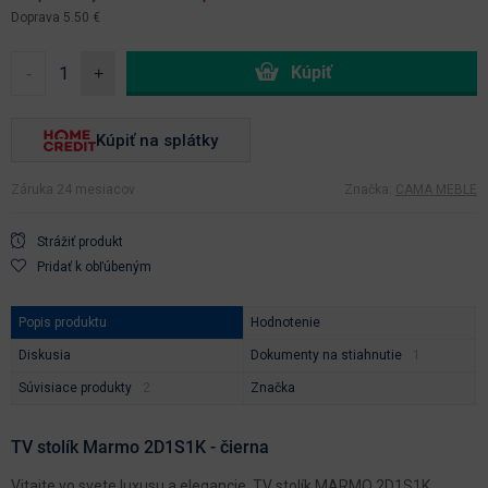
Doprava 5.50 €
-
+
Kúpiť na splátky
Záruka 24 mesiacov
Značka:
CAMA MEBLE
Strážiť produkt
Pridať k obľúbeným
Popis produktu
Hodnotenie
Diskusia
Dokumenty na stiahnutie
Súvisiace produkty
Značka
TV stolík Marmo 2D1S1K - čierna
Vitajte vo svete luxusu a elegancie. TV stolík MARMO 2D1S1K