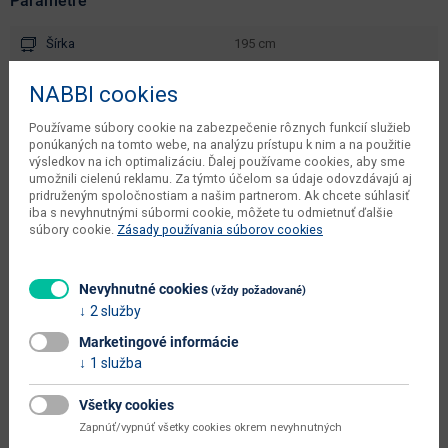
Parametre
Šírka
195 cm
Hĺbka
40 cm
NABBI cookies
Výška
47.5 cm
Používame súbory cookie na zabezpečenie rôznych funkcií služieb
ponúkaných na tomto webe, na analýzu prístupu k nim a na použitie
čistá váha dodávateľa
3 kg
výsledkov na ich optimalizáciu. Ďalej používame cookies, aby sme
umožnili cielenú reklamu. Za týmto účelom sa údaje odovzdávajú aj
kusov v balení dodávateľa
1 ks
pridruženým spoločnostiam a našim partnerom. Ak chcete súhlasiť
iba s nevyhnutnými súbormi cookie, môžete tu odmietnuť ďalšie
váha s obalom dodávateľa
3.5 kg
súbory cookie.
Zásady používania súborov cookies
objem v zabalenom stave
0.0238 m3
dodávateľa
Nevyhnutné cookies
(vždy požadované)
typové označenie
Marmo 2D1S1K
2 služby
Marketingové informácie
dodáva sa
v demonte
1 služba
montáž
vyžaduje zručnosť
Všetky cookies
údržba
utierať navlhko
Zapnúť/vypnúť všetky cookies okrem nevyhnutných