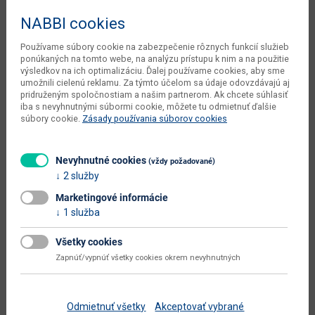
váha s obalom výrobcu
38 kg
NABBI cookies
objem v zabalenom stave
0.043 m3
výrobcu
Používame súbory cookie na zabezpečenie rôznych funkcií služieb
ponúkaných na tomto webe, na analýzu prístupu k nim a na použitie
počet balíkov výrobcu
1 ks
výsledkov na ich optimalizáciu. Ďalej používame cookies, aby sme
umožnili cielenú reklamu. Za týmto účelom sa údaje odovzdávajú aj
kusov v balení výrobcu
1 ks
pridruženým spoločnostiam a našim partnerom. Ak chcete súhlasiť
iba s nevyhnutnými súbormi cookie, môžete tu odmietnuť ďalšie
súbory cookie.
Zásady používania súborov cookies
typové označenie
Ulfet U2
dodáva sa
v demonte
Nevyhnutné cookies
(vždy požadované)
montáž
vyžaduje zručnosť
2 služby
údržba
utierať navlhko
Marketingové informácie
1 služba
hlavná farba
sivá
Všetky cookies
farba
dub tahoe / antracit
Zapnúť/vypnúť všetky cookies okrem nevyhnutných
prevedenie s leskom
nie
hlavný materiál
aglomerovaný materiál
Odmietnuť všetky
Akceptovať vybrané