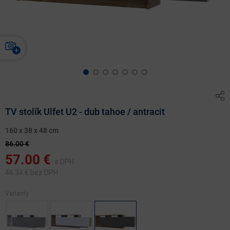
TV stolík Ulfet U2 - dub tahoe / antracit
160 x 38 x 48 cm
86.00 €
57.00
€
s DPH
46.34
€ bez DPH
Varianty: