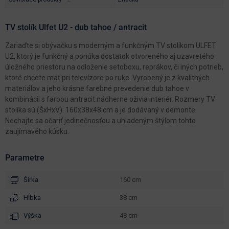
TV stolík Ulfet U2 - dub tahoe / antracit
Zariaďte si obývačku s moderným a funkčným TV stolíkom ULFET
U2, ktorý je funkčný a ponúka dostatok otvoreného aj uzavretého
úložného priestoru na odloženie setoboxu, reprákov, či iných potrieb,
ktoré chcete mať pri televízore po ruke. Vyrobený je z kvalitných
materiálov a jeho krásne farebné prevedenie dub tahoe v
kombinácii s farbou antracit nádherne oživia interiér. Rozmery TV
stolíka sú (ŠxHxV): 160x38x48 cm a je dodávaný v demonte.
Nechajte sa očariť jedinečnosťou a uhladeným štýlom tohto
zaujímavého kúsku.
Parametre
Šírka
160 cm
Hĺbka
38 cm
Výška
48 cm