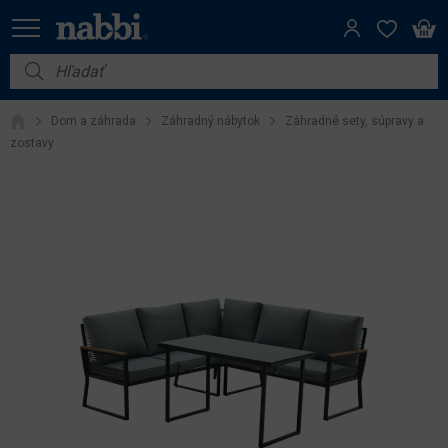
Nábytok
Dom a záhrada
Záhradný nábytok
Záhradné sety, súpravy a
Vybavenie do domácnosti
zostavy
Dom a záhrada
Akcie
Výpredaj