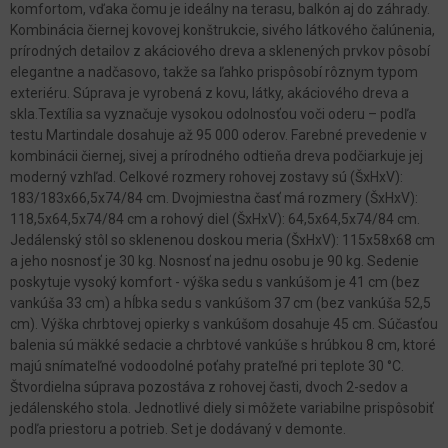
komfortom, vďaka čomu je ideálny na terasu, balkón aj do záhrady.
Kombinácia čiernej kovovej konštrukcie, sivého látkového čalúnenia,
prírodných detailov z akáciového dreva a sklenených prvkov pôsobí
elegantne a nadčasovo, takže sa ľahko prispôsobí rôznym typom
exteriéru. Súprava je vyrobená z kovu, látky, akáciového dreva a
skla.Textília sa vyznačuje vysokou odolnosťou voči oderu – podľa
testu Martindale dosahuje až 95 000 oderov. Farebné prevedenie v
kombinácii čiernej, sivej a prírodného odtieňa dreva podčiarkuje jej
moderný vzhľad. Celkové rozmery rohovej zostavy sú (ŠxHxV):
183/183x66,5x74/84 cm. Dvojmiestna časť má rozmery (ŠxHxV):
118,5x64,5x74/84 cm a rohový diel (ŠxHxV): 64,5x64,5x74/84 cm.
Jedálenský stôl so sklenenou doskou meria (ŠxHxV): 115x58x68 cm
a jeho nosnosť je 30 kg. Nosnosť na jednu osobu je 90 kg. Sedenie
poskytuje vysoký komfort - výška sedu s vankúšom je 41 cm (bez
vankúša 33 cm) a hĺbka sedu s vankúšom 37 cm (bez vankúša 52,5
cm). Výška chrbtovej opierky s vankúšom dosahuje 45 cm. Súčasťou
balenia sú mäkké sedacie a chrbtové vankúše s hrúbkou 8 cm, ktoré
majú snímateľné vodoodolné poťahy prateľné pri teplote 30 °C.
Štvordielna súprava pozostáva z rohovej časti, dvoch 2-sedov a
jedálenského stola. Jednotlivé diely si môžete variabilne prispôsobiť
podľa priestoru a potrieb. Set je dodávaný v demonte.