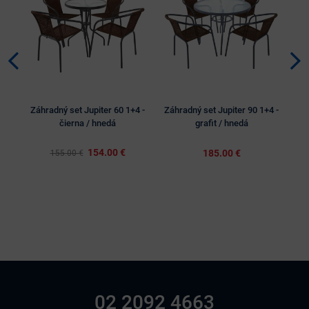
Záhradný set Jupiter 60 1+4 -
Záhradný set Jupiter 90 1+4 -
Zá
čierna / hnedá
grafit / hnedá
154.00 €
185.00 €
155.00 €
02 2092 4663