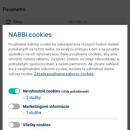
Parametre
Šírka
183/183 cm
Hĺbka
66.5 cm
NABBI cookies
Výška
74/84 cm
Používame súbory cookie na zabezpečenie rôznych funkcií služieb
ponúkaných na tomto webe, na analýzu prístupu k nim a na použitie
váha s obalom dodávateľa
58.8 kg
výsledkov na ich optimalizáciu. Ďalej používame cookies, aby sme
umožnili cielenú reklamu. Za týmto účelom sa údaje odovzdávajú aj
kusov v balení dodávateľa
1 ks
pridruženým spoločnostiam a našim partnerom. Ak chcete súhlasiť
iba s nevyhnutnými súbormi cookie, môžete tu odmietnuť ďalšie
počet balíkov dodávateľa
3 ks
súbory cookie.
Zásady používania súborov cookies
objem v zabalenom stave
0.7363 m3
dodávateľa
Nevyhnutné cookies
(vždy požadované)
2 služby
typové označenie
Farly
Marketingové informácie
dodáva sa
v demonte
1 služba
montáž
jednoduchá
Všetky cookies
údržba
utierať navlhko