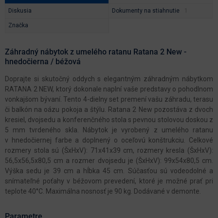
Diskusia
Dokumenty na stiahnutie
Značka
Záhradný nábytok z umelého ratanu Ratana 2 New -
hnedočierna / béžová
Doprajte si skutočný oddych s elegantným záhradným nábytkom
RATANA 2 NEW, ktorý dokonale naplní vaše predstavy o pohodlnom
vonkajšom bývaní. Tento 4-dielny set premení vašu záhradu, terasu
či balkón na oázu pokoja a štýlu. Ratana 2 New pozostáva z dvoch
kresiel, dvojsedu a konferenčného stola s pevnou stolovou doskou z
5 mm tvrdeného skla. Nábytok je vyrobený z umelého ratanu
v hnedočiernej farbe a doplnený o oceľovú konštrukciu. Celkové
rozmery stola sú (ŠxHxV): 71x41x39 cm, rozmery kresla (ŠxHxV):
56,5x56,5x80,5 cm a rozmer dvojsedu je (ŠxHxV): 99x54x80,5 cm.
Výška sedu je 39 cm a hĺbka 45 cm. Súčasťou sú vodeodolné a
snímateľné poťahy v béžovom prevedení, ktoré je možné prať pri
teplote 40°C. Maximálna nosnosť je 90 kg. Dodávané v demonte.
Parametre