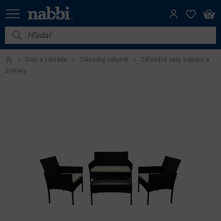
Nábytok
Dom a záhrada
Záhradný nábytok
Záhradné sety, súpravy a
Vybavenie do domácnosti
zostavy
Dom a záhrada
Akcie
Výpredaj