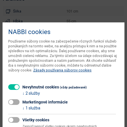
Šírka
101 cm
Hĺbka
55 cm
NABBI cookies
Výška
79 cm
objem v zabalenom stave
Používame súbory cookie na zabezpečenie rôznych funkcií služieb
0.1291 m3
ponúkaných na tomto webe, na analýzu prístupu k nim a na použitie
dodávateľa
výsledkov na ich optimalizáciu. Ďalej používame cookies, aby sme
umožnili cielenú reklamu. Za týmto účelom sa údaje odovzdávajú aj
kusov v balení dodávateľa
1 ks
pridruženým spoločnostiam a našim partnerom. Ak chcete súhlasiť
iba s nevyhnutnými súbormi cookie, môžete tu odmietnuť ďalšie
váha s obalom dodávateľa
23 kg
súbory cookie.
Zásady používania súborov cookies
počet balíkov dodávateľa
1 ks
typové označenie
Ratana 2 New
Nevyhnutné cookies
(vždy požadované)
2 služby
dodáva sa
v demonte
Marketingové informácie
montáž
jednoduchá
1 služba
údržba
utierať navlhko
Všetky cookies
hlavná farba
čierna
Zapnúť/vypnúť všetky cookies okrem nevyhnutných