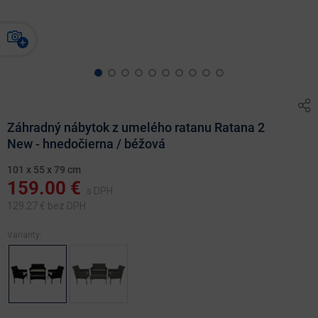
Záhradný nábytok z umelého ratanu Ratana 2
New - hnedočierna / béžová
101 x 55 x 79 cm
159.00
€
s DPH
129.27
€ bez DPH
Varianty: