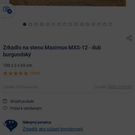
Zrkadlo na stenu Maximus MXS-12 - dub
burgundský
100 x 2 x 65 cm
100%
Záruka 24 mesiacov
Značka:
MEBLOCROSS
Strážiť produkt
Pridať k obľúbeným
nákupný poradca:
Zrkadlá, ako súčasť domácnosti