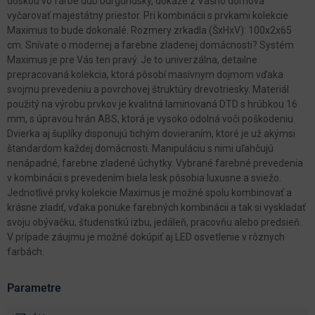
doskou vo farbe dub burgundský, dokáže z Vášho domova
vyčarovať majestátny priestor. Pri kombinácii s prvkami kolekcie
Maximus to bude dokonalé. Rozmery zrkadla (ŠxHxV): 100x2x65
cm. Snívate o modernej a farebne zladenej domácnosti? Systém
Maximus je pre Vás ten pravý. Je to univerzálna, detailne
prepracovaná kolekcia, ktorá pôsobí masívnym dojmom vďaka
svojmu prevedeniu a povrchovej štruktúry drevotriesky. Materiál
použitý na výrobu prvkov je kvalitná laminovaná DTD s hrúbkou 16
mm, s úpravou hrán ABS, ktorá je vysoko odolná voči poškodeniu.
Dvierka aj šuplíky disponujú tichým dovieraním, ktoré je už akýmsi
štandardom každej domácnosti. Manipuláciu s nimi uľahčujú
nenápadné, farebne zladené úchytky. Vybrané farebné prevedenia
v kombinácii s prevedením biela lesk pôsobia luxusne a sviežo.
Jednotlivé prvky kolekcie Maximus je možné spolu kombinovať a
krásne zladiť, vďaka ponuke farebných kombinácii a tak si vyskladať
svoju obývačku, študenstkú izbu, jedáleň, pracovňu alebo predsieň.
V prípade záujmu je možné dokúpiť aj LED osvetlenie v rôznych
farbách.
Parametre