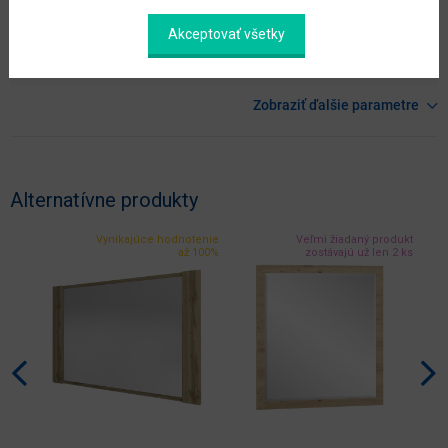
hlavný materiál
aglomerovaný materiál
Akceptovať všetky
materiál
laminovaná DTD
Zobraziť ďalšie parametre
Alternatívne produkty
Vynikajúce hodnotenie
Veľmi žiadaný produkt
až 100%
zostávajú už len 2 ks