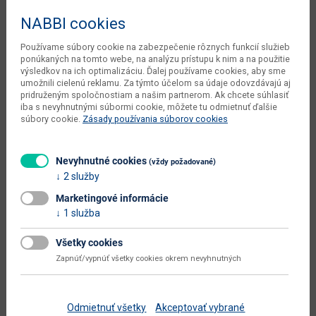
Šírka
100 cm
NABBI cookies
Hĺbka
2 cm
Používame súbory cookie na zabezpečenie rôznych funkcií služieb
Výška
65 cm
ponúkaných na tomto webe, na analýzu prístupu k nim a na použitie
výsledkov na ich optimalizáciu. Ďalej používame cookies, aby sme
objem v zabalenom stave
umožnili cielenú reklamu. Za týmto účelom sa údaje odovzdávajú aj
0.021 m3
dodávateľa
pridruženým spoločnostiam a našim partnerom. Ak chcete súhlasiť
iba s nevyhnutnými súbormi cookie, môžete tu odmietnuť ďalšie
počet balíkov dodávateľa
1 ks
súbory cookie.
Zásady používania súborov cookies
váha s obalom dodávateľa
11 kg
Nevyhnutné cookies
(vždy požadované)
typové označenie
Maximus MXS-12
2 služby
dodáva sa
zmontované
Marketingové informácie
1 služba
montáž
jednoduchá
údržba
utierať navlhko
Všetky cookies
Zapnúť/vypnúť všetky cookies okrem nevyhnutných
hlavná farba
dub
farba
dub burgundský
Odmietnuť všetky
Akceptovať vybrané
prevedenie s leskom
nie