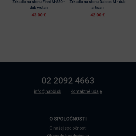
Zrkadlo na stenu Finni M-880 -
Zrkadlo na stenu Daicos M - dub
Zrk
dub wotan
artisan
43.00 €
42.00 €
02 2092 4663
info@nabbi.sk
Kontaktné údaje
O SPOLOČNOSTI
O našej spoločnosti