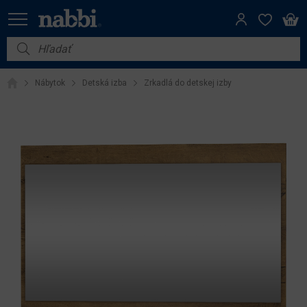
Nábytok
Nábytok
Detská izba
Zrkadlá do detskej izby
Vybavenie do domácnosti
Dom a záhrada
Akcie
Výpredaj