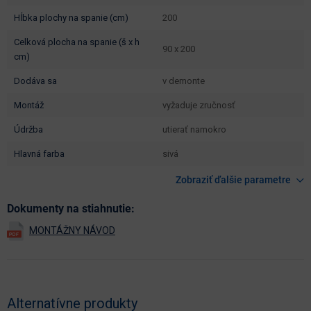
hĺbka plochy na spanie (cm)
200
celková plocha na spanie (š x h
90 x 200
cm)
dodáva sa
v demonte
montáž
vyžaduje zručnosť
údržba
utierať namokro
hlavná farba
sivá
Zobraziť ďalšie parametre
Dokumenty na stiahnutie:
Alternatívne produkty