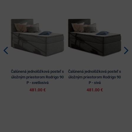
Čalúnená jednolôžková posteľ s
Čalúnená jednolôžková posteľ s
Jed
úložným priestorom Rodrigo 90
úložným priestorom Rodrigo 90
a ú
P - svetlosivá
P - sivá
481.00 €
481.00 €