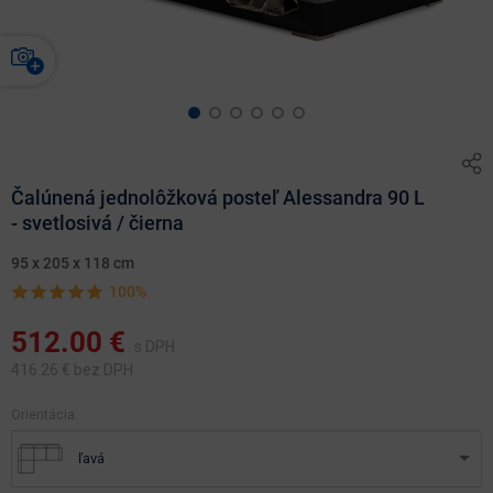
Čalúnená jednolôžková posteľ Alessandra 90 L
- svetlosivá / čierna
95 x 205 x 118 cm
100%
512.00
€
s DPH
416.26
€ bez DPH
Orientácia:
ľavá