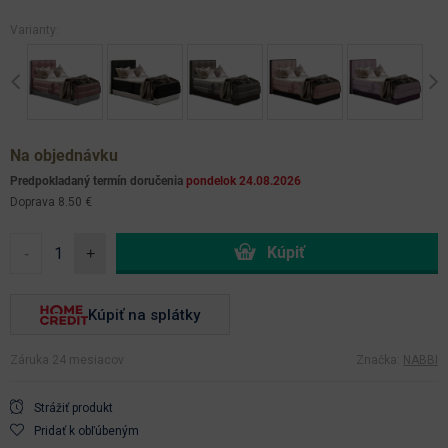
Varianty:
Previous
Ne
Na objednávku
Predpokladaný termín doručenia
pondelok 24.08.2026
Doprava 8.50 €
-
+
Kúpiť na splátky
Záruka 24 mesiacov
Značka:
NABBI
Strážiť produkt
Pridať k obľúbeným