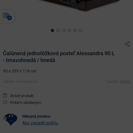
Čalúnená jednolôžková posteľ Alessandra 90 L
- tmavohnedá / hnedá
95 x 205 x 118 cm
Záruka 24 mesiacov
Značka:
NABBI
Strážiť produkt
Pridať k obľúbeným
nákupný poradca:
Ako zariadiť spálňu