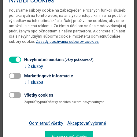
NABBI cookies
1.099 m3
výrobcu
Používame súbory cookie na zabezpečenie rôznych funkcií služieb
váha s obalom výrobcu
100 kg
ponúkaných na tomto webe, na analýzu prístupu k nim a na použitie
výsledkov na ich optimalizáciu. Ďalej používame cookies, aby sme
typové označenie
Alessandra 90 L
umožnili cielenú reklamu. Za týmto účelom sa údaje odovzdávajú aj
pridruženým spoločnostiam a našim partnerom. Ak chcete súhlasiť
šírka plochy na spanie (cm)
90
iba s nevyhnutnými súbormi cookie, môžete tu odmietnuť ďalšie
súbory cookie.
Zásady používania súborov cookies
hĺbka plochy na spanie (cm)
200
celková plocha na spanie (š x h
Nevyhnutné cookies
90 x 200
(vždy požadované)
cm)
2 služby
dodáva sa
v demonte
Marketingové informácie
1 služba
montáž
vyžaduje zručnosť
Všetky cookies
údržba
utierať namokro
Zapnúť/vypnúť všetky cookies okrem nevyhnutných
hlavná farba
fialová
Zobraziť ďalšie parametre
Odmietnuť všetky
Akceptovať vybrané
Dokumenty na stiahnutie: