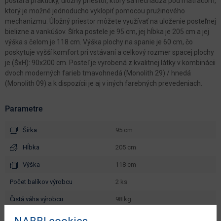
postará praktický, úložný priestor, ktorý sa nechádza pod matracom,
ktorý je možné jednoducho vyklopiť pomocou pružinového
mechanizmu. Úložný priestor môžete využívať na uloženie posteľnej
bielizne a vankúšov. Šírka postele je 95 cm, jej hĺbka je 205 cm a jej
výška s čelom je 118 cm. Výška plochy na spanie je 60 cm, čo
poskytuje vyšší komfort pri vstávaní a celkový rozmer spacej plochy
je (ŠxH): 90x200 cm. Posteľ je vyrobená z kvalitnej látky v kombinácii
dvoch moderných farieb tmavohnedá (Monolith 29) / hnedá
(Monolith 09) a k dispozícii je aj v iných farebných prevedeniach.
Parametre
Šírka
95 cm
Hĺbka
205 cm
Výška
118 cm
počet balíkov výrobcu
2 ks
čistá váha výrobcu
98 kg
objem v zabalenom stave