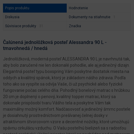
Popis produktu
Hodnotenie
Diskusia
Dokumenty na stiahnutie
Súvisiace produkty
Značka
Čalúnená jednolôžková posteľ Alessandra 90 L -
tmavohnedá / hnedá
Jednolôžková, moderná posteľ ALESSANDRA 90 L je navrhnutá tak,
aby bolo zaručené nie len dokonalé pohodlie, ale aj jedinečný dizajn.
Elegantná posteľ typu boxspring Vám poskytne dostatok miesta na
oddych a kvalitný spánok, ktorý je základom nášho zdravia. Podľa
toho ako sa vyspíte sa odvíja Vaše, či už psychické alebo fyzické
fungovanie počas celého dňa. Pohodlný bonelový matrac s hrúbkou
20 cm je doplnený o penový, kvalitný topper matrac, ktorý sa
dokonale prispôsobí tvaru Vášho tela a poskytne Vám tak
maximálny možný komfort. Nadčasovosť a jedinečný šmrnc postele
je dosiahnutý prostredníctvom prešívanej čelnej dosky v
atraktívnom štvorcovom vzore a decentné nožičky, ktoré umožňujú
spávnu cirkulácu vzduchu. O Vašu posteľnú bielizeň sa s radosťou