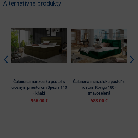
Alternatívne produkty
Čalúnená manželská posteľ s
Čalúnená manželská posteľ s
Ča
úložným priestorom Spezia 140
roštom Rovigo 180 -
úl
- khaki
tmavozelená
966.00 €
683.00 €