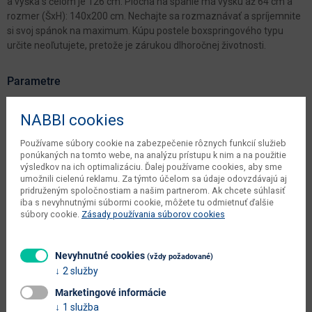
a výška s čelom je 126 cm. Plocha na spanie má výšku až 64 cm a
rozmer (ŠxH): 140x200 cm. Nechajte sa rozmaznávať a spríjemnite
si svoj spánok na maximum. Kúpu postele boxspringového typu
určite neoľutujete, pretože je zárukou dlhoročnej životnosti.
Parametre
Šírka
160 cm
NABBI cookies
Hĺbka
224 cm
Používame súbory cookie na zabezpečenie rôznych funkcií služieb
ponúkaných na tomto webe, na analýzu prístupu k nim a na použitie
Výška
126 cm
výsledkov na ich optimalizáciu. Ďalej používame cookies, aby sme
umožnili cielenú reklamu. Za týmto účelom sa údaje odovzdávajú aj
objem v zabalenom stave
pridruženým spoločnostiam a našim partnerom. Ak chcete súhlasiť
2.372 m3
výrobcu
iba s nevyhnutnými súbormi cookie, môžete tu odmietnuť ďalšie
súbory cookie.
Zásady používania súborov cookies
čistá váha výrobcu
188 kg
váha s obalom výrobcu
190 kg
Nevyhnutné cookies
(vždy požadované)
2 služby
počet balíkov výrobcu
4 ks
Marketingové informácie
typové označenie
Vareso 140
1 služba