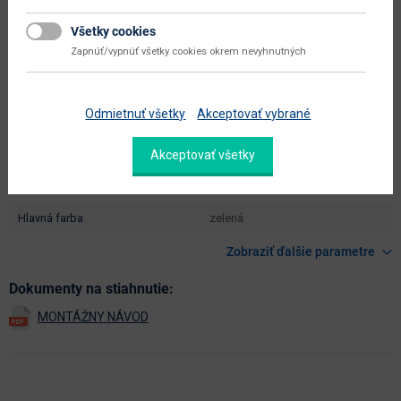
šírka plochy na spanie (cm)
140
Všetky cookies
hĺbka plochy na spanie (cm)
200
Zapnúť/vypnúť všetky cookies okrem nevyhnutných
celková plocha na spanie (š x h
140 x 200
cm)
Odmietnuť všetky
Akceptovať vybrané
dodáva sa
v demonte
Akceptovať všetky
montáž
vyžaduje zručnosť
údržba
utierať namokro
hlavná farba
zelená
Zobraziť ďalšie parametre
Dokumenty na stiahnutie: