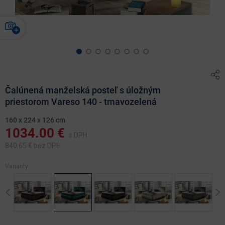
Čalúnená manželská posteľ s úložným
priestorom Vareso 140 - tmavozelená
160 x 224 x 126 cm
1034.00
€
s DPH
840.65
€ bez DPH
Varianty:
Previous
Ne