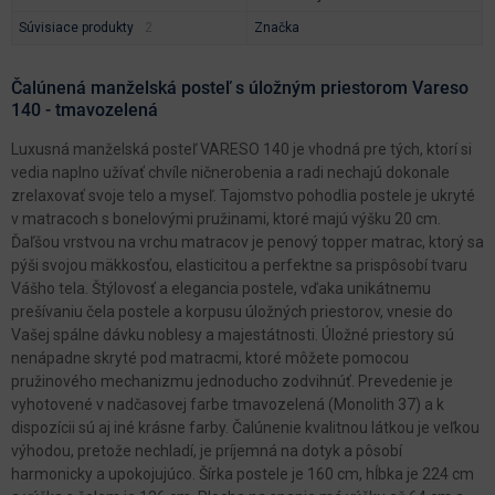
Súvisiace produkty
Značka
Čalúnená manželská posteľ s úložným priestorom Vareso
140 - tmavozelená
Luxusná manželská posteľ VARESO 140 je vhodná pre tých, ktorí si
vedia naplno užívať chvíle ničnerobenia a radi nechajú dokonale
zrelaxovať svoje telo a myseľ. Tajomstvo pohodlia postele je ukryté
v matracoch s bonelovými pružinami, ktoré majú výšku 20 cm.
Ďaľšou vrstvou na vrchu matracov je penový topper matrac, ktorý sa
pýši svojou mäkkosťou, elasticitou a perfektne sa prispôsobí tvaru
Vášho tela. Štýlovosť a elegancia postele, vďaka unikátnemu
prešívaniu čela postele a korpusu úložných priestorov, vnesie do
Vašej spálne dávku noblesy a majestátnosti. Úložné priestory sú
nenápadne skryté pod matracmi, ktoré môžete pomocou
pružinového mechanizmu jednoducho zodvihnúť. Prevedenie je
vyhotovené v nadčasovej farbe tmavozelená (Monolith 37) a k
dispozícii sú aj iné krásne farby. Čalúnenie kvalitnou látkou je veľkou
výhodou, pretože nechladí, je príjemná na dotyk a pôsobí
harmonicky a upokojujúco. Šírka postele je 160 cm, hĺbka je 224 cm