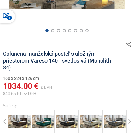
Čalúnená manželská posteľ s úložným
priestorom Vareso 140 - svetlosivá (Monolith
84)
160 x 224 x 126 cm
1034.00
€
s DPH
840.65
€ bez DPH
Varianty:
Previous
Ne