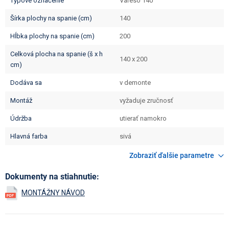
typové označenie
Vareso 140
šírka plochy na spanie (cm)
140
hĺbka plochy na spanie (cm)
200
celková plocha na spanie (š x h
140 x 200
cm)
dodáva sa
v demonte
montáž
vyžaduje zručnosť
údržba
utierať namokro
hlavná farba
sivá
Zobraziť ďalšie parametre
Dokumenty na stiahnutie: