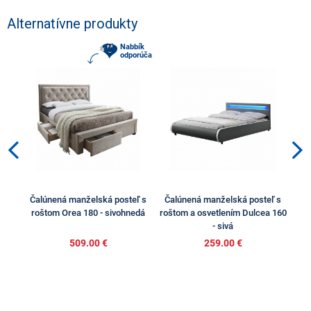
Alternatívne produkty
Nabbík
odporúča
Čalúnená manželská posteľ s
Čalúnená manželská posteľ s
Ča
roštom Orea 180 - sivohnedá
roštom a osvetlením Dulcea 160
r
- sivá
509.00 €
259.00 €