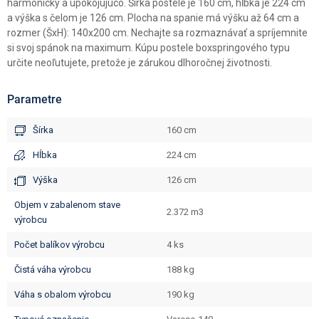
harmonicky a upokojujúco. Šírka postele je 160 cm, hĺbka je 224 cm
a výška s čelom je 126 cm. Plocha na spanie má výšku až 64 cm a
rozmer (ŠxH): 140x200 cm. Nechajte sa rozmaznávať a spríjemnite
si svoj spánok na maximum. Kúpu postele boxspringového typu
určite neoľutujete, pretože je zárukou dlhoročnej životnosti.
Parametre
Šírka
160 cm
Hĺbka
224 cm
Výška
126 cm
objem v zabalenom stave
2.372 m3
výrobcu
počet balíkov výrobcu
4 ks
čistá váha výrobcu
188 kg
váha s obalom výrobcu
190 kg