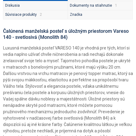
Diskusia
Dokumenty na stiahnutie
Súvisiace produkty
Značka
Čalúnená manželská posteľ s úložným priestorom Vareso
140 - svetlosivá (Monolith 84)
Luxusná manželská posteľ VARESO 140 je vhodná pre tých, ktorí si
vedia naplno užívať chvíle ničnerobenia a radi nechajú dokonale
zrelaxovať svoje telo a myseľ. Tajomstvo pohodlia postele je ukryté
v matracoch s bonelovými pružinami, ktoré majú výšku 20 cm.
Ďaľšou vrstvou na vrchu matracov je penový topper matrac, ktorý sa
pýši svojou mäkkosťou, elasticitou a perfektne sa prispôsobí tvaru
Vášho tela. Štýlovosť a elegancia postele, vďaka unikátnemu
prešívaniu čela postele a korpusu úložných priestorov, vnesie do
Vašej spálne dávku noblesy a majestátnosti. Úložné priestory sú
nenápadne skryté pod matracmi, ktoré môžete pomocou
pružinového mechanizmu jednoducho zodvihnúť. Prevedenie je
vyhotovené v nadčasovej farbe svetlosivá (Monolith 84) a k
dispozícii sú aj iné krásne farby. Čalúnenie kvalitnou látkou je veľkou
výhodou, pretože nechladí, je príjemná na dotyk a pôsobí