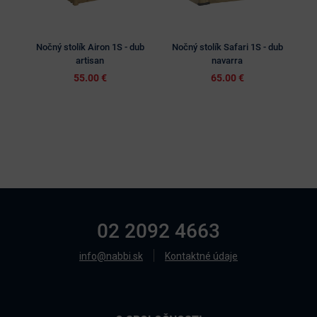
VÝP
Nočný stolík Airon 1S - dub
Nočný stolík Safari 1S - dub
Noč
artisan
navarra
55.00 €
65.00 €
02 2092 4663
info@nabbi.sk
Kontaktné údaje