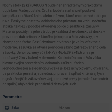
Nočný stolík (2 ks) DAICOS N bude nenahraditeľným praktickým
doplnkom Vašej postele. Či už si budete naň chcieť postaviť
lampičku, rozčítanú knihu alebo iné veci, ktoré chcete mať stále po
ruke. Poskytne dostatok odkladacieho priestoru na vrchu nočného
stolíka, taktiež v podobe otvorenej police či praktickej zásuvky.
Materiál použitý na jeho výrobu je kvalitná drevotriesková doska v
prevedení dub artisan, z ktorého je korpus a čelo zásuvky je v
champagne farbe. Bez úchytkové otváranie je veľmi efektné a
moderné, zásuvka sa otvára pomocou šikmo zafrézovaného čela
zásuvky. Jeho rozmery sú (ŠxHxV): 46,4x39,3x45,6 cm a je
dodávaný 2 ks v balení, v demonte. Kolekcia Daicos si Vás získa
hlavne svojím prevedením, dokonalou súhrou farieb,
jednoduchosťou a eleganciou vďaka jej bez úchytkovému otváraniu.
Je praktická, jemná a jedinečná, pripravená spĺňať kritériá aj tých
najnáročnejších zákazníkov. Jej jednotlivé prvky je možné umiestniť
do spální, obývačiek, predsiení či detských izieb.
Parametre
Šírka
46.4 cm