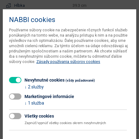
Hĺbka
39.3 cm
Výška
45.6 cm
NABBI cookies
čistá váha výrobcu
24.3 kg
Používame súbory cookie na zabezpečenie rôznych funkcií služieb
ponúkaných na tomto webe, na analýzu prístupu k nim a na použitie
objem v zabalenom stave
výsledkov na ich optimalizáciu. Ďalej používame cookies, aby sme
0.0832 m3
dodávateľa
umožnili cielenú reklamu. Za týmto účelom sa údaje odovzdávajú aj
pridruženým spoločnostiam a našim partnerom. Ak chcete súhlasiť
počet balíkov výrobcu
1 ks
iba s nevyhnutnými súbormi cookie, môžete tu odmietnuť ďalšie
súbory cookie.
Zásady používania súborov cookies
kusov v balení výrobcu
2 ks
váha s obalom výrobcu
24.5 kg
Nevyhnutné cookies
(vždy požadované)
2 služby
typové označenie
Daicos N
Marketingové informácie
dodáva sa
v demonte
1 služba
montáž
vyžaduje zručnosť
Všetky cookies
údržba
utierať navlhko
Zapnúť/vypnúť všetky cookies okrem nevyhnutných
hlavná farba
dub