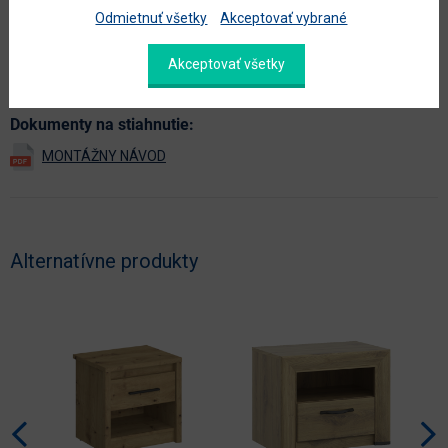
doplnková farba
krémová
Odmietnuť všetky
Akceptovať vybrané
farba
dub artisan / champagne
Akceptovať všetky
Zobraziť ďalšie parametre
Dokumenty na stiahnutie:
Alternatívne produkty