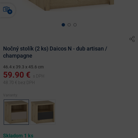
Nočný stolík (2 ks) Daicos N - dub artisan /
champagne
46.4 x 39.3 x 45.6 cm
59.90
€
s DPH
48.70
€ bez DPH
Varianty:
Skladom 1 ks