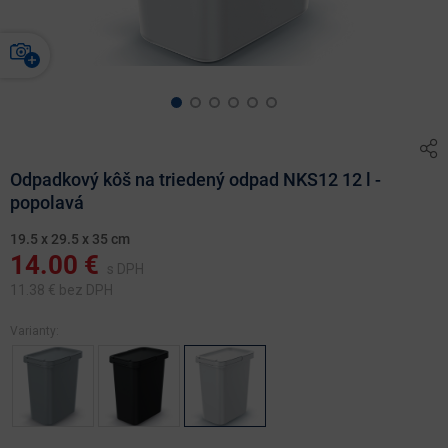
Odpadkový kôš na triedený odpad NKS12 12 l -
popolavá
19.5 x 29.5 x 35 cm
14.00
€
s DPH
11.38
€ bez DPH
Varianty: