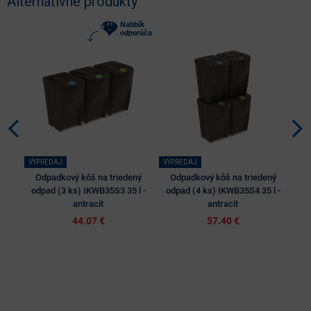
Alternatívne produkty
Nabbík
odporúča
VÝPREDAJ
VÝPREDAJ
Odpadkový kôš na triedený
Odpadkový kôš na triedený
O
odpad (3 ks) IKWB35S3 35 l -
odpad (4 ks) IKWB35S4 35 l -
od
antracit
antracit
44.07 €
57.40 €