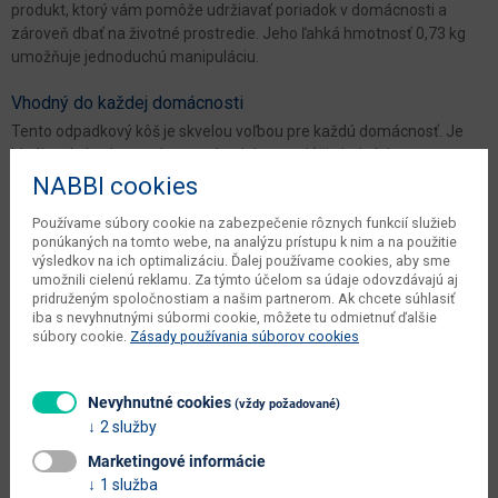
produkt, ktorý vám pomôže udržiavať poriadok v domácnosti a
zároveň dbať na životné prostredie. Jeho ľahká hmotnosť 0,73 kg
umožňuje jednoduchú manipuláciu.
Vhodný do každej domácnosti
Tento odpadkový kôš je skvelou voľbou pre každú domácnosť. Je
ideálny do kuchyne, ale rovnako dobre poslúži aj v iných
miestnostiach. Svojím moderným dizajnom prinesie štýl a eleganciu
NABBI cookies
do vášho interiéru.
Používame súbory cookie na zabezpečenie rôznych funkcií služieb
ponúkaných na tomto webe, na analýzu prístupu k nim a na použitie
Parametre
výsledkov na ich optimalizáciu. Ďalej používame cookies, aby sme
umožnili cielenú reklamu. Za týmto účelom sa údaje odovzdávajú aj
pridruženým spoločnostiam a našim partnerom. Ak chcete súhlasiť
Šírka
19.5 cm
iba s nevyhnutnými súbormi cookie, môžete tu odmietnuť ďalšie
súbory cookie.
Zásady používania súborov cookies
Hĺbka
29.5 cm
Výška
35 cm
Nevyhnutné cookies
(vždy požadované)
vnútorný objem
12 l
2 služby
Marketingové informácie
kusov v balení výrobcu
1 ks
1 služba