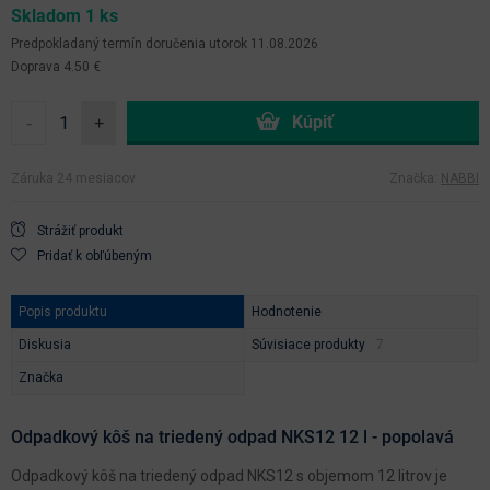
Skladom 1 ks
Predpokladaný termín doručenia
utorok 11.08.2026
Doprava 4.50 €
-
+
Záruka 24 mesiacov
Značka:
NABBI
Strážiť produkt
Pridať k obľúbeným
Popis produktu
Hodnotenie
Diskusia
Súvisiace produkty
Značka
Odpadkový kôš na triedený odpad NKS12 12 l - popolavá
Odpadkový kôš na triedený odpad NKS12 s objemom 12 litrov je