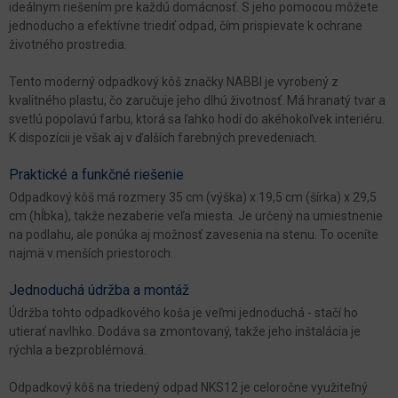
ideálnym riešením pre každú domácnosť. S jeho pomocou môžete
jednoducho a efektívne triediť odpad, čím prispievate k ochrane
životného prostredia.
Tento moderný odpadkový kôš značky NABBI je vyrobený z
kvalitného plastu, čo zaručuje jeho dlhú životnosť. Má hranatý tvar a
svetlú popolavú farbu, ktorá sa ľahko hodí do akéhokoľvek interiéru.
K dispozícii je však aj v ďalších farebných prevedeniach.
Praktické a funkčné riešenie
Odpadkový kôš má rozmery 35 cm (výška) x 19,5 cm (šírka) x 29,5
cm (hĺbka), takže nezaberie veľa miesta. Je určený na umiestnenie
na podlahu, ale ponúka aj možnosť zavesenia na stenu. To oceníte
najmä v menších priestoroch.
Jednoduchá údržba a montáž
Údržba tohto odpadkového koša je veľmi jednoduchá - stačí ho
utierať navlhko. Dodáva sa zmontovaný, takže jeho inštalácia je
rýchla a bezproblémová.
Odpadkový kôš na triedený odpad NKS12 je celoročne využiteľný