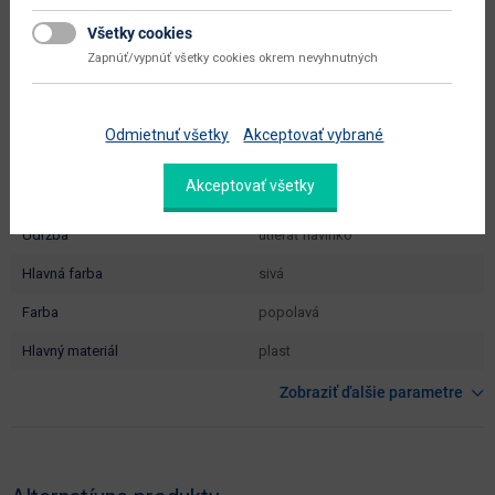
čistá váha výrobcu
0.73 kg
Všetky cookies
počet balíkov interný
1 ks
Zapnúť/vypnúť všetky cookies okrem nevyhnutných
objem v zabalenom stave interný
0.0201 m3
typové označenie
NKS12
Odmietnuť všetky
Akceptovať vybrané
dodáva sa
zmontované
Akceptovať všetky
montáž
jednoduchá
údržba
utierať navlhko
hlavná farba
sivá
farba
popolavá
hlavný materiál
plast
Zobraziť ďalšie parametre