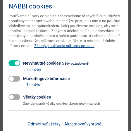
NABBI cookies
Hĺbka
39.2 cm
Výška
33.5 cm
Používame súbory cookie na zabezpečenie rôznych funkcií služieb
ponúkaných na tomto webe, na analýzu prístupu k nim a na použitie
čistá váha výrobcu
2.68 kg
výsledkov na ich optimalizáciu. Ďalej používame cookies, aby sme
umožnili cielenú reklamu. Za týmto účelom sa údaje odovzdávajú aj
pridruženým spoločnostiam a našim partnerom. Ak chcete súhlasiť
kusov v balení výrobcu
3 ks
iba s nevyhnutnými súbormi cookie, môžete tu odmietnuť ďalšie
súbory cookie.
Zásady používania súborov cookies
objem v zabalenom stave interný
0.0614 m3
vnútorný objem
75 l
Nevyhnutné cookies
(vždy požadované)
počet balíkov interný
1 ks
2 služby
typové označenie
IKWB25S3
Marketingové informácie
1 služba
dodáva sa
zmontované
Všetky cookies
montáž
jednoduchá
Zapnúť/vypnúť všetky cookies okrem nevyhnutných
údržba
utierať navlhko
hlavná farba
sivá
Odmietnuť všetky
Akceptovať vybrané
farba
popolavá