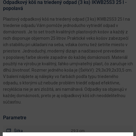
Odpadkový kôš na triedený odpad (3 ks) IKWB25S3 25 l -
popolavá
Plastový odpadkový kôš na triedený odpad (3 ks) IKWB25S3 25 l na
triedenie odpadu Vám pomôže jednoducho vytriediť odpad v
domácnosti. Je to set troch kvalitných plastových košov a každý z
nich disponuje objemom 25 litrov. Praktické veko košov zabezpečí
ich stabilitu pri ukladaní na seba, vďaka čomu tiež šetríte miesto v
priestore. Jednoduchý, moderný dizajn a nadčasové prevedenie
v popolavej farbe skvele zapadne do každej domácnosti. Materiál
použitý na výrobu je kvalitný, ľahko umývateľný plast, čo zaručuje ich
dlhú životnosť. Rozmer jedného koša je (ŠxHxV): 29,3x39,2x33,5 cm.
V balení nájdete aj nálepky vo farbách podľa typu triedeného
odpadu, s ktorými už nebude problém triediť odpad efektívne,
recyklácia nie je ani zložitá, ani namáhavá. Odpadky sa objavujú v
každej domácnosti, preto je aj odpadkový kôš ich neoddeliteľnou
súčasťou.
Parametre
Šírka
29.3 cm