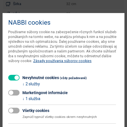
Šírka
32 cm
Hĺbka
32 cm
NABBI cookies
Výška
31 cm
Používame súbory cookie na zabezpečenie rôznych funkcií služieb
počet balíkov dodávateľa
1 ks
ponúkaných na tomto webe, na analýzu prístupu k nim a na použitie
výsledkov na ich optimalizáciu. Ďalej používame cookies, aby sme
váha s obalom dodávateľa
0.6 kg
umožnili cielenú reklamu. Za týmto účelom sa údaje odovzdávajú aj
pridruženým spoločnostiam a našim partnerom. Ak chcete súhlasiť
kusov v balení dodávateľa
20 ks
iba s nevyhnutnými súbormi cookie, môžete tu odmietnuť ďalšie
súbory cookie.
Zásady používania súborov cookies
objem v zabalenom stave
0.002 m3
dodávateľa
Nevyhnutné cookies
(vždy požadované)
typové označenie
Winny
2 služby
dodáva sa
zmontované
Marketingové informácie
1 služba
montáž
jednoduchá
údržba
utierať namokro
Všetky cookies
Zapnúť/vypnúť všetky cookies okrem nevyhnutných
hlavná farba
biela