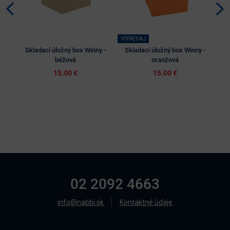
VÝPREDAJ
Skladací úložný box Winny -
Skladací úložný box Winny -
S
béžová
oranžová
15.00 €
15.00 €
02 2092 4663
info@nabbi.sk
Kontaktné údaje