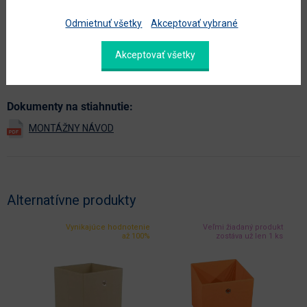
farba
biela
Odmietnuť všetky
Akceptovať vybrané
hlavný materiál
látka
materiál
látka
Akceptovať všetky
Zobraziť ďalšie parametre
Dokumenty na stiahnutie:
Alternatívne produkty
Vynikajúce hodnotenie
Veľmi žiadaný produkt
až 100%
zostáva už len 1 ks