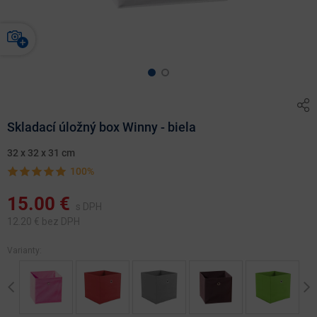
Skladací úložný box Winny - biela
32 x 32 x 31 cm
100%
15.00
€
s DPH
12.20
€ bez DPH
Varianty:
Previous
Ne