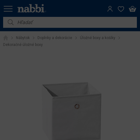
Nábytok
Nábytok
Doplnky a dekorácie
Úložné boxy a košíky
Vybavenie do domácnosti
Dekoračné úložné boxy
Dom a záhrada
Akcie
Výpredaj