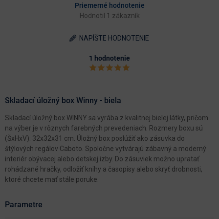
Priemerné hodnotenie
Hodnotil 1 zákazník
NAPÍŠTE HODNOTENIE
1 hodnotenie
Skladací úložný box Winny - biela
Skladací úložný box WINNY sa vyrába z kvalitnej bielej látky, pričom
na výber je v rôznych farebných prevedeniach. Rozmery boxu sú
(ŠxHxV): 32x32x31 cm. Úložný box poslúžiť ako zásuvka do
štýlových regálov Caboto. Spoločne vytvárajú zábavný a moderný
interiér obývacej alebo detskej izby. Do zásuviek možno upratať
rohádzané hračky, odložiť knihy a časopisy alebo skryť drobnosti,
ktoré chcete mať stále poruke.
Parametre