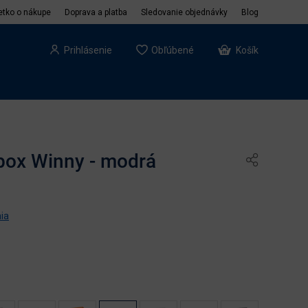
etko o nákupe
Doprava a platba
Sledovanie objednávky
Blog
Prihlásenie
Obľúbené
Košík
 box Winny - modrá
ia