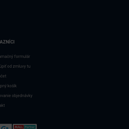
AZNÍCI
amačný formulár
úpiť od zmluvy tu
účet
pný košík
ovanie objednávky
akt