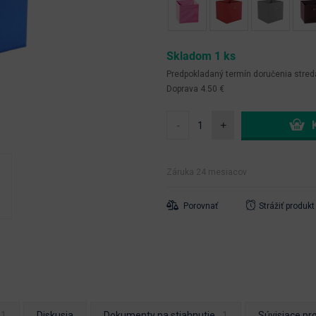
Skladom 1 ks
Predpokladaný termín doručenia
stred
Doprava 4.50 €
-
+
Záruka 24 mesiacov
Porovnať
Strážiť produkt
Diskusia
Dokumenty na stiahnutie
Súvisiace pr