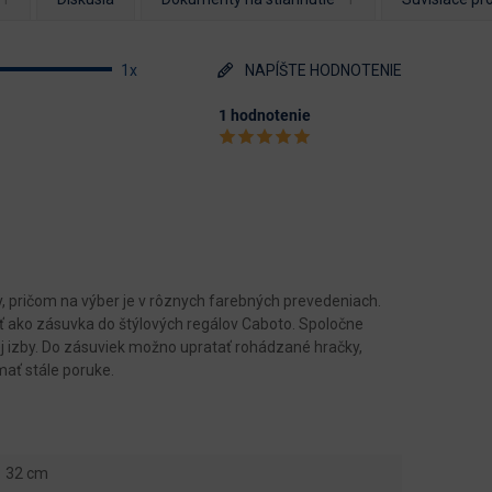
1x
NAPÍŠTE HODNOTENIE
1 hodnotenie
y, pričom na výber je v rôznych farebných prevedeniach.
ť ako zásuvka do štýlových regálov Caboto. Spoločne
j izby. Do zásuviek možno upratať rohádzané hračky,
mať stále poruke.
32 cm