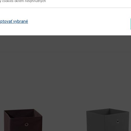
ky cookies okrem nevyhnutných
látka
Zobraziť ďalšie parametre
ptovať vybrané