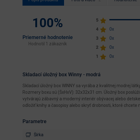
100%
5
4
0x
Priemerné hodnotenie
3
0x
Hodnotil 1 zákazník
2
0x
1
0x
Skladací úložný box Winny - modrá
Skladací úložný box WINNY sa vyrába z kvalitnej modrej látk
Rozmery boxu sú (ŠxHxV): 32x32x31 cm. Úložný box poslúži
vytvárajú zábavný a moderný interiér obývacej alebo detske
odložiť knihy a časopisy alebo skryť drobnosti, ktoré chcete 
Parametre
Šírka