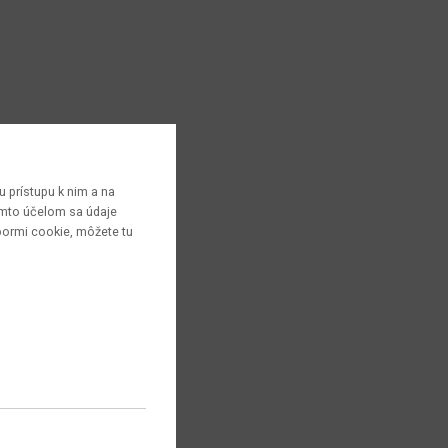
 prístupu k nim a na
týmto účelom sa údaje
bormi cookie, môžete tu