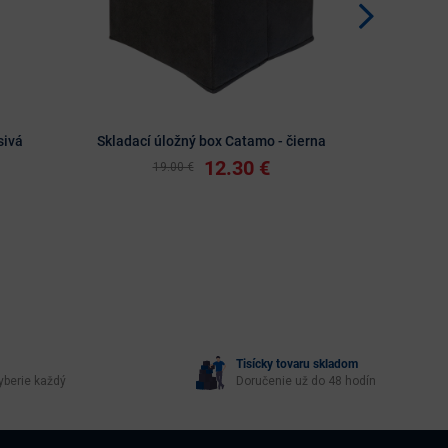
sivá
Skladací úložný box Catamo - čierna
Skladací
12.30 €
19.00 €
Tisícky tovaru skladom
yberie každý
Doručenie už do 48 hodín