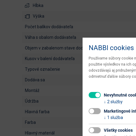
Hĺbka
Výška
počet balíkov dodávateľa
váha s obalom dodávateľa
NABBI cookies
objem v zabalenom stave dodávateľa
Používame súbory cookie na
kusov v balení dodávateľa
použitie výsledkov na ich 
typové označenie
odovzdávajú aj pridruženým
odmietnuť ďalšie súbory c
dodáva sa
montáž
Nevyhnutné coo
údržba
2 služby
Marketingové in
hlavná farba
1 služba
farba
Všetky cookies
hlavný materiál