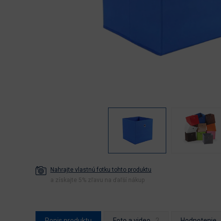
Nahrajte vlastnú fotku tohto produktu
a získajte 5% zľavu na ďaľší nákup
Popis produktu
Foto a video
Hodnotenie