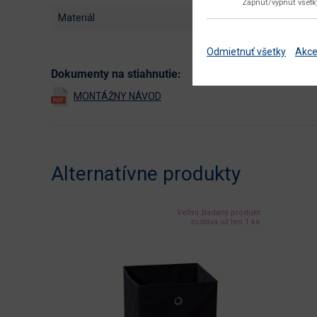
Zapnúť/vypnúť všet
materiál
Odmietnuť všetky
Akce
Dokumenty na stiahnutie:
Alternatívne produkty
Veľmi žiadaný produkt
zostáva už len 1 ks