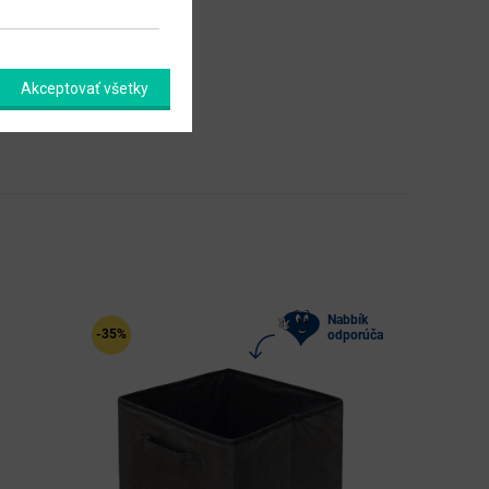
Akceptovať všetky
Nabbík
-35%
odporúča