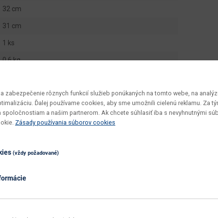
32 cm
31 cm
1 ks
0.6 kg
0.002 m3
 zabezpečenie rôznych funkcií služieb ponúkaných na tomto webe, na analýzu
20 ks
optimalizáciu. Ďalej používame cookies, aby sme umožnili cielenú reklamu. Za 
Winny
 spoločnostiam a našim partnerom. Ak chcete súhlasiť iba s nevyhnutnými sú
ookie.
Zásady používania súborov cookies
zmontované
jednoduchá
kies
(vždy požadované)
utierať namokro
formácie
modrá
modrá
látka