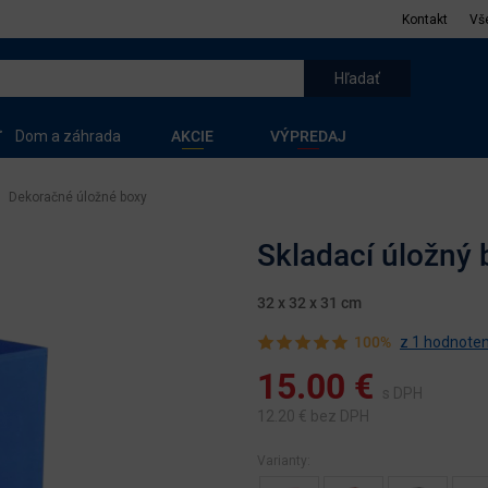
Kontakt
Vš
Dom a záhrada
AKCIE
VÝPREDAJ
Dekoračné úložné boxy
Skladací úložný
32 x 32 x 31 cm
100%
z 1 hodnoten
15.00
€
s DPH
12.20
€ bez DPH
Varianty: