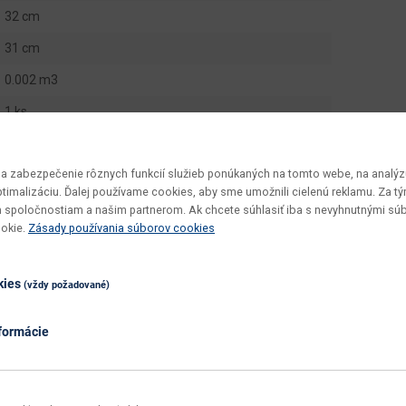
32 cm
31 cm
0.002 m3
1 ks
0.6 kg
 zabezpečenie rôznych funkcií služieb ponúkaných na tomto webe, na analýzu
20 ks
optimalizáciu. Ďalej používame cookies, aby sme umožnili cielenú reklamu. Za 
Winny
 spoločnostiam a našim partnerom. Ak chcete súhlasiť iba s nevyhnutnými sú
ookie.
Zásady používania súborov cookies
zmontované
jednoduchá
kies
(vždy požadované)
utierať namokro
formácie
zelená
zelená
látka