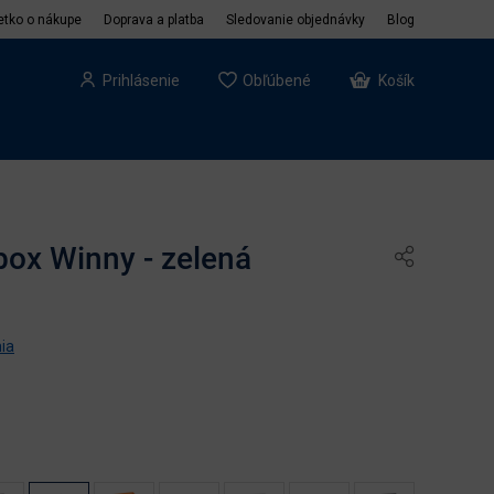
etko o nákupe
Doprava a platba
Sledovanie objednávky
Blog
Prihlásenie
Obľúbené
Košík
box Winny - zelená
ia