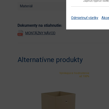
Zapnúť/vypnúť všet
materiál
Odmietnuť všetky
Akce
Dokumenty na stiahnutie:
Alternatívne produkty
Vynikajúce hodnotenie
až 100%