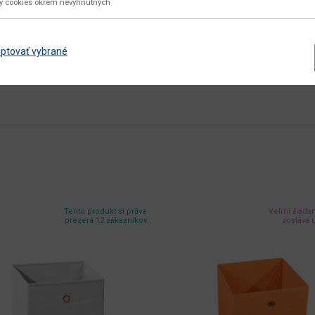
ky cookies okrem nevyhnutných
látka
Zobraziť ďalšie parametre
ptovať vybrané
Tento produkt si práve
Veľmi žiada
prezerá 12 zákazníkov
zostáva u