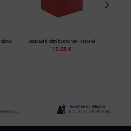
anžová
Skladací úložný box Winny - červená
Skladací
15.00 €
Tisícky tovaru skladom
yberie každý
Doručenie už do 48 hodín