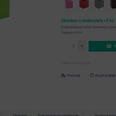
Skladom u dodávateľa >5 ks
Predpokladaný termín doručenia
utoro
Doprava 4.50 €
-
+
Záruka 24 mesiacov
Porovnať
Strážiť produkt
Diskusia
Dokumenty na stiahnutie
Súvisiace pr