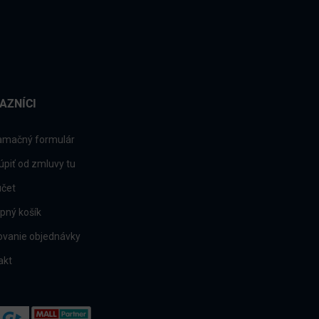
AZNÍCI
amačný formulár
úpiť od zmluvy tu
účet
pný košík
ovanie objednávky
akt