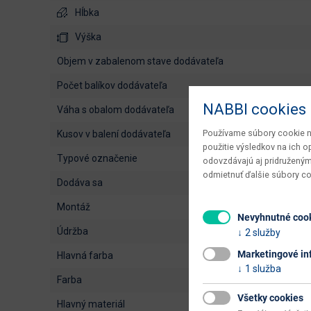
Hĺbka
Výška
objem v zabalenom stave dodávateľa
počet balíkov dodávateľa
NABBI cookies
váha s obalom dodávateľa
Používame súbory cookie na
kusov v balení dodávateľa
použitie výsledkov na ich 
typové označenie
odovzdávajú aj pridruženým
odmietnuť ďalšie súbory c
dodáva sa
montáž
Nevyhnutné coo
údržba
2 služby
Marketingové in
hlavná farba
1 služba
farba
Všetky cookies
hlavný materiál