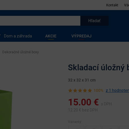
Kontakt
Vš
Dom a záhrada
AKCIE
VÝPREDAJ
Dekoračné úložné boxy
Skladací úložný 
32 x 32 x 31 cm
100%
z 1 hodnoten
15.00
€
s DPH
12.20
€ bez DPH
Varianty: