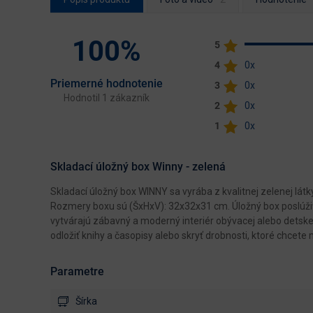
100%
5
4
0x
Priemerné hodnotenie
3
0x
Hodnotil 1 zákazník
2
0x
1
0x
Skladací úložný box Winny - zelená
Skladací úložný box WINNY sa vyrába z kvalitnej zelenej lát
Rozmery boxu sú (ŠxHxV): 32x32x31 cm. Úložný box poslúži
vytvárajú zábavný a moderný interiér obývacej alebo detske
odložiť knihy a časopisy alebo skryť drobnosti, ktoré chcete 
Parametre
Šírka