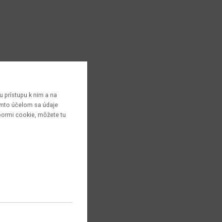
 prístupu k nim a na
týmto účelom sa údaje
bormi cookie, môžete tu