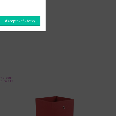
Akceptovať všetky
ný produkt
-20%
ž len 1 ks