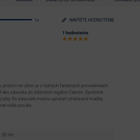
1x
NAPÍŠTE HODNOTENIE
1 hodnotenie
ky, pričom na výber je v rôznych farebných prevedeniach.
ť ako zásuvka do štýlových regálov Caboto. Spoločne
j izby. Do zásuviek možno upratať rohádzané hračky,
mať stále poruke.
32 cm