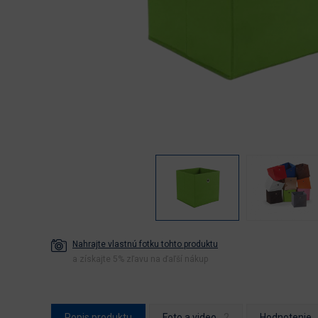
Nahrajte vlastnú fotku tohto produktu
a získajte 5% zľavu na ďaľší nákup
Popis produktu
Foto a video
Hodnotenie