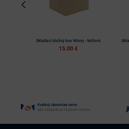
Skladací úložný box Winny - béžová
Skla
15.00 €
Kvalitný zákaznícky servis
Náš zákazník je na prvom mieste