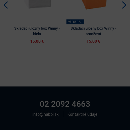
VÝPREDAJ
Skladací úložný box Winny -
Skladací úložný box Winny -
S
biela
oranžová
15.00 €
15.00 €
02 2092 4663
info@nabbi.sk
Kontaktné údaje