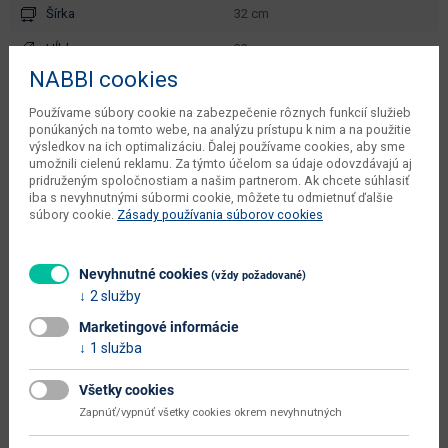
Šírka
32 cm
Hĺbka
32 cm
NABBI cookies
Výška
31 cm
Používame súbory cookie na zabezpečenie rôznych funkcií služieb
váha s obalom dodávateľa
0.6 kg
ponúkaných na tomto webe, na analýzu prístupu k nim a na použitie
výsledkov na ich optimalizáciu. Ďalej používame cookies, aby sme
kusov v balení dodávateľa
20 ks
umožnili cielenú reklamu. Za týmto účelom sa údaje odovzdávajú aj
pridruženým spoločnostiam a našim partnerom. Ak chcete súhlasiť
počet balíkov dodávateľa
1 ks
iba s nevyhnutnými súbormi cookie, môžete tu odmietnuť ďalšie
súbory cookie.
Zásady používania súborov cookies
objem v zabalenom stave
0.002 m3
dodávateľa
Nevyhnutné cookies
(vždy požadované)
typové označenie
Winny
2 služby
dodáva sa
zmontované
Marketingové informácie
1 služba
montáž
jednoduchá
údržba
utierať namokro
Všetky cookies
Zapnúť/vypnúť všetky cookies okrem nevyhnutných
hlavná farba
béžová