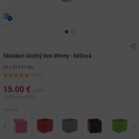
Skladací úložný box Winny - béžová
32 x 32 x 31 cm
100%
15.00
€
s DPH
12.20
€ bez DPH
Varianty:
Previous
Ne