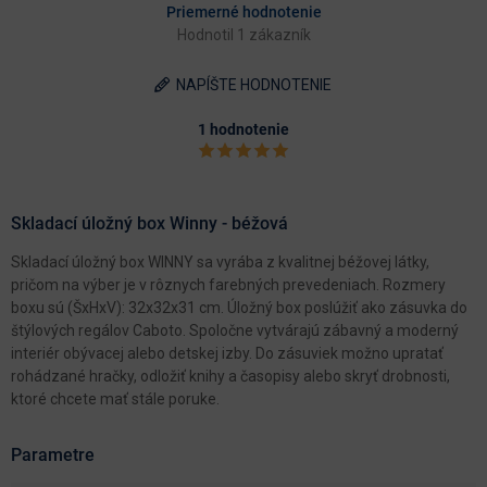
Priemerné hodnotenie
Hodnotil 1 zákazník
NAPÍŠTE HODNOTENIE
1 hodnotenie
Skladací úložný box Winny - béžová
Skladací úložný box WINNY sa vyrába z kvalitnej béžovej látky,
pričom na výber je v rôznych farebných prevedeniach. Rozmery
boxu sú (ŠxHxV): 32x32x31 cm. Úložný box poslúžiť ako zásuvka do
štýlových regálov Caboto. Spoločne vytvárajú zábavný a moderný
interiér obývacej alebo detskej izby. Do zásuviek možno upratať
rohádzané hračky, odložiť knihy a časopisy alebo skryť drobnosti,
ktoré chcete mať stále poruke.
Parametre