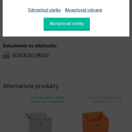
farba
béžová
Odmietnuť všetky
Akceptovať vybrané
hlavný materiál
látka
materiál
látka
Akceptovať všetky
Zobraziť ďalšie parametre
Dokumenty na stiahnutie:
Alternatívne produkty
Tento produkt si práve
Veľmi žiadaný produkt
prezerajú 4 zákazníci
zostáva už len 1 ks