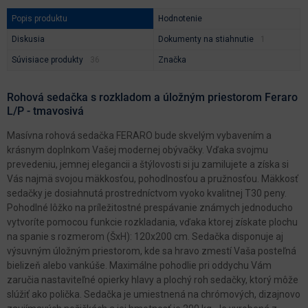
Popis produktu
Hodnotenie
Diskusia
Dokumenty na stiahnutie
Súvisiace produkty
Značka
Rohová sedačka s rozkladom a úložným priestorom Feraro
L/P - tmavosivá
Masívna rohová sedačka FERARO bude skvelým vybavením a
krásnym doplnkom Vašej modernej obývačky. Vďaka svojmu
prevedeniu, jemnej elegancii a štýlovosti si ju zamilujete a získa si
Vás najmä svojou mäkkosťou, pohodlnosťou a pružnosťou. Mäkkosť
sedačky je dosiahnutá prostredníctvom vyoko kvalitnej T30 peny.
Pohodlné lôžko na príležitostné prespávanie známych jednoducho
vytvoríte pomocou funkcie rozkladania, vďaka ktorej získate plochu
na spanie s rozmerom (ŠxH): 120x200 cm. Sedačka disponuje aj
výsuvným úložným priestorom, kde sa hravo zmestí Vaša posteľná
bielizeň alebo vankúše. Maximálne pohodlie pri oddychu Vám
zaručia nastaviteľné opierky hlavy a plochý roh sedačky, ktorý môže
slúžiť ako polička. Sedačka je umiestnená na chrómových, dizajnovo