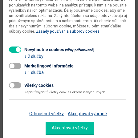
ponúkaných na tomto webe, na analýzu prístupu k nim a na použitie
výška od - do (cm)
82 - 102
výsledkov na ich optimalizáciu. Ďalej používame cookies, aby sme
umožnili cielenú reklamu. Za týmto účelom sa údaje odovzdávajú aj
hĺbka sedadla (cm)
60
pridruženým spoločnostiam a našim partnerom. Ak chcete súhlasiť
iba s nevyhnutnými súbormi cookie, môžete tu odmietnuť ďalšie
súbory cookie.
Zásady používania súborov cookies
výška sedadla (cm)
41
šírka plochy na spanie (cm)
120
Nevyhnutné cookies
(vždy požadované)
hĺbka plochy na spanie (cm)
200
2 služby
celková plocha na spanie (š x h
Marketingové informácie
120 x 200
cm)
1 služba
dodáva sa
v demonte
Všetky cookies
Zobraziť ďalšie parametre
Zapnúť/vypnúť všetky cookies okrem nevyhnutných
Dokumenty na stiahnutie:
Odmietnuť všetky
Akceptovať vybrané
Akceptovať všetky