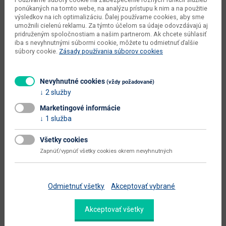
ponúkaných na tomto webe, na analýzu prístupu k nim a na použitie
výška od - do (cm)
82 - 102
výsledkov na ich optimalizáciu. Ďalej používame cookies, aby sme
umožnili cielenú reklamu. Za týmto účelom sa údaje odovzdávajú aj
hĺbka sedadla (cm)
60
pridruženým spoločnostiam a našim partnerom. Ak chcete súhlasiť
iba s nevyhnutnými súbormi cookie, môžete tu odmietnuť ďalšie
súbory cookie.
Zásady používania súborov cookies
výška sedadla (cm)
41
šírka plochy na spanie (cm)
120
Nevyhnutné cookies
(vždy požadované)
hĺbka plochy na spanie (cm)
200
2 služby
celková plocha na spanie (š x h
Marketingové informácie
120 x 200
cm)
1 služba
dodáva sa
v demonte
Všetky cookies
Zobraziť ďalšie parametre
Zapnúť/vypnúť všetky cookies okrem nevyhnutných
Dokumenty na stiahnutie:
Odmietnuť všetky
Akceptovať vybrané
Akceptovať všetky