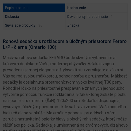
Popis produktu
Hodnotenie
Diskusia
Dokumenty na stiahnutie
Súvisiace produkty
Značka
Rohová sedačka s rozkladom a úložným priestorom Feraro
L/P - čierna (Ontario 100)
Masívna rohová sedačka FERARO bude skvelým vybavením a
krásnym doplnkom Vašej modernej obývačky. Vďaka svojmu
prevedeniu, jemnej elegancii a štýlovosti si ju zamilujete a získa si
Vás najmä svojou mäkkosťou, pohodlnosťou a pružnosťou. Mäkkosť
sedačky je dosiahnutá prostredníctvom vyoko kvalitnej T30 peny.
Pohodlné lôžko na príležitostné prespávanie známych jednoducho
vytvoríte pomocou funkcie rozkladania, vďaka ktorej získate plochu
na spanie s rozmerom (ŠxH): 120x200 cm. Sedačka disponuje aj
výsuvným úložným priestorom, kde sa hravo zmestí Vaša posteľná
bielizeň alebo vankúše. Maximálne pohodlie pri oddychu Vám
zaručia nastaviteľné opierky hlavy a plochý roh sedačky, ktorý môže
slúžiť ako polička. Sedačka je umiestnená na chrómových, dizajnovo