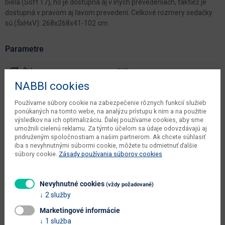
biela (Soft 17), no je dostupná aj v iných prevedeniach, taktiež je
dostupná v pravom aj ľavom prevedení. Celkové rozmery sedačky
sú (ŠxHxV): 268x268x41-102 cm.
Parametre
Šírka
268 cm
NABBI cookies
Hĺbka
268 cm
Používame súbory cookie na zabezpečenie rôznych funkcií služieb
Výška
82/102 cm
ponúkaných na tomto webe, na analýzu prístupu k nim a na použitie
výsledkov na ich optimalizáciu. Ďalej používame cookies, aby sme
objem v zabalenom stave
umožnili cielenú reklamu. Za týmto účelom sa údaje odovzdávajú aj
6.202 m3
výrobcu
pridruženým spoločnostiam a našim partnerom. Ak chcete súhlasiť
iba s nevyhnutnými súbormi cookie, môžete tu odmietnuť ďalšie
čistá váha výrobcu
200 kg
súbory cookie.
Zásady používania súborov cookies
počet balíkov výrobcu
2 ks
Nevyhnutné cookies
(vždy požadované)
váha s obalom výrobcu
203 kg
2 služby
typové označenie
Feraro L/P
Marketingové informácie
1 služba
výška od - do (cm)
82 - 102