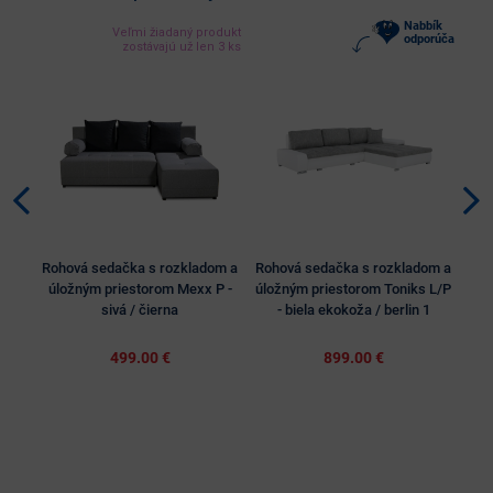
Nabbík
Veľmi žiadaný produkt
odporúča
zostávajú už len 3 ks
Rohová sedačka s rozkladom a
Rohová sedačka s rozkladom a
Roh
úložným priestorom Mexx P -
úložným priestorom Toniks L/P
úl
sivá / čierna
- biela ekokoža / berlin 1
499.00 €
899.00 €