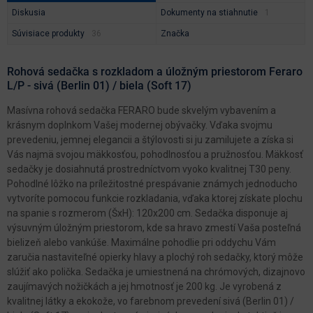
Diskusia
Dokumenty na stiahnutie
Súvisiace produkty
Značka
Rohová sedačka s rozkladom a úložným priestorom Feraro
L/P - sivá (Berlin 01) / biela (Soft 17)
Masívna rohová sedačka FERARO bude skvelým vybavením a
krásnym doplnkom Vašej modernej obývačky. Vďaka svojmu
prevedeniu, jemnej elegancii a štýlovosti si ju zamilujete a získa si
Vás najmä svojou mäkkosťou, pohodlnosťou a pružnosťou. Mäkkosť
sedačky je dosiahnutá prostredníctvom vyoko kvalitnej T30 peny.
Pohodlné lôžko na príležitostné prespávanie známych jednoducho
vytvoríte pomocou funkcie rozkladania, vďaka ktorej získate plochu
na spanie s rozmerom (ŠxH): 120x200 cm. Sedačka disponuje aj
výsuvným úložným priestorom, kde sa hravo zmestí Vaša posteľná
bielizeň alebo vankúše. Maximálne pohodlie pri oddychu Vám
zaručia nastaviteľné opierky hlavy a plochý roh sedačky, ktorý môže
slúžiť ako polička. Sedačka je umiestnená na chrómových, dizajnovo
zaujímavých nožičkách a jej hmotnosť je 200 kg. Je vyrobená z
kvalitnej látky a ekokože, vo farebnom prevedení sivá (Berlin 01) /