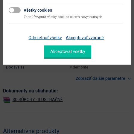
hĺbka sedadla (cm)
60
Všetky cookies
Zapnúť/vypnúť všetky cookies okrem nevyhnutných
výška sedadla (cm)
41
šírka plochy na spanie (cm)
120
Odmietnuť všetky
Akceptovať vybrané
hĺbka plochy na spanie (cm)
200
celková plocha na spanie (š x h
Akceptovať všetky
120 x 200
cm)
dodáva sa
v demonte
Zobraziť ďalšie parametre
Dokumenty na stiahnutie:
Alternatívne produkty