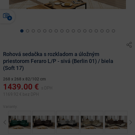
Rohová sedačka s rozkladom a úložným
priestorom Feraro L/P - sivá (Berlin 01) / biela
(Soft 17)
268 x 268 x 82/102 cm
1439.00
€
s DPH
1169.92
€ bez DPH
Varianty:
Previous
Ne