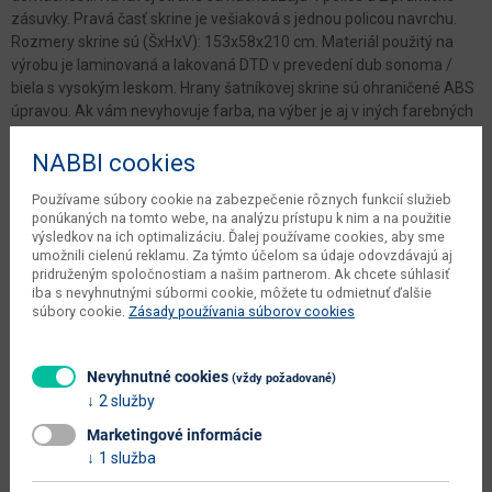
zásuvky. Pravá časť skrine je vešiaková s jednou policou navrchu.
Rozmery skrine sú (ŠxHxV): 153x58x210 cm. Materiál použitý na
výrobu je laminovaná a lakovaná DTD v prevedení dub sonoma /
biela s vysokým leskom. Hrany šatníkovej skrine sú ohraničené ABS
úpravou. Ak vám nevyhovuje farba, na výber je aj v iných farebných
prevedeniach.
NABBI cookies
Parametre
Používame súbory cookie na zabezpečenie rôznych funkcií služieb
ponúkaných na tomto webe, na analýzu prístupu k nim a na použitie
výsledkov na ich optimalizáciu. Ďalej používame cookies, aby sme
Šírka
153 cm
umožnili cielenú reklamu. Za týmto účelom sa údaje odovzdávajú aj
pridruženým spoločnostiam a našim partnerom. Ak chcete súhlasiť
Hĺbka
58 cm
iba s nevyhnutnými súbormi cookie, môžete tu odmietnuť ďalšie
súbory cookie.
Zásady používania súborov cookies
Výška
210 cm
počet balíkov dodávateľa
3 ks
Nevyhnutné cookies
(vždy požadované)
váha s obalom dodávateľa
128.2 kg
2 služby
objem v zabalenom stave
Marketingové informácie
0.235 m3
dodávateľa
1 služba
kusov v balení dodávateľa
1 ks