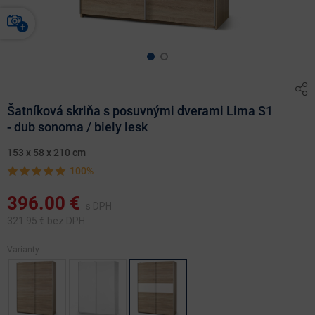
Šatníková skriňa s posuvnými dverami Lima S1
- dub sonoma / biely lesk
153 x 58 x 210 cm
100%
396.00
€
s DPH
321.95
€ bez DPH
Varianty: