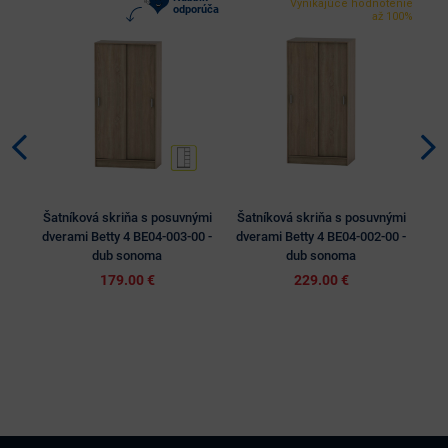
Vynikajúce hodnotenie
odporúča
až 100%
Šatníková skriňa s posuvnými
Šatníková skriňa s posuvnými
Ša
dverami Betty 4 BE04-003-00 -
dverami Betty 4 BE04-002-00 -
dve
dub sonoma
dub sonoma
179.00 €
229.00 €