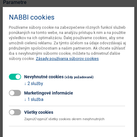
Parametre
Šírka
46.2 cm
NABBI cookies
Hĺbka
46.2 cm
Používame súbory cookie na zabezpečenie rôznych funkcií služieb
ponúkaných na tomto webe, na analýzu prístupu k nim a na použitie
Výška
225.6 cm
výsledkov na ich optimalizáciu. Ďalej používame cookies, aby sme
umožnili cielenú reklamu. Za týmto účelom sa údaje odovzdávajú aj
čistá váha výrobcu
97.85 kg
pridruženým spoločnostiam a našim partnerom. Ak chcete súhlasiť
iba s nevyhnutnými súbormi cookie, môžete tu odmietnuť ďalšie
váha s obalom výrobcu
103 kg
súbory cookie.
Zásady používania súborov cookies
objem v zabalenom stave
0.6 m3
výrobcu
Nevyhnutné cookies
(vždy požadované)
2 služby
počet balíkov výrobcu
7 ks
Marketingové informácie
typové označenie
Monaco MO-13
1 služba
dodáva sa
v demonte
Všetky cookies
montáž
vyžaduje zručnosť
Zapnúť/vypnúť všetky cookies okrem nevyhnutných
údržba
utierať navlhko