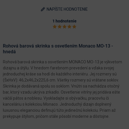
NAPÍŠTE HODNOTENIE
1 hodnotenie
Rohová barová skrinka s osvetlením Monaco MO-13 -
hnedá
Rohová barová skrinka s osvetlením MONACO MO-13 je výkvetom
dizajnu a štýlu. V hnedom farebnom prevedení a vďaka svojej
jednoduchej kráse sa hodí do každého interiéru. Jej rozmery sú
(ŠxHxV): 46,2x46,2x225,6 cm. Všetky rozmery sú vrátane soklov.
Skrinka je dodávaná spolu so soklom. Vnútri sa nachádza otočný
bar, ktorý vzadu ukrýva zrkadlo. Osvetlenie vitríny jej pridáva ešte
väčší pátos a noblesu. Vyskladajte si obývačku, pracovňu či
kanceláriu s kolekciou Monaco. Jednoduchý dizajn doplnený
luxusnou eleganciou definujú túto jedinečnú kolekciu. Priam až
prekypuje štýlom, pričom stále pôsobí moderne a dôstojne.