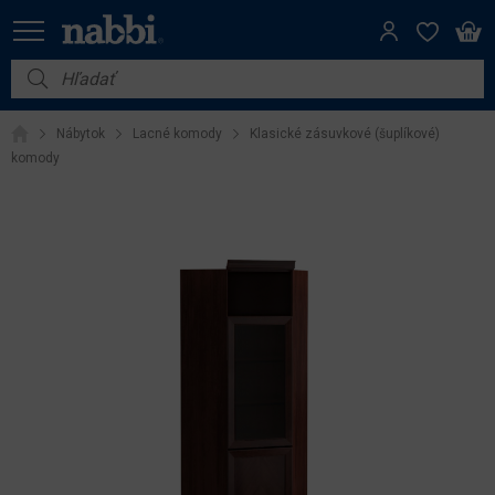
Nábytok
Nábytok
Lacné komody
Klasické zásuvkové (šuplíkové)
Vybavenie do domácnosti
komody
Dom a záhrada
Akcie
Výpredaj