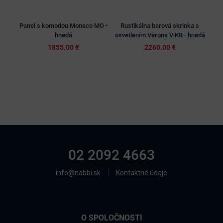
Panel s komodou Monaco MO -
Rustikálna barová skrinka s
Rus
hnedá
osvetlením Verona V-KB - hnedá
1855.00 €
2260.00 €
02 2092 4663
info@nabbi.sk
Kontaktné údaje
O SPOLOČNOSTI