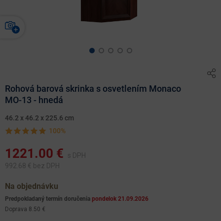
Rohová barová skrinka s osvetlením Monaco
MO-13 - hnedá
46.2 x 46.2 x 225.6 cm
100%
1221.00
€
s DPH
992.68
€ bez DPH
Na objednávku
Predpokladaný termín doručenia
pondelok 21.09.2026
Doprava 8.50 €