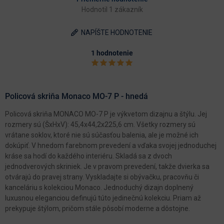
Hodnotil 1 zákazník
NAPÍŠTE HODNOTENIE
1 hodnotenie
Policová skriňa Monaco MO-7 P - hnedá
Policová skriňa MONACO MO-7 P je výkvetom dizajnu a štýlu. Jej
rozmery sú (ŠxHxV): 45,4x44,2x225,6 cm. Všetky rozmery sú
vrátane soklov, ktoré nie sú súčasťou balenia, ale je možné ich
dokúpiť. V hnedom farebnom prevedení a vďaka svojej jednoduchej
kráse sa hodí do každého interiéru. Skladá sa z dvoch
jednodverových skriniek. Je v pravom prevedení, takže dvierka sa
otvárajú do pravej strany. Vyskladajte si obývačku, pracovňu či
kanceláriu s kolekciou Monaco. Jednoduchý dizajn doplnený
luxusnou eleganciou definujú túto jedinečnú kolekciu. Priam až
prekypuje štýlom, pričom stále pôsobí moderne a dôstojne.