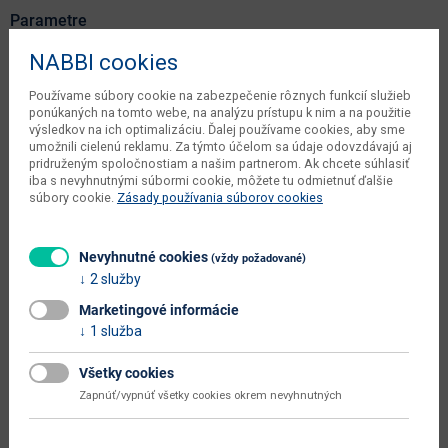
Parametre
NABBI cookies
Šírka
45.4 cm
Používame súbory cookie na zabezpečenie rôznych funkcií služieb
Hĺbka
44.2 cm
ponúkaných na tomto webe, na analýzu prístupu k nim a na použitie
výsledkov na ich optimalizáciu. Ďalej používame cookies, aby sme
Výška
225.6 cm
umožnili cielenú reklamu. Za týmto účelom sa údaje odovzdávajú aj
pridruženým spoločnostiam a našim partnerom. Ak chcete súhlasiť
objem v zabalenom stave
0.14 m3
iba s nevyhnutnými súbormi cookie, môžete tu odmietnuť ďalšie
výrobcu
súbory cookie.
Zásady používania súborov cookies
počet balíkov výrobcu
4 ks
Nevyhnutné cookies
váha s obalom výrobcu
57 kg
(vždy požadované)
2 služby
čistá váha výrobcu
54.15 kg
Marketingové informácie
typové označenie
Monaco MO-7 P
1 služba
dodáva sa
v demonte
Všetky cookies
Zapnúť/vypnúť všetky cookies okrem nevyhnutných
montáž
vyžaduje zručnosť
údržba
utierať navlhko