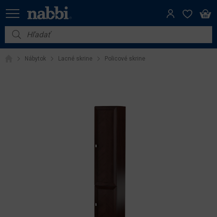
Nábytok
Nábytok
Lacné skrine
Policové skrine
Vybavenie do domácnosti
Dom a záhrada
Akcie
Výpredaj