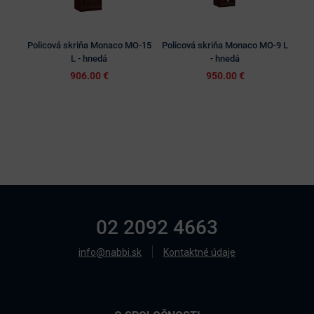
Policová skriňa Monaco MO-15
Policová skriňa Monaco MO-9 L
Pol
L - hnedá
- hnedá
906.00 €
950.00 €
02 2092 4663
info@nabbi.sk
Kontaktné údaje