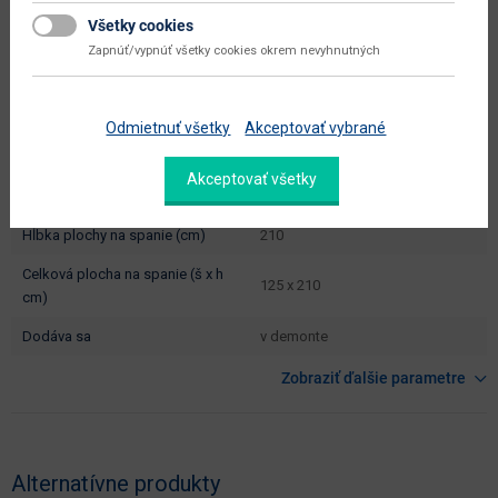
čistá váha výrobcu
230 kg
Všetky cookies
typové označenie
Rosino P
Zapnúť/vypnúť všetky cookies okrem nevyhnutných
výška od - do (cm)
70 - 90
hĺbka sedadla (cm)
60
Odmietnuť všetky
Akceptovať vybrané
výška sedadla (cm)
43
Akceptovať všetky
šírka plochy na spanie (cm)
125
hĺbka plochy na spanie (cm)
210
celková plocha na spanie (š x h
125 x 210
cm)
dodáva sa
v demonte
Zobraziť ďalšie parametre
Alternatívne produkty