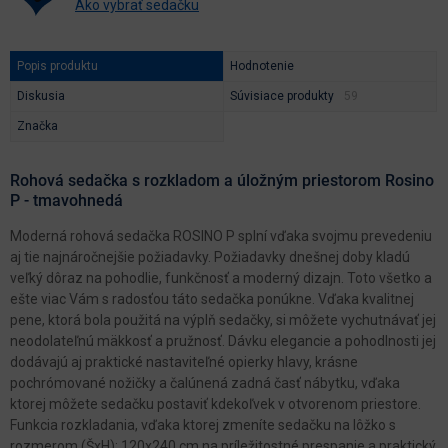
Ako vybrať sedačku
Popis produktu
Hodnotenie
Diskusia
Súvisiace produkty
Značka
Rohová sedačka s rozkladom a úložným priestorom Rosino
P - tmavohnedá
Moderná rohová sedačka ROSINO P splní vďaka svojmu prevedeniu
aj tie najnáročnejšie požiadavky. Požiadavky dnešnej doby kladú
veľký dôraz na pohodlie, funkčnosť a moderný dizajn. Toto všetko a
ešte viac Vám s radosťou táto sedačka ponúkne. Vďaka kvalitnej
pene, ktorá bola použitá na výplň sedačky, si môžete vychutnávať jej
neodolateľnú mäkkosť a pružnosť. Dávku elegancie a pohodlnosti jej
dodávajú aj praktické nastaviteľné opierky hlavy, krásne
pochrómované nožičky a čalúnená zadná časť nábytku, vďaka
ktorej môžete sedačku postaviť kdekoľvek v otvorenom priestore.
Funkcia rozkladania, vďaka ktorej zmeníte sedačku na lôžko s
rozmerom (ŠxH): 120x240 cm na príležitostné prespanie a praktický