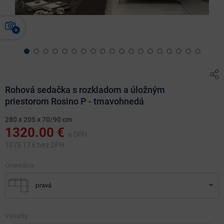
Rohová sedačka s rozkladom a úložným
priestorom Rosino P - tmavohnedá
280 x 205 x 70/90 cm
1320.00
€
s DPH
1073.17
€ bez DPH
Orientácia:
pravá
Varianty: