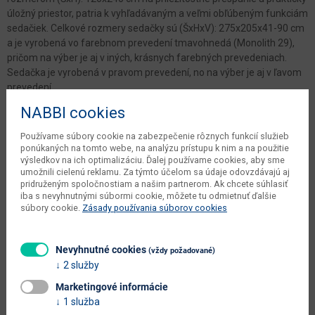
úložný priestor, patria k vyhľadávaným a veľmi obľúbeným funkciám
sedačiek. Celkové rozmery sedačky sú (ŠxHxV): 275x205x41-90 cm
a je vyrobená vo farebnom prevedení tmavohnedá (Monolith 29),
pričom na výber je aj v iných, krásnych farebných prevedeniach.
Sedačka je vyrobená v pravom prevedení, no na výber je aj v ľavom
prevedení.
NABBI cookies
Parametre
Používame súbory cookie na zabezpečenie rôznych funkcií služieb
ponúkaných na tomto webe, na analýzu prístupu k nim a na použitie
Šírka
280 cm
výsledkov na ich optimalizáciu. Ďalej používame cookies, aby sme
umožnili cielenú reklamu. Za týmto účelom sa údaje odovzdávajú aj
Hĺbka
205 cm
pridruženým spoločnostiam a našim partnerom. Ak chcete súhlasiť
iba s nevyhnutnými súbormi cookie, môžete tu odmietnuť ďalšie
Výška
70/90 cm
súbory cookie.
Zásady používania súborov cookies
váha s obalom výrobcu
232 kg
Nevyhnutné cookies
(vždy požadované)
objem v zabalenom stave
6.732 m3
2 služby
výrobcu
Marketingové informácie
počet balíkov výrobcu
3 ks
1 služba