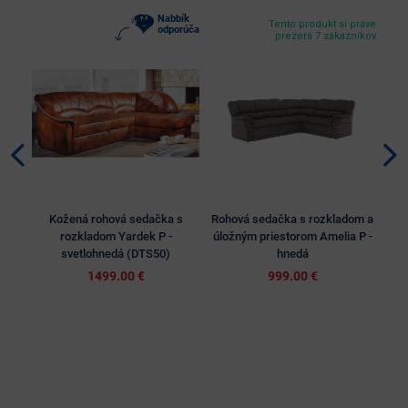
Nabbík
Tento produkt si práve
odporúča
prezerá 7 zákazníkov
Kožená rohová sedačka s
Rohová sedačka s rozkladom a
Kož
rozkladom Yardek P -
úložným priestorom Amelia P -
svetlohnedá (DTS50)
hnedá
1499.00 €
999.00 €