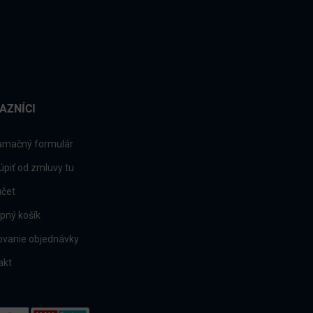
AZNÍCI
amačný formulár
úpiť od zmluvy tu
účet
pný košík
ovanie objednávky
akt