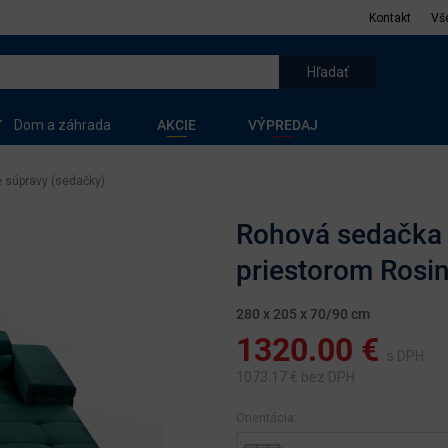
Kontakt
Vš
Dom a záhrada
AKCIE
VÝPREDAJ
 súpravy (sedačky)
Rohová sedačka 
priestorom Rosi
280 x 205 x 70/90 cm
1320.00
€
s DPH
1073.17
€ bez DPH
Orientácia: