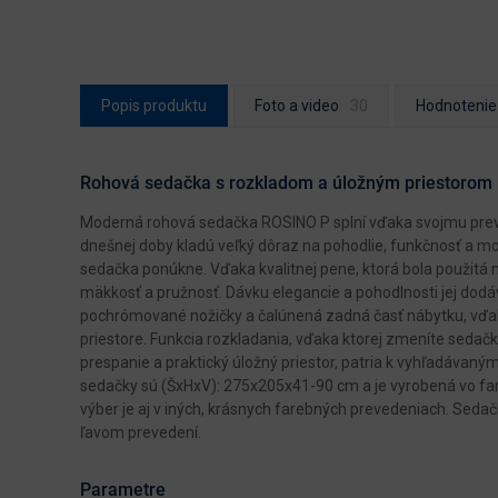
Popis produktu
Foto a video
Hodnotenie
Rohová sedačka s rozkladom a úložným priestorom 
Moderná rohová sedačka ROSINO P splní vďaka svojmu preve
dnešnej doby kladú veľký dôraz na pohodlie, funkčnosť a mo
sedačka ponúkne. Vďaka kvalitnej pene, ktorá bola použitá 
mäkkosť a pružnosť. Dávku elegancie a pohodlnosti jej dodáv
pochrómované nožičky a čalúnená zadná časť nábytku, vďa
priestore. Funkcia rozkladania, vďaka ktorej zmeníte sedač
prespanie a praktický úložný priestor, patria k vyhľadáva
sedačky sú (ŠxHxV): 275x205x41-90 cm a je vyrobená vo f
výber je aj v iných, krásnych farebných prevedeniach. Sedač
ľavom prevedení.
Parametre