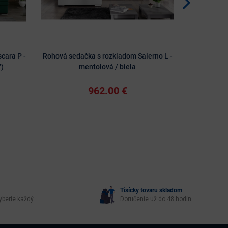
cara P -
Rohová sedačka s rozkladom Salerno L -
Rohová sed
7)
mentolová / biela
priestor
962.00 €
Tisícky tovaru skladom
yberie každý
Doručenie už do 48 hodín