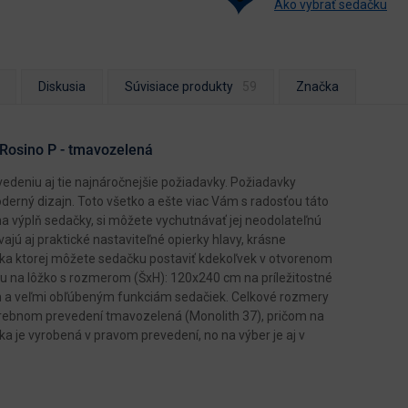
Ako vybrať sedačku
Diskusia
Súvisiace produkty
Značka
Rosino P - tmavozelená
deniu aj tie najnáročnejšie požiadavky. Požiadavky
derný dizajn. Toto všetko a ešte viac Vám s radosťou táto
na výplň sedačky, si môžete vychutnávať jej neodolateľnú
ajú aj praktické nastaviteľné opierky hlavy, krásne
ka ktorej môžete sedačku postaviť kdekoľvek v otvorenom
ku na lôžko s rozmerom (ŠxH): 120x240 cm na príležitostné
ným a veľmi obľúbeným funkciám sedačiek. Celkové rozmery
arebnom prevedení tmavozelená (Monolith 37), pričom na
ka je vyrobená v pravom prevedení, no na výber je aj v