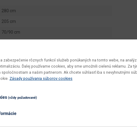
280 cm
205 cm
70/90 cm
3 ks
6.732 m3
 zabezpečenie rôznych funkcií služieb ponúkaných na tomto webe, na analýzu
230 kg
optimalizáciu. Ďalej používame cookies, aby sme umožnili cielenú reklamu. Za 
 spoločnostiam a našim partnerom. Ak chcete súhlasiť iba s nevyhnutnými sú
232 kg
ookie.
Zásady používania súborov cookies
Rosino P
70 - 90
kies
(vždy požadované)
60
formácie
43
125