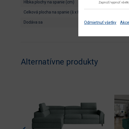
hĺbka plochy na spanie (cm)
Zapnúť/vypnúť všet
celková plocha na spanie (š x h cm)
dodáva sa
Odmietnuť všetky
Akce
Alternatívne produkty