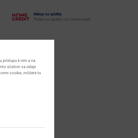
Nákup na splátky
Platba na splátky cez Homecredit
 prístupu k nim a na
týmto účelom sa údaje
bormi cookie, môžete tu