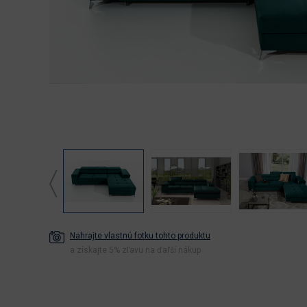
Nahrajte vlastnú fotku tohto produktu
a získajte 5% zľavu na ďaľší nákup