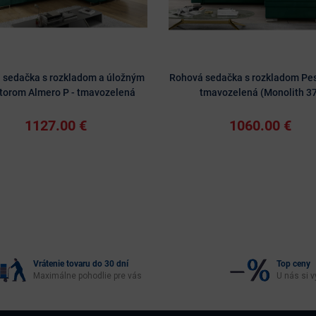
 sedačka s rozkladom a úložným
Rohová sedačka s rozkladom Pes
storom Almero P - tmavozelená
tmavozelená (Monolith 3
1127.00 €
1060.00 €
Vrátenie tovaru do 30 dní
Top ceny
Maximálne pohodlie pre vás
U nás si v