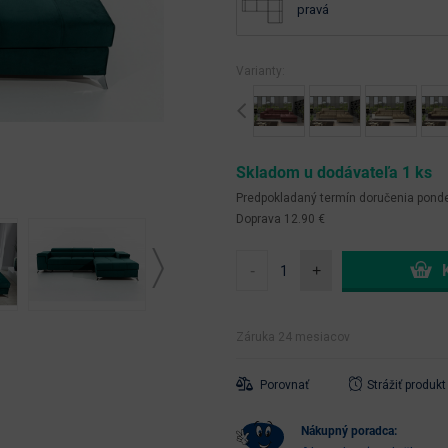
pravá
Varianty:
Previous
Skladom u dodávateľa 1 ks
Predpokladaný termín doručenia
ponde
Doprava 12.90 €
-
+
Záruka 24 mesiacov
Porovnať
Strážiť produkt
nákupný poradca: