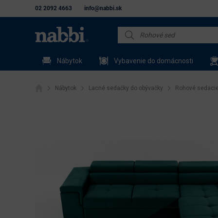
02 2092 4663
info@nabbi.sk
Nábytok
Vybavenie do domácnosti
Nábytok
Lacné sedačky do obývačky
Rohové sedacie