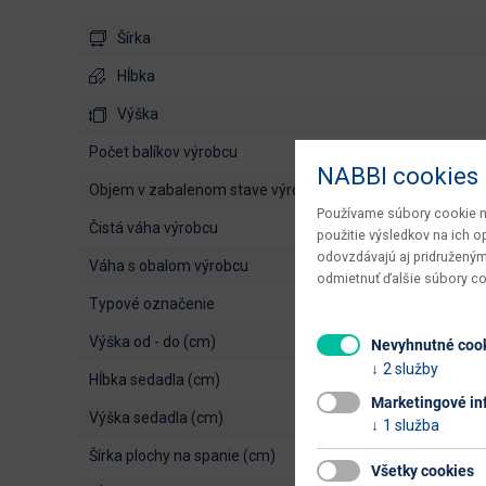
Šírka
Hĺbka
Výška
počet balíkov výrobcu
NABBI cookies
objem v zabalenom stave výrobcu
Používame súbory cookie na
čistá váha výrobcu
použitie výsledkov na ich 
odovzdávajú aj pridruženým
váha s obalom výrobcu
odmietnuť ďalšie súbory c
typové označenie
výška od - do (cm)
Nevyhnutné coo
2 služby
hĺbka sedadla (cm)
Marketingové in
výška sedadla (cm)
1 služba
šírka plochy na spanie (cm)
Všetky cookies