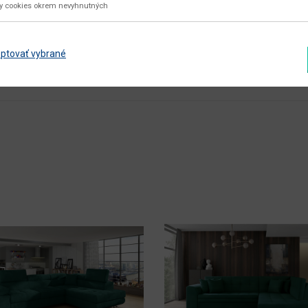
210
ky cookies okrem nevyhnutných
125 x 210
v demonte
ptovať vybrané
Zobraziť ďalšie parametre