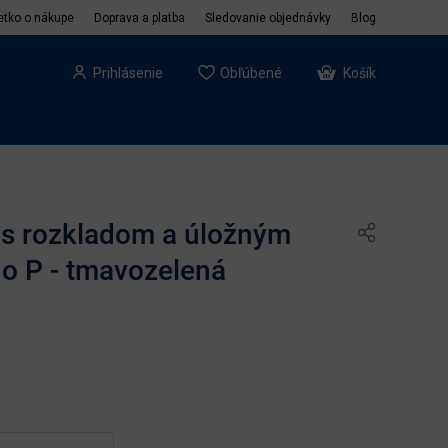
etko o nákupe
Doprava a platba
Sledovanie objednávky
Blog
Prihlásenie
Obľúbené
Košík
s rozkladom a úložným
no P - tmavozelená