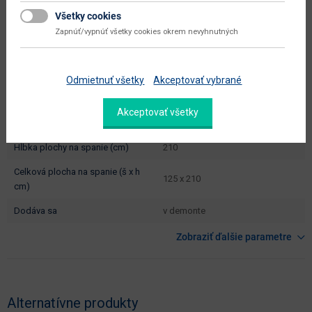
čistá váha výrobcu
230 kg
Všetky cookies
typové označenie
Rosino L
Zapnúť/vypnúť všetky cookies okrem nevyhnutných
výška od - do (cm)
70 - 90
hĺbka sedadla (cm)
60
Odmietnuť všetky
Akceptovať vybrané
výška sedadla (cm)
43
Akceptovať všetky
šírka plochy na spanie (cm)
125
hĺbka plochy na spanie (cm)
210
celková plocha na spanie (š x h
125 x 210
cm)
dodáva sa
v demonte
Zobraziť ďalšie parametre
Alternatívne produkty