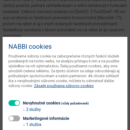
úložný priestor, patria k vyhľadávaným a veľmi obľúbeným funkciám
sedačiek. Celkové rozmery sedačky sú (ŠxHxV): 275x205x41-90 cm
a je vyrobená vo farebnom prevedení tmavomodrá (Monolith 77),
pričom na výber je aj v iných, krásnych farebných prevedeniach.
Sedačka je vyrobená v ľavom prevedení, no na výber je aj v pravom
prevedení.
NABBI cookies
Parametre
Používame súbory cookie na zabezpečenie rôznych funkcií služieb
ponúkaných na tomto webe, na analýzu prístupu k nim a na použitie
Šírka
280 cm
výsledkov na ich optimalizáciu. Ďalej používame cookies, aby sme
umožnili cielenú reklamu. Za týmto účelom sa údaje odovzdávajú aj
Hĺbka
205 cm
pridruženým spoločnostiam a našim partnerom. Ak chcete súhlasiť
iba s nevyhnutnými súbormi cookie, môžete tu odmietnuť ďalšie
Výška
70/90 cm
súbory cookie.
Zásady používania súborov cookies
váha s obalom výrobcu
232 kg
Nevyhnutné cookies
(vždy požadované)
objem v zabalenom stave
6.732 m3
2 služby
výrobcu
Marketingové informácie
počet balíkov výrobcu
3 ks
1 služba