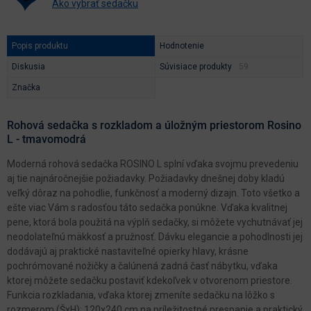
Ako vybrať sedačku
Popis produktu
Hodnotenie
Diskusia
Súvisiace produkty
Značka
Rohová sedačka s rozkladom a úložným priestorom Rosino
L - tmavomodrá
Moderná rohová sedačka ROSINO L splní vďaka svojmu prevedeniu
aj tie najnáročnejšie požiadavky. Požiadavky dnešnej doby kladú
veľký dôraz na pohodlie, funkčnosť a moderný dizajn. Toto všetko a
ešte viac Vám s radosťou táto sedačka ponúkne. Vďaka kvalitnej
pene, ktorá bola použitá na výplň sedačky, si môžete vychutnávať jej
neodolateľnú mäkkosť a pružnosť. Dávku elegancie a pohodlnosti jej
dodávajú aj praktické nastaviteľné opierky hlavy, krásne
pochrómované nožičky a čalúnená zadná časť nábytku, vďaka
ktorej môžete sedačku postaviť kdekoľvek v otvorenom priestore.
Funkcia rozkladania, vďaka ktorej zmeníte sedačku na lôžko s
rozmerom (ŠxH): 120x240 cm na príležitostné prespanie a praktický