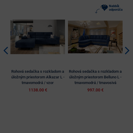
Nabbík
odporúča
Rohová sedačka s rozkladom a
Rohová sedačka s rozkladom a
Roh
úložným priestorom Alkazar L -
úložným priestorom Belluno L -
úl
tmavomodrá / vzor
tmavomodrá / tmavosivá
1138.00 €
997.00 €