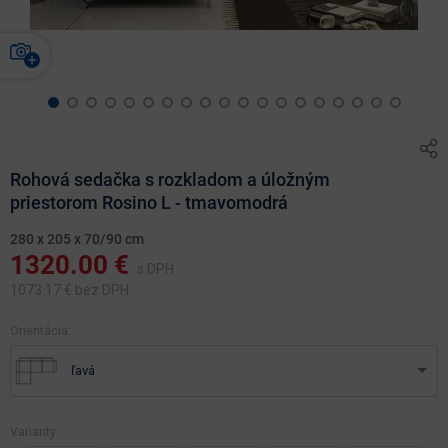
Rohová sedačka s rozkladom a úložným
priestorom Rosino L - tmavomodrá
280 x 205 x 70/90 cm
1320.00
€
s DPH
1073.17
€ bez DPH
Orientácia:
ľavá
Varianty: