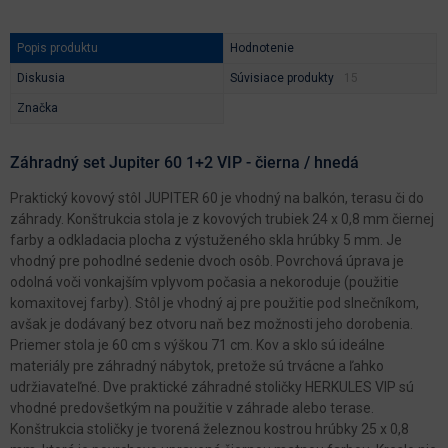
Popis produktu
Hodnotenie
Diskusia
Súvisiace produkty
Značka
Záhradný set Jupiter 60 1+2 VIP - čierna / hnedá
Praktický kovový stôl JUPITER 60 je vhodný na balkón, terasu či do
záhrady. Konštrukcia stola je z kovových trubiek 24 x 0,8 mm čiernej
farby a odkladacia plocha z výstuženého skla hrúbky 5 mm. Je
vhodný pre pohodlné sedenie dvoch osôb. Povrchová úprava je
odolná voči vonkajším vplyvom počasia a nekoroduje (použitie
komaxitovej farby). Stôl je vhodný aj pre použitie pod slnečníkom,
avšak je dodávaný bez otvoru naň bez možnosti jeho dorobenia.
Priemer stola je 60 cm s výškou 71 cm. Kov a sklo sú ideálne
materiály pre záhradný nábytok, pretože sú trvácne a ľahko
udržiavateľné. Dve praktické záhradné stoličky HERKULES VIP sú
vhodné predovšetkým na použitie v záhrade alebo terase.
Konštrukcia stoličky je tvorená železnou kostrou hrúbky 25 x 0,8