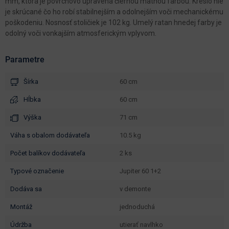
mm, ktorá je povrchovo upravená čiernou matnou farbou. Kreslo nie
je skrúcané čo ho robí stabilnejším a odolnejším voči mechanickému
poškodeniu. Nosnosť stoličiek je 102 kg. Umelý ratan hnedej farby je
odolný voči vonkajším atmosferickým vplyvom.
Parametre
Šírka
60 cm
Hĺbka
60 cm
Výška
71 cm
váha s obalom dodávateľa
10.5 kg
počet balíkov dodávateľa
2 ks
typové označenie
Jupiter 60 1+2
dodáva sa
v demonte
montáž
jednoduchá
údržba
utierať navlhko