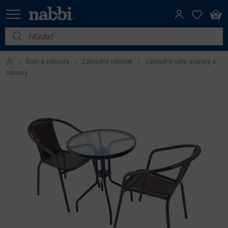
Nábytok
Dom a záhrada
Záhradný nábytok
Záhradné sety, súpravy a
Vybavenie do domácnosti
zostavy
Dom a záhrada
Akcie
Výpredaj