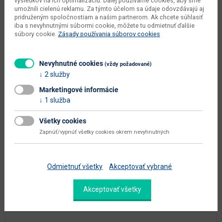
výsledkov na ich optimalizáciu. Ďalej používame cookies, aby sme
umožnili cielenú reklamu. Za týmto účelom sa údaje odovzdávajú aj
pridruženým spoločnostiam a našim partnerom. Ak chcete súhlasiť
iba s nevyhnutnými súbormi cookie, môžete tu odmietnuť ďalšie
súbory cookie.
Zásady používania súborov cookies
Nevyhnutné cookies
(vždy požadované)
2 služby
Marketingové informácie
1 služba
Záhradný stolík Jupiter 60 - čierna
Všetky cookies
Zapnúť/vypnúť všetky cookies okrem nevyhnutných
30.00
€ / ks
-
+
Odmietnuť všetky
Akceptovať vybrané
Súčasť zostavy
Akceptovať všetky
Skladom 1 ks