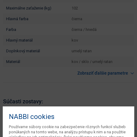
maximálne zaťaženie (kg)
102
hlavná farba
čierna
farba
čierna / hnedá
hlavný materiál
kov
doplnkový materiál
umelý ratan
materiál
kov / sklo / umelý ratan
Zobraziť ďalšie parametre
Súčasti zostavy:
NABBI cookies
Používame súbory cookie na zabezpečenie rôznych funkcií služieb
ponúkaných na tomto webe, na analýzu prístupu k nim a na použitie