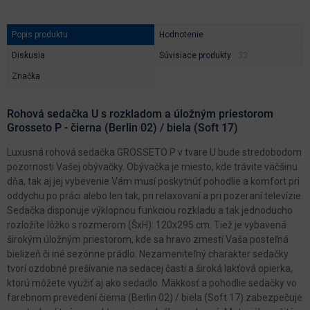
Popis produktu
Hodnotenie
Diskusia
Súvisiace produkty
Značka
Rohová sedačka U s rozkladom a úložným priestorom
Grosseto P - čierna (Berlin 02) / biela (Soft 17)
Luxusná rohová sedačka GROSSETO P v tvare U bude stredobodom
pozornosti Vašej obývačky. Obývačka je miesto, kde trávite väčšinu
dňa, tak aj jej vybevenie Vám musí poskytnúť pohodlie a komfort pri
oddychu po práci alebo len tak, pri relaxovaní a pri pozeraní televízie.
Sedačka disponuje výklopnou funkciou rozkladu a tak jednoducho
rozložíte lôžko s rozmerom (ŠxH): 120x295 cm. Tiež je vybavená
širokým úložným priestorom, kde sa hravo zmestí Vaša posteľná
bielizeň či iné sezónne prádlo. Nezameniteľný charakter sedačky
tvorí ozdobné prešívanie na sedacej časti a široká lakťová opierka,
ktorú môžete využiť aj ako sedadlo. Mäkkosť a pohodlie sedačky vo
farebnom prevedení čierna (Berlin 02) / biela (Soft 17) zabezpečuje