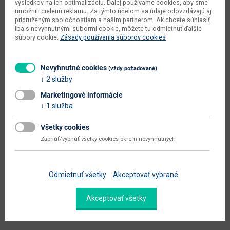
výsledkov na ich optimalizáciu. Ďalej používame cookies, aby sme
typové označenie
Grosseto P
umožnili cielenú reklamu. Za týmto účelom sa údaje odovzdávajú aj
pridruženým spoločnostiam a našim partnerom. Ak chcete súhlasiť
výška od - do (cm)
70 - 88
iba s nevyhnutnými súbormi cookie, môžete tu odmietnuť ďalšie
súbory cookie.
Zásady používania súborov cookies
hĺbka sedadla (cm)
53
výška sedadla (cm)
37
Nevyhnutné cookies
(vždy požadované)
2 služby
šírka plochy na spanie (cm)
120
Marketingové informácie
hĺbka plochy na spanie (cm)
295
1 služba
celková plocha na spanie (š x h
120 x 295
Všetky cookies
cm)
Zapnúť/vypnúť všetky cookies okrem nevyhnutných
dodáva sa
v demonte
Zobraziť ďalšie parametre
Odmietnuť všetky
Akceptovať vybrané
Akceptovať všetky
Alternatívne produkty