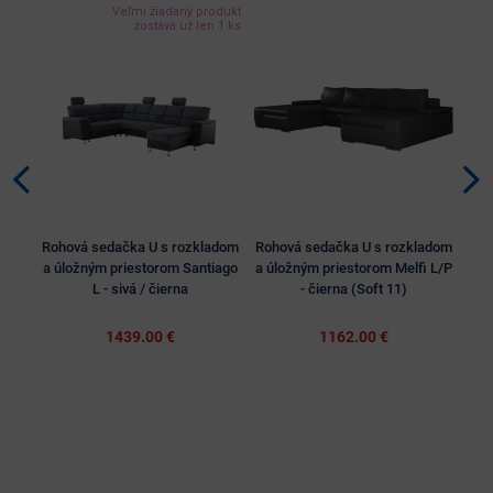
Veľmi žiadaný produkt
zostáva už len 1 ks
Rohová sedačka U s rozkladom
Rohová sedačka U s rozkladom
Roh
a úložným priestorom Santiago
a úložným priestorom Melfi L/P
a ú
L - sivá / čierna
- čierna (Soft 11)
- či
1439.00 €
1162.00 €