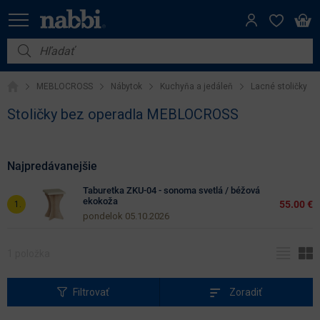
Filter
Cena
Nábytok
(€)
MEBLOCROSS
Nábytok
Kuchyňa a jedáleň
Lacné stoličky
Vybavenie do domácnosti
Stoličky bez operadla MEBLOCROSS
Iba
Dom a záhrada
na
sklade
Akcie
Najpredávanejšie
Výpredaj
Taburetka ZKU-04 - sonoma svetlá / béžová
Výška
ekokoža
55.00 €
(cm)
pondelok 05.10.2026
1
Šírka
(cm)
Filtrovať
Zoradiť