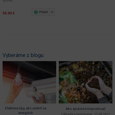
vysokú...
tmavé
55.00 €
odtiene
Vyberáme z blogu
Efektívne tipy, ako ušetriť na
Ako správne kompostovať
energiách
Záhrada a pestovanie
22.09.2022