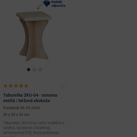
Nabbík
odporúča
Hĺbka
(cm)
čalúnenie
áno
farebné
prevedenie
biela
čierna
materiál
dub
hnedá
sonoma
Taburetka ZKU-04 - sonoma
krémová
béžová
svetlá / béžová ekokoža
svetlosť
aglomerovaný
ďalšie
chrómová
farby
pondelok 05.10.2026
farby
materiál
30 x 30 x 45 cm
ekokoža
Taburetka ZKU-04 je veľmi stabilná a
masív
svetlé
odolná, vyrobená z kvalitnej,
kov
laminovanej DTD, ktorá poskytuje
odtiene