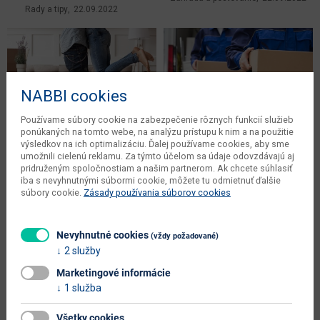
Rady a tipy
22.09.2022
NABBI cookies
Používame súbory cookie na zabezpečenie rôznych funkcií služieb
ponúkaných na tomto webe, na analýzu prístupu k nim a na použitie
výsledkov na ich optimalizáciu. Ďalej používame cookies, aby sme
umožnili cielenú reklamu. Za týmto účelom sa údaje odovzdávajú aj
Ako zariadiť podnájom bez starosti
Sťahovanie a zariaďovanie nového
pridruženým spoločnostiam a našim partnerom. Ak chcete súhlasiť
a vysokého rozpočtu
bývania
iba s nevyhnutnými súbormi cookie, môžete tu odmietnuť ďalšie
Zariaďovanie interiéru a exteriéru
Zariaďovanie interiéru a exteriéru
súbory cookie.
Zásady používania súborov cookies
26.08.2022
18.08.2022
Nevyhnutné cookies
(vždy požadované)
2 služby
Naše tipy
Marketingové informácie
1 služba
Všetky cookies