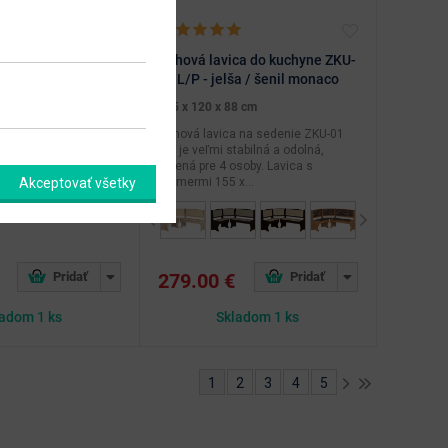
edálenský stôl
Rohová lavica do kuchyne ZKU-
onoma svetlá
01 L/P - jelša / šenil monaco
2.5 cm
155 x 120 x 88 cm
ôl EXPERT 7 je určený
Rohová lavica na sedenie ZKU-01
ých bytových
L/P je veľmi stabilná a odolná,
ktický rozkladací stôl
určená pre 4 osoby. Lavica s
Akceptovať všetky
rozmermi 155 x...
Previous
Next
279.00 €
adom 1 ks
Skladom 1 ks
1
2
3
4
5