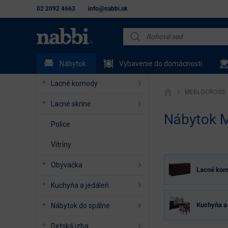
02 2092 4663
info@nabbi.sk
Nábytok
Vybavenie do domácnosti
Lacné komody
MEBLOCROSS
Lacné skrine
Nábytok
Police
Vitríny
Obývačka
Lacné ko
Kuchyňa a jedáleň
Kuchyňa a 
Nábytok do spálne
Detská izba