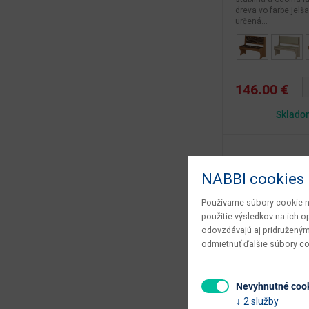
dreva vo farbe jelša
určená...
146.00 €
Sklado
NABBI cookies
Používame súbory cookie na
použitie výsledkov na ich 
odovzdávajú aj pridruženým
odmietnuť ďalšie súbory c
Nevyhnutné coo
2 služby