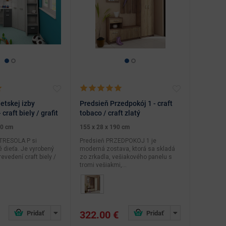
etskej izby
Predsieň Przedpokój 1 - craft
 craft biely / grafit
tobaco / craft zlatý
90 cm
155 x 28 x 190 cm
TRESOLA P si
Predsieň PRZEDPOKOJ 1 je
 dieťa. Je vyrobený
moderná zostava, ktorá sa skladá
evedení craft biely /
zo zrkadla, vešiakového panelu s
tromi vešiakmi,...
322.00 €