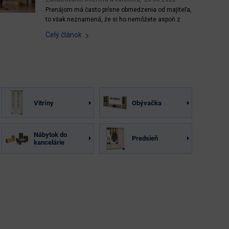
Prenájom má často prísne obmedzenia od majiteľa,
to však neznamená, že si ho nemôžete aspoň z
časti zariadiť po svojom. Prostredie, v ktorom žijete
Celý článok
veľmi ovplyvňuje to, ako sa cítite. Poďte sa
inšpirovať našimi nápadmi a trikmi. Obr. 1: Je vás
nový prenajatý byt zatiaľ prázdny? Žiaden problém,...
Vitríny
Obývačka
Nábytok do
Predsieň
kancelárie