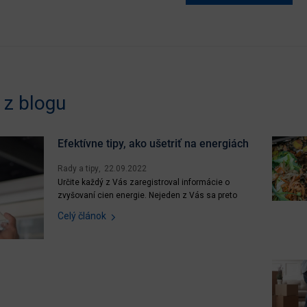
z blogu
Efektívne tipy, ako ušetriť na energiách
Rady a tipy
22.09.2022
Určite každý z Vás zaregistroval informácie o
zvyšovaní cien energie. Nejeden z Vás sa preto
zamýšľa nad tým, ako svoju spotrebu znížiť na
Celý článok
maximum. Ak chcete ušetriť za energie, nie je
potrebné sa nejako výrazne obmedzovať, no stačí
zmeniť svoje návyky a dodržiavať pár
jednoduchých pravidiel. Poďme...