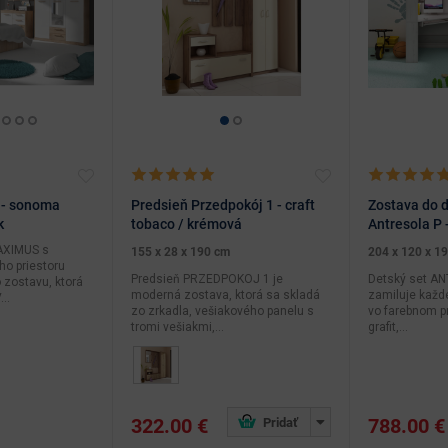
 - sonoma
Predsieň Przedpokój 1 - craft
Zostava do d
k
tobaco / krémová
Antresola P -
AXIMUS s
155 x 28 x 190 cm
204 x 120 x 1
o priestoru
Predsieň PRZEDPOKOJ 1 je
Detský set AN
 zostavu, ktorá
moderná zostava, ktorá sa skladá
zamiluje každé
..
zo zrkadla, vešiakového panelu s
vo farebnom pr
tromi vešiakmi,...
grafit,...
322.00 €
788.00 €