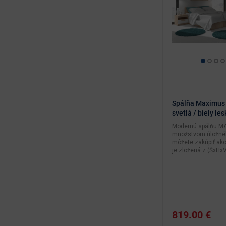
Spálňa Maximus
svetlá / biely les
Modernú spálňu M
množstvom úložnéh
môžete zakúpiť ako
je zložená z (ŠxHxV.
819.00 €