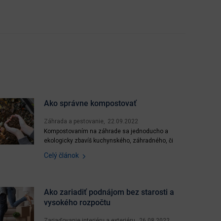
Ako správne kompostovať
Záhrada a pestovanie
22.09.2022
Kompostovaním na záhrade sa jednoducho a
ekologicky zbavíš kuchynského, záhradného, či
iného bio odpadu, ušetríš peniaze a čas na ich
Celý článok
odvoz a získaš kvalitný kompost, ktorý prospeje
tvojej záhradke. Účelom kompostovania je odbúrať
biologické látky v odpade a previesť ich na
humusové látky prospešné...
Ako zariadiť podnájom bez starosti a
vysokého rozpočtu
Zariaďovanie interiéru a exteriéru
26.08.2022