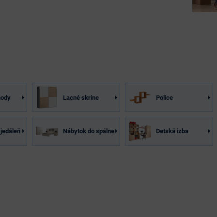
mody
Lacné skrine
Police
jedáleň
Nábytok do spálne
Detská izba