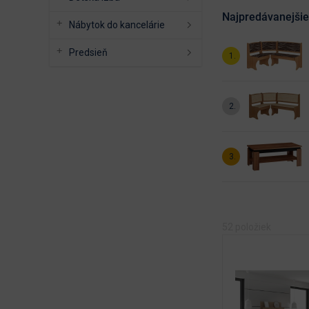
Najpredávanejšie
Nábytok do kancelárie
Predsieň
52
položiek