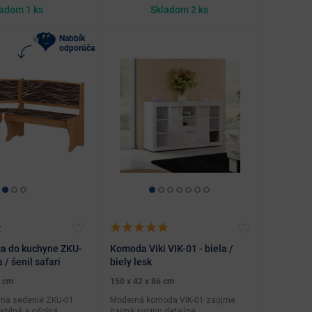
adom 1 ks
Skladom 2 ks
Nabbík
odporúča
ca do kuchyne ZKU-
Komoda Viki VIK-01 - biela /
a / šenil safari
biely lesk
8 cm
150 x 42 x 86 cm
 na sedenie ZKU-01
Moderná komoda VIK-01 zaujme
tabilná a odolná,
najmä svojim detailne