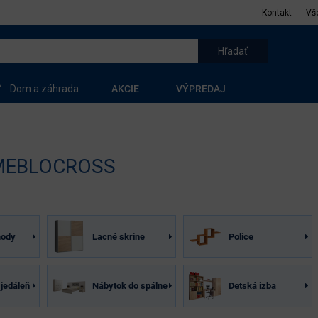
Kontakt
Vš
Dom a záhrada
AKCIE
VÝPREDAJ
 MEBLOCROSS
mody
Lacné skrine
Police
jedáleň
Nábytok do spálne
Detská izba