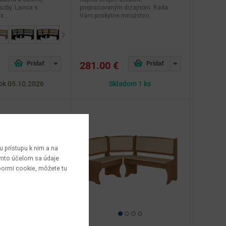
soby. Lavica s
prepracovaným dizajnom. Rada
...
Vám poskytne množstvo...
Next
281.00 €
ok 05.10.2026
Skladom 1 ks
 prístupu k nim a na
týmto účelom sa údaje
bormi cookie, môžete tu