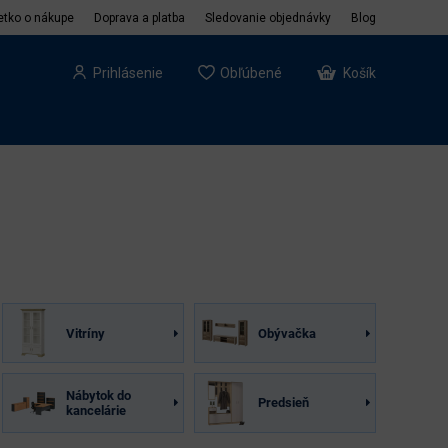
etko o nákupe
Doprava a platba
Sledovanie objednávky
Blog
Prihlásenie
Obľúbené
Košík
Vitríny
Obývačka
Nábytok do
Predsieň
kancelárie