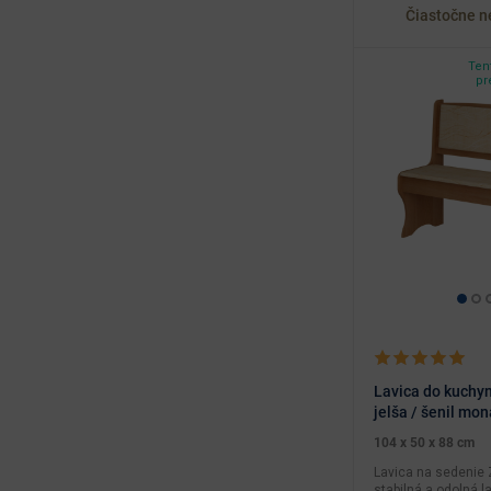
Čiastočne 
Tent
pr
Lavica do kuchy
jelša / šenil mo
104 x 50 x 88 cm
Lavica na sedenie 
stabilná a odolná l