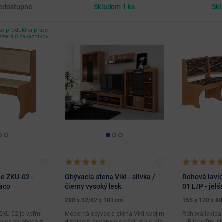
nedostupné
Skladom 1 ks
Skl
o produkt si práve
ezerá 6 zákazníkov
ne ZKU-02 -
Obývacia stena Viki - slivka /
Rohová lavi
naco
čierny vysoký lesk
01 L/P - jelš
280 x 32/42 x 180 cm
155 x 120 x 8
ZKU-02 je veľmi
Moderná obývacia stena VIKI svojím
Rohová lavica
avica vyrobená z
dizajnom dokonale skrášli malý, ale
L/P je veľmi s