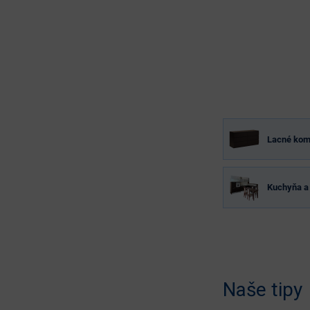
Lacné ko
Kuchyňa a 
Naše tipy