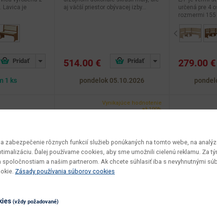
. Lavica je
aj väčší priestor obývacej izby...
určená pre 4 o
rozmermi 155 x
Previous
514.00 €
279.00 €
m 1 ks
pondelok 05.10.2026
pondel
Vynikajúce hodnotenie
až 100%
 zabezpečenie rôznych funkcií služieb ponúkaných na tomto webe, na analýzu
optimalizáciu. Ďalej používame cookies, aby sme umožnili cielenú reklamu. Za 
 spoločnostiam a našim partnerom. Ak chcete súhlasiť iba s nevyhnutnými sú
ookie.
Zásady používania súborov cookies
kies
(vždy požadované)