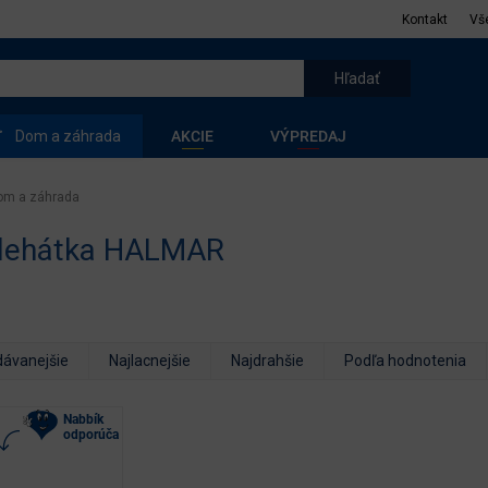
Kontakt
Vš
Dom a záhrada
AKCIE
VÝPREDAJ
om a záhrada
 lehátka HALMAR
dávanejšie
Najlacnejšie
Najdrahšie
Podľa hodnotenia
Nabbík
odporúča