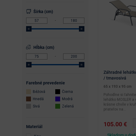
Vitríny
Šírka (cm)
Regály
Obývačka
Kuchyňa a jedáleň
Hĺbka (cm)
Nábytok do spálne
Detská izba
Záhradné lehátko
Nábytok do kancelárie
/ tmavosivá
farebné prevedenie
65 x 193 x 95 cm
Predsieň
béžová
čierna
Pohodlne si ľahnit
hnedá
modrá
lehátko MOSLER a v
Doplnky a dekorácie
krásne chvíle v kru
sivá
zelená
priateľov na...
Príslušenstvo k nábytku
105.00 €
materiál
Záhradný nábytok
Skladom u dod