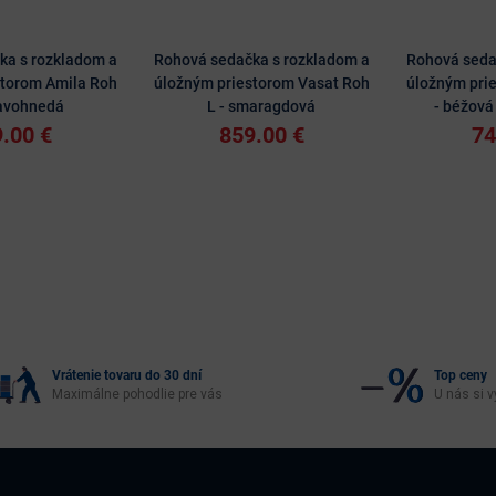
ka s rozkladom a
Rohová sedačka s rozkladom a
Rohová seda
storom Amila Roh
úložným priestorom Vasat Roh
úložným prie
mavohnedá
L - smaragdová
- béžová
.00 €
859.00 €
74
Vrátenie tovaru do 30 dní
Top ceny
Maximálne pohodlie pre vás
U nás si v