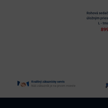
Rohová sedač
úložným prie
L - t
899
Kvalitný zákaznícky servis
Náš zákazník je na prvom mieste