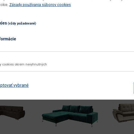
ookie.
Zásady používania súborov cookies
kies
(vždy požadované)
formácie
ky cookies okrem nevyhnutných
ptovať vybrané