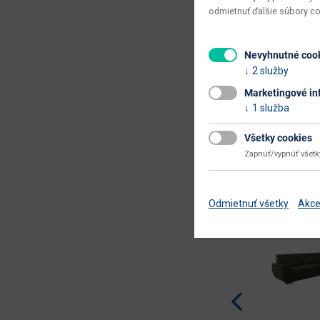
odmietnuť ďalšie súbory c
Nevyhnutné coo
2 služby
Marketingové in
1 služba
Všetky cookies
Naše tipy
Zapnúť/vypnúť všet
Odmietnuť všetky
Akce