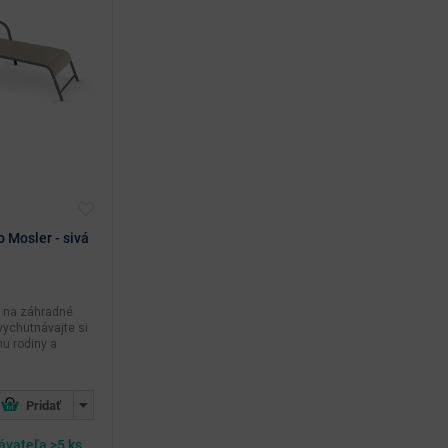
 Mosler - sivá
e na záhradné
ychutnávajte si
hu rodiny a
ávateľa >5 ks