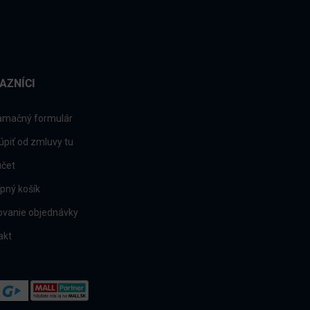
AZNÍCI
amačný formulár
úpiť od zmluvy tu
účet
pný košík
ovanie objednávky
akt