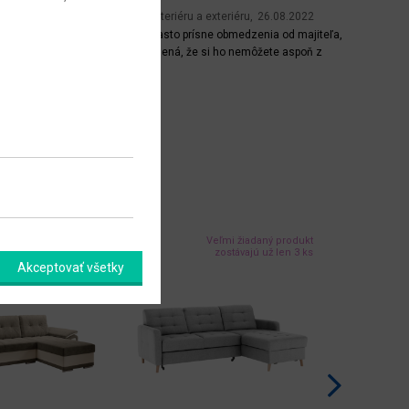
Zariaďovanie interiéru a exteriéru
26.08.2022
Prenájom má často prísne obmedzenia od majiteľa,
to však neznamená, že si ho nemôžete aspoň z
časti zariadiť po svojom. Prostredie, v ktorom žijete
Celý článok
veľmi ovplyvňuje to, ako sa cítite. Poďte sa
inšpirovať našimi nápadmi a trikmi. Obr. 1: Je vás
nový prenajatý byt zatiaľ prázdny? Žiaden problém,...
Veľmi žiadaný produkt
zostávajú už len 3 ks
Akceptovať všetky