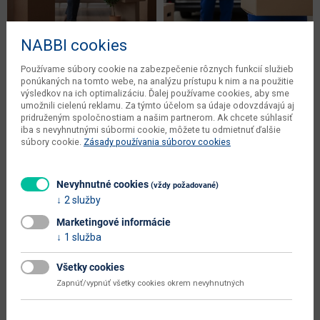
NABBI cookies
Ako zariadiť podnájom bez starosti
Sťahovanie a zariaďovanie nového
Používame súbory cookie na zabezpečenie rôznych funkcií služieb
a vysokého rozpočtu
bývania
ponúkaných na tomto webe, na analýzu prístupu k nim a na použitie
Zariaďovanie interiéru a exteriéru
Zariaďovanie interiéru a exteriéru
výsledkov na ich optimalizáciu. Ďalej používame cookies, aby sme
26.08.2022
18.08.2022
umožnili cielenú reklamu. Za týmto účelom sa údaje odovzdávajú aj
pridruženým spoločnostiam a našim partnerom. Ak chcete súhlasiť
iba s nevyhnutnými súbormi cookie, môžete tu odmietnuť ďalšie
súbory cookie.
Zásady používania súborov cookies
Naše tipy
Nevyhnutné cookies
(vždy požadované)
Nabbík
2 služby
Tento produkt si práve
odporúča
prezerá 8 zákazníkov
Marketingové informácie
1 služba
Všetky cookies
Zapnúť/vypnúť všetky cookies okrem nevyhnutných