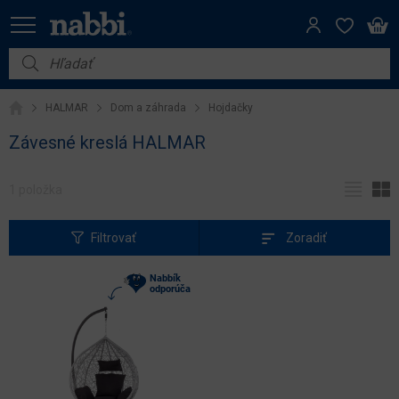
Filter
Cena
Nábytok
(€)
HALMAR
Dom a záhrada
Hojdačky
Vybavenie do domácnosti
Závesné kreslá HALMAR
Iba
Dom a záhrada
na
sklade
1
Akcie
Výpredaj
Filtrovať
Zoradiť
Výška
(cm)
Nabbík
odporúča
Šírka
(cm)