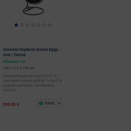
Hĺbka
(cm)
farebné
prevedenie
Závesné hojdacie kreslo Eggy -
sivá / čierna
béžová
biela
materiál
Skladom 1 ks
čierna
číra
106 x 112 x 195 cm
hnedá
krémová
kov
Závesné hojdacie kreslo EGGY si
svetlosť
zamilujete na prvý pohľad, no keď ho
oranžová
ružová
prvýkrát vyskúšate, už nebudete
farby
látka
chcieť z...
sivá
zelená
ďalšie
farby
plast
svetlé
295.00 €
odtiene
umelý
ratan
tmavé
odtiene