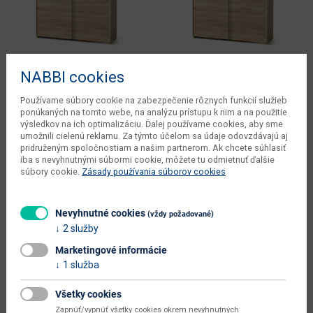
NABBI cookies
Používame súbory cookie na zabezpečenie rôznych funkcií služieb
ponúkaných na tomto webe, na analýzu prístupu k nim a na použitie
Šatníková skriňa s posuvnými
Šatníková skriňa s posuvnými
výsledkov na ich optimalizáciu. Ďalej používame cookies, aby sme
dverami Lima S1 - dub sonoma
dverami Lima S1 - dub sonoma /
umožnili cielenú reklamu. Za týmto účelom sa údaje odovzdávajú aj
biely lesk
pridruženým spoločnostiam a našim partnerom. Ak chcete súhlasiť
Skladom u dodávateľa >5 ks
iba s nevyhnutnými súbormi cookie, môžete tu odmietnuť ďalšie
Skladom u dodávateľa >5 ks
153 x 58 x 210 cm
súbory cookie.
Zásady používania súborov cookies
153 x 58 x 210 cm
Skriňa LIMA S1 je dvojdverová
šatníková skriňa s posuvnými
Skriňa LIMA S1 je dvojdverová
dverami, ktorú je vhodné umiestniť
šatníková skriňa s posuvnými
Nevyhnutné cookies
(vždy požadované)
do moderne...
dverami, ktorú je vhodné umiestniť
2 služby
do moderne...
Marketingové informácie
+ ďaľšie 2 varianty
+ ďaľšie 2 varianty
1 služba
396.00 €
396.00 €
Všetky cookies
Zapnúť/vypnúť všetky cookies okrem nevyhnutných