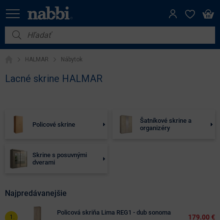
Filter
Cena
Nábytok
(€)
HALMAR
Nábytok
Vybavenie do domácnosti
Lacné skrine HALMAR
Iba
Dom a záhrada
na
sklade
Akcie
Šatníkové skrine a
Policové skrine
organizéry
Výpredaj
Výška
(cm)
Skrine s posuvnými
dverami
Šírka
Najpredávanejšie
(cm)
Policová skriňa Lima REG1 - dub sonoma
179.00 €