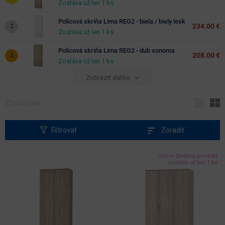
Zostáva už len 1 ks
Policová skriňa Lima REG2 - biela / biely lesk
Hĺbka
234.00 €
Zostáva už len 1 ks
(cm)
Policová skriňa Lima REG2 - dub sonoma
208.00 €
Zostáva už len 1 ks
farebné
prevedenie
Zobraziť ďalšie
béžová
biela
23
položiek
prevedenie
borovica
buk
s leskom
čerešňa
čierna
Filtrovať
Zoradiť
áno
dub
dub
sonoma
svetlosť
hnedá
jaseň
Veľmi žiadaný produkt
farby
zostáva už len 1 ks
krémová
orech
sivá
slivka
svetlé
odtiene
wenge
zelená
ďalšie
farby
tmavé