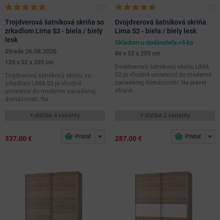
Trojdverová šatníková skriňa so
Dvojdverová šatníková skriňa
zrkadlom Lima S3 - biela / biely
Lima S2 - biela / biely lesk
lesk
Skladom u dodávateľa >5 ks
streda 26.08.2026
80 x 52 x 205 cm
120 x 52 x 205 cm
Dvojdverovú šatníkovú skriňu LIMA
S2 je vhodné umiestniť do moderne
Trojdverovú šatníkovú skriňu so
zariadenej domácnosti. Na pravej
zrkadlom LIMA S3 je vhodné
strane...
umiestniť do moderne zariadenej
domácnosti. Na...
+ ďaľšie 4 varianty
+ ďaľšie 2 varianty
337.00 €
287.00 €