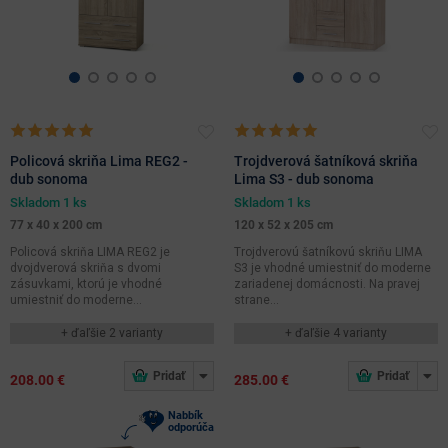
odtiene
Policová skriňa Lima REG2 -
Trojdverová šatníková skriňa
dub sonoma
Lima S3 - dub sonoma
Skladom 1 ks
Skladom 1 ks
77 x 40 x 200 cm
120 x 52 x 205 cm
Policová skriňa LIMA REG2 je
Trojdverovú šatníkovú skriňu LIMA
dvojdverová skriňa s dvomi
S3 je vhodné umiestniť do moderne
zásuvkami, ktorú je vhodné
zariadenej domácnosti. Na pravej
umiestniť do moderne...
strane...
+ ďaľšie 2 varianty
+ ďaľšie 4 varianty
208.00 €
285.00 €
Nabbík
odporúča