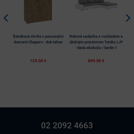
Šatníková skriňa s posuvnými
Rohová sedačka s rozkladom a
Ča
dverami Chapero - dub tahoe
úložným priestorom Toniks L/P
úlo
- biela ekokoža / berlin 1
129.00 €
899.00 €
02 2092 4663