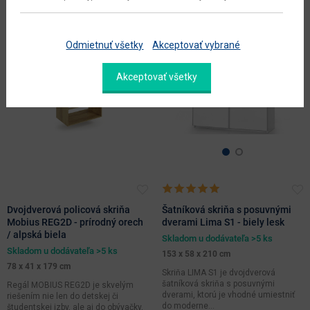
Tento produkt si práve
prezerá 8 zákazníkov
Odmietnuť všetky
Akceptovať vybrané
Akceptovať všetky
Dvojdverová policová skriňa
Šatníková skriňa s posuvnými
Mobius REG2D - prírodný orech
dverami Lima S1 - biely lesk
/ alpská biela
Skladom u dodávateľa >5 ks
Skladom u dodávateľa >5 ks
153 x 58 x 210 cm
78 x 41 x 179 cm
Skriňa LIMA S1 je dvojdverová
šatníková skriňa s posuvnými
Regál MOBIUS REG2D je skvelým
dverami, ktorú je vhodné umiestniť
riešením nie len do detskej či
do moderne...
študentskej izby, ale aj do obývačky,