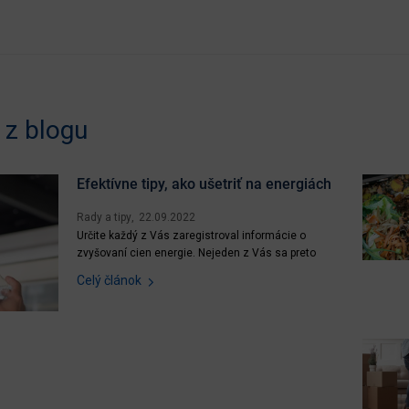
z blogu
Efektívne tipy, ako ušetriť na energiách
Rady a tipy
22.09.2022
Určite každý z Vás zaregistroval informácie o
zvyšovaní cien energie. Nejeden z Vás sa preto
zamýšľa nad tým, ako svoju spotrebu znížiť na
Celý článok
maximum. Ak chcete ušetriť za energie, nie je
potrebné sa nejako výrazne obmedzovať, no stačí
zmeniť svoje návyky a dodržiavať pár
jednoduchých pravidiel. Poďme...