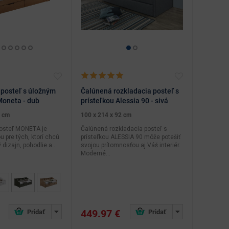
 posteľ s úložným
Čalúnená rozkladacia posteľ s
Moneta - dub
prísteľkou Alessia 90 - sivá
0 cm
100 x 214 x 92 cm
osteľ MONETA je
Čalúnená rozkladacia posteľ s
u pre tých, ktorí chcú
prísteľkou ALESSIA 90 môže potešiť
dizajn, pohodlie a...
svojou prítomnosťou aj Váš interiér.
Moderné...
449.97 €