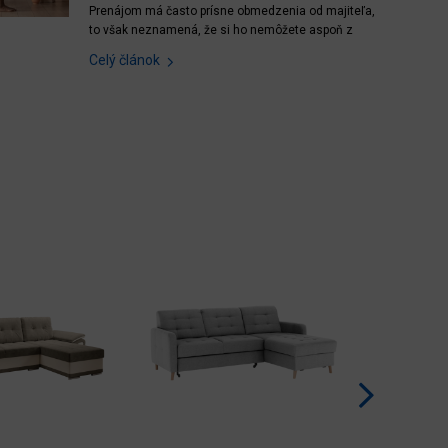
Prenájom má často prísne obmedzenia od majiteľa,
to však neznamená, že si ho nemôžete aspoň z
časti zariadiť po svojom. Prostredie, v ktorom žijete
Celý článok
veľmi ovplyvňuje to, ako sa cítite. Poďte sa
inšpirovať našimi nápadmi a trikmi. Obr. 1: Je vás
nový prenajatý byt zatiaľ prázdny? Žiaden problém,...