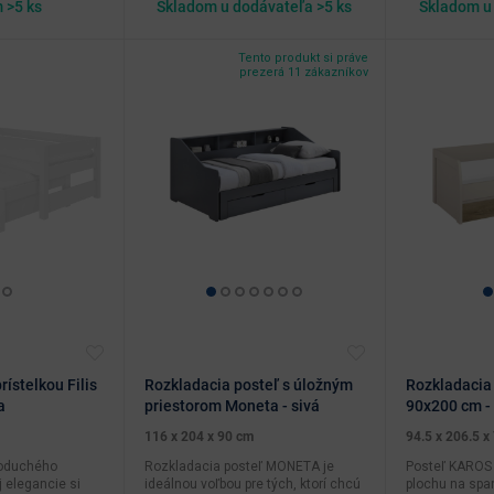
 >5 ks
Skladom u dodávateľa >5 ks
Skladom u 
Tento produkt si práve
prezerá 11 zákazníkov
rístelkou Filis
Rozkladacia posteľ s úložným
Rozkladacia
a
priestorom Moneta - sivá
90x200 cm - 
116 x 204 x 90 cm
94.5 x 206.5 x
noduchého
Rozkladacia posteľ MONETA je
Posteľ KAROS
 elegancie si
ideálnou voľbou pre tých, ktorí chcú
plochu na spa