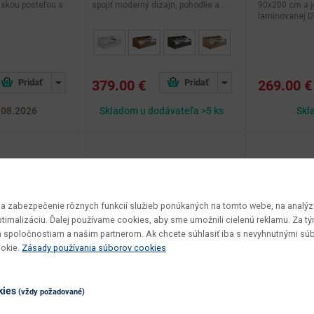
tskou posteľou s
spojiť moderný dizajn, pohodlie a...
90x200 cm a j
laminovanej DT
379.00 €
269.00 €
.08.2026
Skladom u dodávateľa >5 ks
Skl
 zabezpečenie rôznych funkcií služieb ponúkaných na tomto webe, na analýzu
optimalizáciu. Ďalej používame cookies, aby sme umožnili cielenú reklamu. Za 
 spoločnostiam a našim partnerom. Ak chcete súhlasiť iba s nevyhnutnými sú
ookie.
Zásady používania súborov cookies
kies
(vždy požadované)