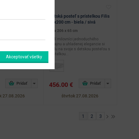
ká posteľ s
Detská posteľ s prístelkou Filis
igris 90x200 cm -
90x200 cm - biela / sivá
97 x 206 x 65 cm
 cm
Malí milovníci jednoduchého
dizajnu a uhladenej elegancie si
funkčnosť drevenej
prídu na svoje s detskou posteľou s
e s prístelkou TIGRIS
prístelkou...
krásnom, čistom
Akceptovať všetky
456.00 €
ok 27.08.2026
štvrtok 27.08.2026
1
2
3