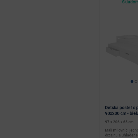
Skladom
Kúpeľňa
Doplnky a dekorácie
Kovový nábytok
Príslušenstvo k nábytku
Detská posteľ s p
90x200 cm - biel
97 x 206 x 65 cm
Malí milovníci jed
dizajnu a uhladenej