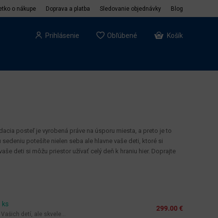
etko o nákupe
Doprava a platba
Sledovanie objednávky
Blog
Prihlásenie
Obľúbené
Košík
adacia posteľ je vyrobená práve na úsporu miesta, a preto je to
sedeniu potešíte nielen seba ale hlavne vaše deti, ktoré si
e deti si môžu priestor užívať celý deň k hraniu hier. Doprajte
 ks
299.00 €
ašich detí, ale skvele...