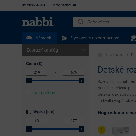
02 2092 4663
info@nabbi.sk
Nábytok
Vybavenie do domácnosti
Zobraziť katalóg
Nábytok
De
Lacné sedačky do
Cena (€)
Detské ro
obývačky
Pohovky (gauče)
Každý z nás určite vie
geniálne riešenie pri
Lacné kreslá (fotelky)
Iba na sklade
detskú rozkladaciu po
im kvalitný spánok v 
Lacné komody
Výška (cm)
Najpredávanejšie
Lacné skrine
Police