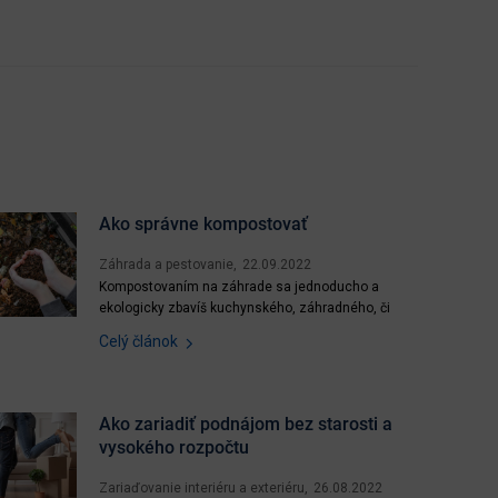
Ako správne kompostovať
Záhrada a pestovanie
22.09.2022
Kompostovaním na záhrade sa jednoducho a
ekologicky zbavíš kuchynského, záhradného, či
iného bio odpadu, ušetríš peniaze a čas na ich
Celý článok
odvoz a získaš kvalitný kompost, ktorý prospeje
tvojej záhradke. Účelom kompostovania je odbúrať
biologické látky v odpade a previesť ich na
humusové látky prospešné...
Ako zariadiť podnájom bez starosti a
vysokého rozpočtu
Zariaďovanie interiéru a exteriéru
26.08.2022