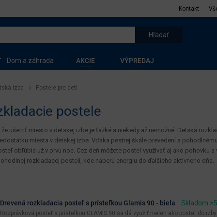
Kontakt
Vš
Dom a záhrada
AKCIE
VÝPREDAJ
tská izba
Postele pre deti
zkladacie postele
, že ušetriť miesto v detskej izbe je ťažké a niekedy až nemožné. Detská rozkl
 nedostatku miesta v detskej izbe. Vďaka pestrej škále prevedení a pohodlnému 
steľ obľúbia už v prvú noc. Cez deň môžete posteľ využívať aj ako pohovku a vaš
pohodlnej rozkladacej posteli, kde naberú energiu do ďalšieho aktívneho dňa.
Drevená rozkladacia posteľ s prísteľkou Glamis 90 - biela
Skladom >5
Rozprávková posteľ s prístelkou GLAMIS 90 sa dá využiť nielen ako posteľ do izby V