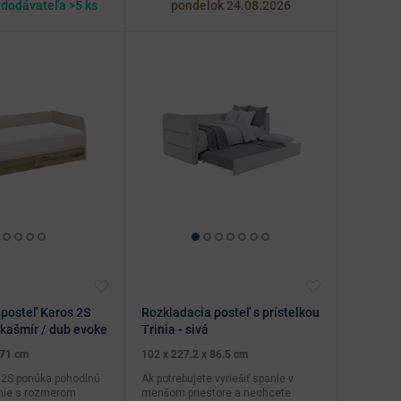
dodávateľa >5 ks
pondelok 24.08.2026
 posteľ Karos 2S
Rozkladacia posteľ s prístelkou
kašmír / dub evoke
Trinia - sivá
 71 cm
102 x 227.2 x 86.5 cm
 2S ponúka pohodlnú
Ak potrebujete vyriešiť spanie v
nie s rozmerom
menšom priestore a nechcete