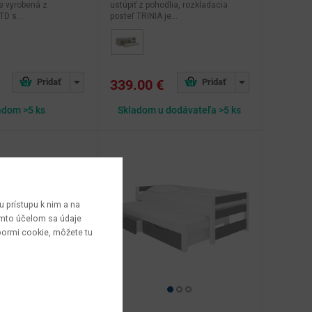
e vyrobená z
ustúpiť z pohodlia, rozkladacia
D s...
posteľ TRINIA je...
339.00 €
adom >5 ks
Skladom u dodávateľa >5 ks
 prístupu k nim a na
týmto účelom sa údaje
bormi cookie, môžete tu