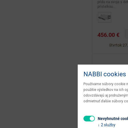
prídu na svoje s de
prístelkou...
456.00 €
štvrtok 27
NABBI cookies
Používame súbory cookie na
použitie výsledkov na ich 
odovzdávajú aj pridruženým
odmietnuť ďalšie súbory c
Nevyhnutné coo
2 služby