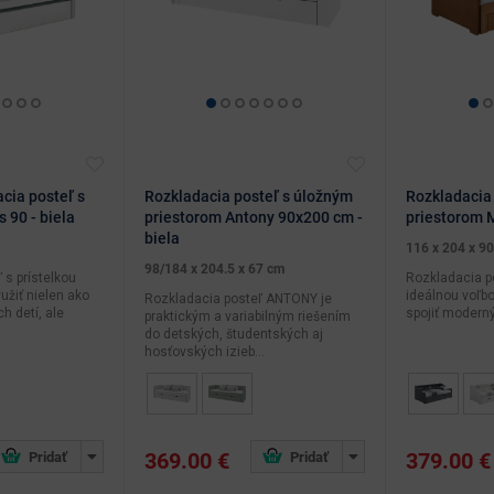
cia posteľ s
Rozkladacia posteľ s úložným
Rozkladacia
 90 - biela
priestorom Antony 90x200 cm -
priestorom 
biela
116 x 204 x 9
98/184 x 204.5 x 67 cm
 s prístelkou
Rozkladacia p
užiť nielen ako
ideálnou voľbo
Rozkladacia posteľ ANTONY je
h detí, ale
spojiť moderný 
praktickým a variabilným riešením
do detských, študentských aj
hosťovských izieb...
369.00 €
379.00 €