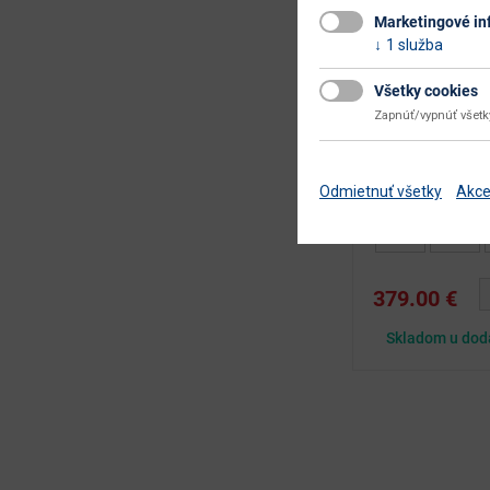
Marketingové in
1 služba
Rozkladacia pos
priestorom Monet
Všetky cookies
116 x 204 x 90 cm
Zapnúť/vypnúť všet
Rozkladacia poste
ideálnou voľbou pre
spojiť moderný dizaj
Odmietnuť všetky
Akce
379.00 €
Skladom u dod