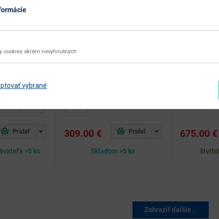
formácie
teľ s úložným
Rozkladacia posteľ s prísteľkou
Drevená dets
a - biela
Austin New 90 - sivá
prístelkou T
biela
99.6 x 206.8 x 93.5 cm
ky cookies okrem nevyhnutných
97 x 206 x 80
ľ MONETA je
Krásavec v nadčasovom modernom
 tých, ktorí chcú
dizajne, to je posteľ s prístelkou
Praktickosť a 
n, pohodlie a...
AUSTIN NEW 90. Určite oceníte
detskej postel
ptovať vybrané
kompromisné...
90x200 cm v 
bielom...
309.00 €
675.00 €
ávateľa >5 ks
Skladom >5 ks
štvrt
Zobraziť ďalšie...