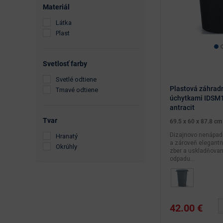
Smetné nádoby (smetiaky
materiál
a popolnice)
látka
Doplnky a príslušenstvo
plast
Záhradné terasové
koberce
svetlosť farby
svetlé odtiene
Kemping
Plastová záhrad
tmavé odtiene
úchytkami IDSM1
antracit
tvar
69.5 x 60 x 87.8 cm
Dizajnovo nenápad
hranatý
a zároveň elegantn
okrúhly
zber a uskladňova
odpadu...
42.00 €