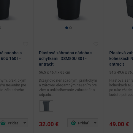
ná nádoba s
Plastová záhradná nádoba s
Plastová zá
60U 160 l -
úchytkami IDSM80U 80 l -
kolieskach 
antracit
antracit
56.5 x 46.4 x 65 cm
54 x 49.6 x 76
ným, praktickým
Dizajnovo nenápadným, praktickým
Plastová záhr
ým riešením pre
a zároveň elegantným riešením pre
kolieskach N
nie záhradného
zber a uskladňovanie záhradného
po ruke všade 
odpadu...
budete potrebo
32.00 €
49.00 €