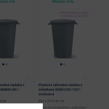
adom 2 ks
Skladom >5 ks
Veľmi žiadaný produkt
zostávajú už len 3 ks
hradná nádoba s
Plastová záhradná nádoba s
DSM80U 80 l -
úchytkami IDSM120U 120 l -
svetlosivá
65 cm
69.6 x 59.4 x 61 cm
ápadným, praktickým
Dizajnovo nenápadným, praktickým