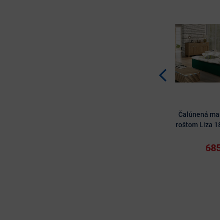
Čalúnená man
roštom Liza 1
685