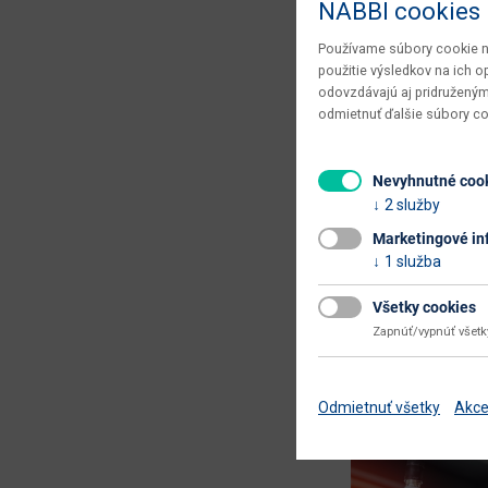
NABBI cookies
a zároveň elegantn
zber a uskladňova
odpadu...
Používame súbory cookie na
použitie výsledkov na ich 
odovzdávajú aj pridruženým
odmietnuť ďalšie súbory c
42.00 €
Nevyhnutné coo
pondelok 2
2 služby
Marketingové in
1 služba
Všetky cookies
Zapnúť/vypnúť všet
Vyberáme 
Odmietnuť všetky
Akce