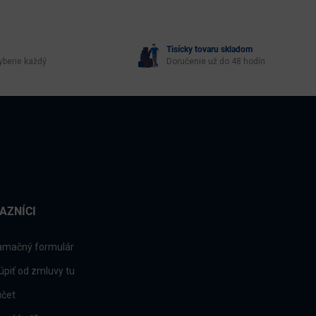
Tisícky tovaru skladom
yberie každý
Doručenie už do 48 hodín
AZNÍCI
amačný formulár
úpiť od zmluvy tu
účet