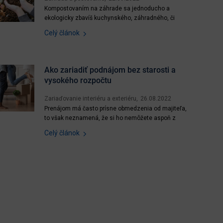
Kompostovaním na záhrade sa jednoducho a
ekologicky zbavíš kuchynského, záhradného, či
iného bio odpadu, ušetríš peniaze a čas na ich
Celý článok
odvoz a získaš kvalitný kompost, ktorý prospeje
tvojej záhradke. Účelom kompostovania je odbúrať
biologické látky v odpade a previesť ich na
humusové látky prospešné...
Ako zariadiť podnájom bez starosti a
vysokého rozpočtu
Zariaďovanie interiéru a exteriéru
26.08.2022
Prenájom má často prísne obmedzenia od majiteľa,
to však neznamená, že si ho nemôžete aspoň z
časti zariadiť po svojom. Prostredie, v ktorom žijete
Celý článok
veľmi ovplyvňuje to, ako sa cítite. Poďte sa
inšpirovať našimi nápadmi a trikmi. Obr. 1: Je vás
nový prenajatý byt zatiaľ prázdny? Žiaden problém,...