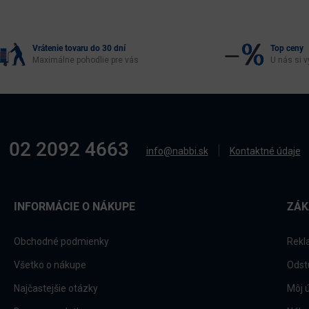
Vrátenie tovaru do 30 dní
Top ceny
Maximálne pohodlie pre vás
U nás si v
02 2092 4663
info@nabbi.sk
Kontaktné údaje
INFORMÁCIE O NÁKUPE
ZÁK
Obchodné podmienky
Rekl
Všetko o nákupe
Odst
Najčastejšie otázky
Môj 