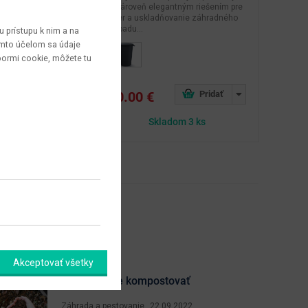
gantným riešením pre
a zároveň elegantným riešením pre
ňovanie záhradného
zber a uskladňovanie záhradného
odpadu...
 prístupu k nim a na
týmto účelom sa údaje
bormi cookie, môžete tu
40.00 €
ok 24.08.2026
Skladom 3 ks
Akceptovať všetky
Ako správne kompostovať
Záhrada a pestovanie
22.09.2022