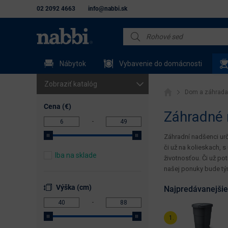
02 2092 4663
info@nabbi.sk
Nábytok
Vybavenie do domácnosti
Zobraziť katalóg
Dom a záhrada
Záhradný nábytok
Cena (€)
Záhradné
Slnečníky a tienenie
Záhradní nadšenci urč
Záhradné lehátka
či už na kolieskach, 
Iba na sklade
životnosťou. Či už po
Záhradné grily
našej ponuky bude tý
Hojdačky
Výška (cm)
Najpredávanejšie
Hojdacie siete
Trampolíny