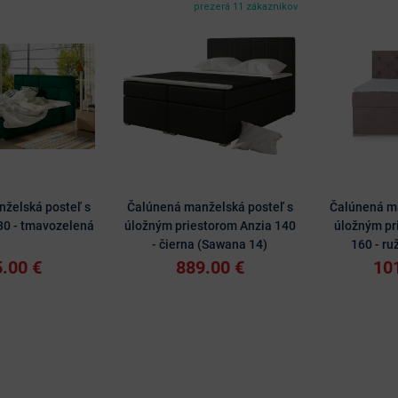
prezerá 11 zákazníkov
želská posteľ s
Čalúnená manželská posteľ s
Čalúnená ma
80 - tmavozelená
úložným priestorom Anzia 140
úložným pr
- čierna (Sawana 14)
160 - ru
.00 €
889.00 €
10