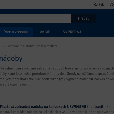
Kontakt
Vš
Dom a záhrada
AKCIE
VÝPREDAJ
Pestovanie a starostlivosť o rastliny
 nádoby
ite veľmi ocenia šikovné záhradné nádoby, ktoré si nájdu uplatnenie v rôznych
s úchytkami, bez nich a podobne. Nádoby do záhrady sú väčšinou plastové, o
trebujete pohrabať lístie, uskladniť rôzne typy sypkého materiálu, nakvasiť o
m správnym riešením.
Plastová záhradná nádoba na kolieskach NBWB95 95 l - antracit
Zost
Plastová záhradná nádoba na kolieskach NBWB95 95 l Vám bude po ruke všade tam