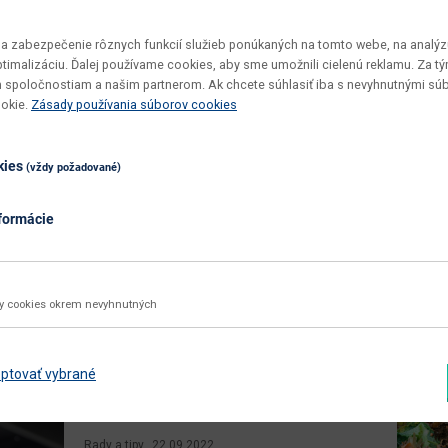
ým riešením pre
a zároveň elegantným riešením pre
a zároveň ele
nie záhradného
zber a uskladňovanie záhradného
zber a usklad
odpadu...
odpadu...
 zabezpečenie rôznych funkcií služieb ponúkaných na tomto webe, na analýzu
optimalizáciu. Ďalej používame cookies, aby sme umožnili cielenú reklamu. Za 
 spoločnostiam a našim partnerom. Ak chcete súhlasiť iba s nevyhnutnými sú
ookie.
Zásady používania súborov cookies
40.00 €
32.00 €
kies
(vždy požadované)
4.08.2026
pondelok 24.08.2026
pondel
formácie
ky cookies okrem nevyhnutných
z blogu
ptovať vybrané
Efektívne tipy, ako ušetriť na energiách
Rady a tipy
22.09.2022