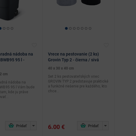
hradná nádoba na
Vrece na pestovanie (2 ks)
NBWB95 95 l -
Grovin Typ 2 - čierna / sivá
40 x 30 x 40 cm
.2 cm
Set 2 ks pestovateľských vriec
GROVIN TYP 2 predstavuje praktické
adná nádoba na
a funkčné riešenie pre každého, kto
BWB95 95 l Vám bude
chce...
tam, kde ju práve
vať...
6.00 €