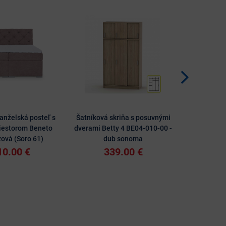
nželská posteľ s
Šatníková skriňa s posuvnými
Rohová sed
iestorom Beneto
dverami Betty 4 BE04-010-00 -
úložným pr
žová (Soro 61)
dub sonoma
10.00 €
339.00 €
10