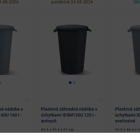
4.08.2026
pondelok 24.08.2026
Skl
ná nádoba s
Plastová záhradná nádoba s
Plastová zá
60U 160 l -
úchytkami IDSM120U 120 l -
úchytkami I
antracit
svetlosivá
69.6 x 59.4 x 61 cm
56.5 x 46.4 x 
ným, praktickým
Dizajnovo nenápadným, praktickým
Dizajnovo nen