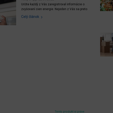
Určite každý z Vás zaregistroval informácie o
zvyšovaní cien energie. Nejeden z Vás sa preto
zamýšľa nad tým, ako svoju spotrebu znížiť na
Celý článok
maximum. Ak chcete ušetriť za energie, nie je
potrebné sa nejako výrazne obmedzovať, no stačí
zmeniť svoje návyky a dodržiavať pár
jednoduchých pravidiel. Poďme...
Tento produkt si práve