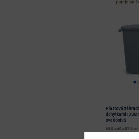
pondelok 2
Plastová záhrad
úchytkami IDSM1
svetlosivá
69.5 x 60 x 87.8 cm
Dizajnovo nenápad