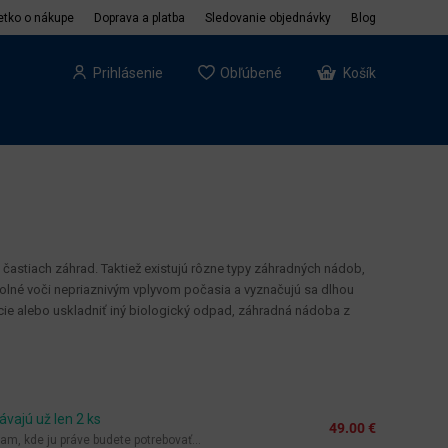
etko o nákupe
Doprava a platba
Sledovanie objednávky
Blog
Prihlásenie
Obľúbené
Košík
 častiach záhrad. Taktiež existujú rôzne typy záhradných nádob,
dolné voči nepriaznivým vplyvom počasia a vyznačujú sa dlhou
vocie alebo uskladniť iný biologický odpad, záhradná nádoba z
ávajú už len 2 ks
49.00 €
, kde ju práve budete potrebovať...