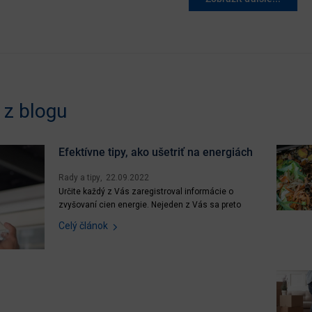
z blogu
Efektívne tipy, ako ušetriť na energiách
Rady a tipy
22.09.2022
Určite každý z Vás zaregistroval informácie o
zvyšovaní cien energie. Nejeden z Vás sa preto
zamýšľa nad tým, ako svoju spotrebu znížiť na
Celý článok
maximum. Ak chcete ušetriť za energie, nie je
potrebné sa nejako výrazne obmedzovať, no stačí
zmeniť svoje návyky a dodržiavať pár
jednoduchých pravidiel. Poďme...