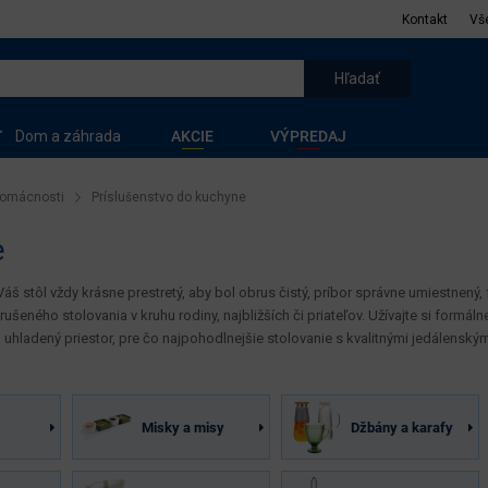
Kontakt
Vš
Dom a záhrada
AKCIE
VÝPREDAJ
domácnosti
Príslušenstvo do kuchyne
e
Váš stôl vždy krásne prestretý, aby bol obrus čistý, príbor správne umiestnený
rušeného stolovania v kruhu rodiny, najbližších či priateľov. Užívajte si formá
 uhladený priestor, pre čo najpohodlnejšie stolovanie s kvalitnými jedálenský
Misky a misy
Džbány a karafy