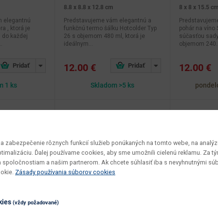
8.8 x 8.8 x 12.8 cm
8 x 8 x 15.5 c
m elegantnú
Predstavujeme vám elegantnú a
Predstavujem
a , ktorá je
funkčnú termo šálku Hotcolder Typ
pohár na víno S
 do každej
26 s objemom 480 ml, ktorá je
súčasťou sady
.
ideálnym...
objemom 240..
12.00 €
12.00 €
m 1 ks
Skladom >5 ks
pondel
 zabezpečenie rôznych funkcií služieb ponúkaných na tomto webe, na analýzu
optimalizáciu. Ďalej používame cookies, aby sme umožnili cielenú reklamu. Za 
 spoločnostiam a našim partnerom. Ak chcete súhlasiť iba s nevyhnutnými sú
ookie.
Zásady používania súborov cookies
kies
(vždy požadované)