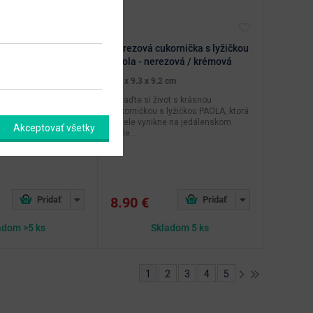
du Savoy 1150 ml -
Nerezová cukornička s lyžičkou
Paola - nerezová / krémová
m
9.3 x 9.3 x 9.2 cm
e vám elegantný
Oslaďte si život s krásnou
u Savoy s objemom
cukorničkou s lyžičkou PAOLA, ktorá
ej ružovej farbe,
skvele vynikne na jedálenskom
Akceptovať všetky
ym...
stole...
8.90 €
adom >5 ks
Skladom 5 ks
1
2
3
4
5