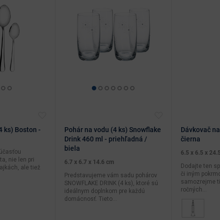
4 ks) Boston -
Pohár na vodu (4 ks) Snowflake
Dávkovač na 
Drink 460 ml - priehľadná /
čierna
biela
účasťou
6.5 x 6.5 x 24.
, nie len pri
6.7 x 6.7 x 14.6 cm
Dodajte ten s
ajkách, ale tiež
či iným pokrmo
Predstavujeme vám sadu pohárov
samozrejme ti
SNOWFLAKE DRINK (4 ks), ktoré sú
ročných...
ideálnym doplnkom pre každú
domácnosť. Tieto...