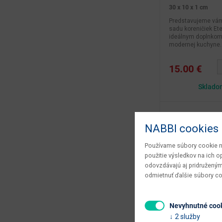
30 x 10 x 1 cm
Predstavujeme vá
sadu koreničiek Eter
ideálnym doplnkom
modernej kuchyne..
15.00 €
Sklado
NABBI cookies
Používame súbory cookie na
použitie výsledkov na ich 
odovzdávajú aj pridruženým
odmietnuť ďalšie súbory c
Nevyhnutné coo
2 služby