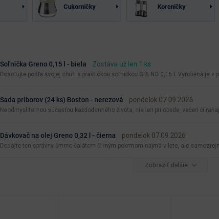
Cukorničky
Koreničky
Soľnička Greno 0,15 l - biela
Zostáva už len 1 ks
Dosoľujte podľa svojej chuti s praktickou soľničkou GRENO 0,15 l. Vyrobená je z p
Sada príborov (24 ks) Boston - nerezová
pondelok 07.09.2026
Neodmysliteľnou súčasťou každodenného života, nie len pri obede, večeri či raňajká
Dávkovač na olej Greno 0,32 l - čierna
pondelok 07.09.2026
Dodajte ten správny šmrnc šalátom či iným pokrmom najmä v lete, ale samozrejme 
Zobraziť ďalšie