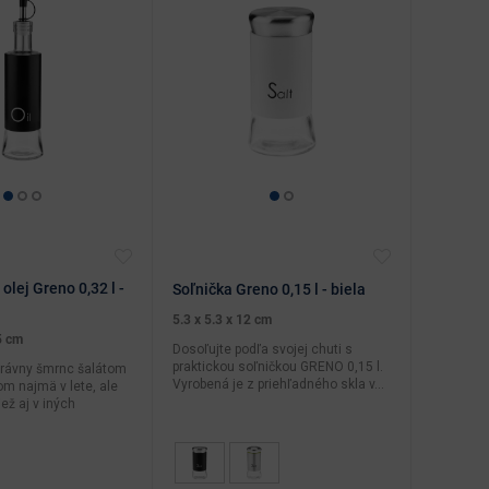
olej Greno 0,32 l -
Soľnička Greno 0,15 l - biela
5.3 x 5.3 x 12 cm
5 cm
Dosoľujte podľa svojej chuti s
praktickou soľničkou GRENO 0,15 l.
právny šmrnc šalátom
Vyrobená je z priehľadného skla v...
m najmä v lete, ale
ež aj v iných