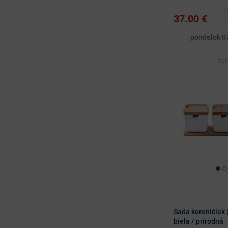
37.00 €
pondelok 0
Veľ
Sada koreničiek (
biela / prírodná