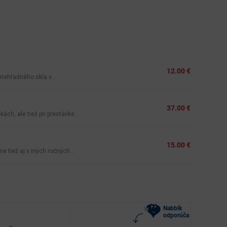
12.00 €
riehľadného skla v...
37.00 €
ch, ale tiež pri prestávke...
15.00 €
tiež aj v iných ročných...
Nabbík
odporúča