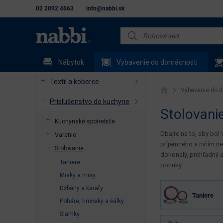
02 2092 4663
info@nabbi.sk
Nábytok
Vybavenie do domácnosti
Textil a koberce
Vybavenie do 
Príslušenstvo do kuchyne
Stolovani
Kuchynské spotrebiče
Dbajte na to, aby bol 
Varenie
príjemného a ničím ne
Stolovanie
dokonalý, prehľadný a
Taniere
ponuky.
Misky a misy
Džbány a karafy
Taniere
Poháre, hrnčeky a šálky
Slamky