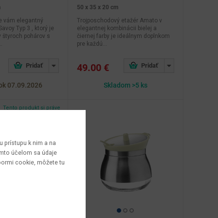
m
50 x 35 x 20 cm
e vám elegantný
Trojposchodový etažér Amato v
avoy Typ 3 , ktorý je
elegantnej kombinácii bielej a
 štyroch pohárov s
čiernej farby je ideálnym doplnkom
.
pre každú...
49.00 €
ok 07.09.2026
Skladom >5 ks
Tento produkt si práve
prezerajú 4 zákazníci
 prístupu k nim a na
týmto účelom sa údaje
bormi cookie, môžete tu