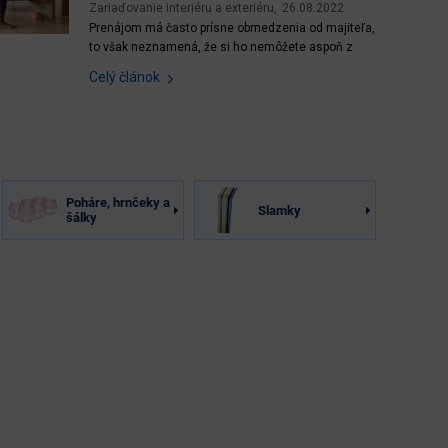
Zariaďovanie interiéru a exteriéru
26.08.2022
Prenájom má často prísne obmedzenia od majiteľa,
to však neznamená, že si ho nemôžete aspoň z
časti zariadiť po svojom. Prostredie, v ktorom žijete
Celý článok
veľmi ovplyvňuje to, ako sa cítite. Poďte sa
inšpirovať našimi nápadmi a trikmi. Obr. 1: Je vás
nový prenajatý byt zatiaľ prázdny? Žiaden problém,...
Poháre, hrnčeky a
Slamky
šálky