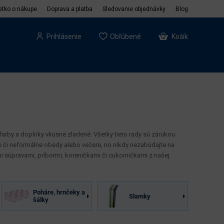
etko o nákupe
Doprava a platba
Sledovanie objednávky
Blog
Prihlásenie
Obľúbené
Košík
, farby a doplnky vkusne zladené. Všetky tieto rady sú zárukou
lne či neformálne obedy alebo večere, no nikdy nezabúdajte na
mi súpravami, príbormi, koreničkami či cukorničkami z našej
Poháre, hrnčeky a
Slamky
šálky