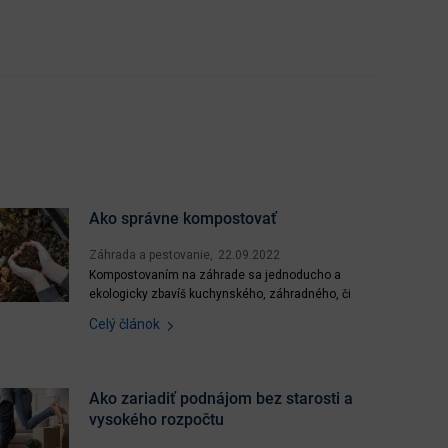
Ako správne kompostovať
Záhrada a pestovanie
22.09.2022
Kompostovaním na záhrade sa jednoducho a
ekologicky zbavíš kuchynského, záhradného, či
iného bio odpadu, ušetríš peniaze a čas na ich
Celý článok
odvoz a získaš kvalitný kompost, ktorý prospeje
tvojej záhradke. Účelom kompostovania je odbúrať
biologické látky v odpade a previesť ich na
humusové látky prospešné...
Ako zariadiť podnájom bez starosti a
vysokého rozpočtu