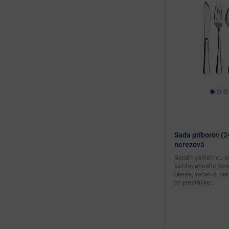
Sada príborov (2
nerezová
Neodmysliteľnou s
každodenného života
obede, večeri či raň
pri prestávke...