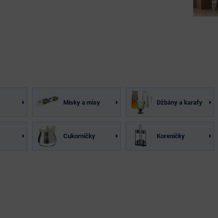
Misky a misy
Džbány a karafy
Cukorničky
Koreničky