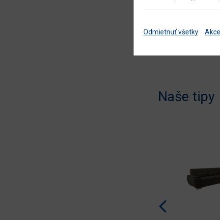
Odmietnuť všetky
Akce
Naše tipy