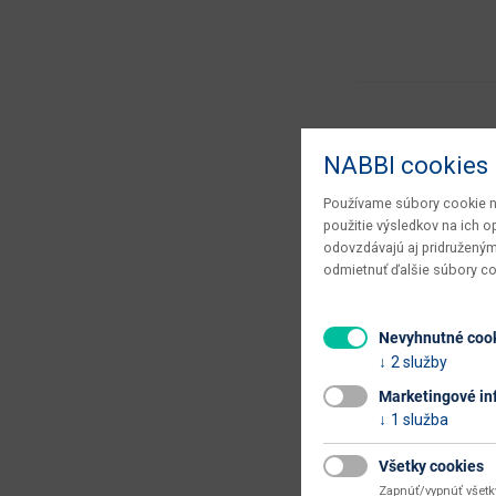
NABBI cookies
Vyberáme 
Používame súbory cookie na
použitie výsledkov na ich 
odovzdávajú aj pridruženým
odmietnuť ďalšie súbory c
Nevyhnutné coo
2 služby
Marketingové in
1 služba
Všetky cookies
Zapnúť/vypnúť všet