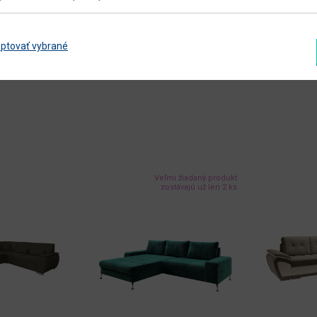
ptovať vybrané
Veľmi žiadaný produkt
zostávajú už len 2 ks