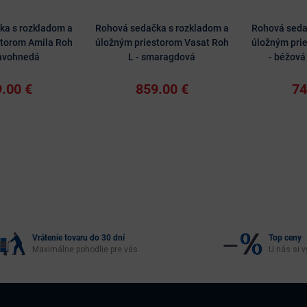
ka s rozkladom a
Rohová sedačka s rozkladom a
Rohová seda
storom Amila Roh
úložným priestorom Vasat Roh
úložným prie
mavohnedá
L - smaragdová
- béžová
.00 €
859.00 €
74
Vrátenie tovaru do 30 dní
Top ceny
Maximálne pohodlie pre vás
U nás si v