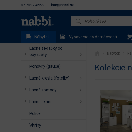
02 2092 4663
info@nabbi.sk
Nábytok
Vybavenie do domácnosti
Lacné sedačky do
Nábytok
Ná
obývačky
Kolekcie 
Pohovky (gauče)
Lacné kreslá (fotelky)
Lacné komody
Lacné skrine
Police
Vitríny