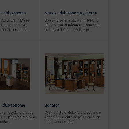
w - dub sonoma
Narvik - dub sonoma / čierna
 ASISTENT NEW je
So sektorovým nábytkom NARVIK
ktorová zostava,
pôjde Vašim študentom učenie ako
 použiť na zariad...
od ruky a tiež si môžete z je...
 - dub sonoma
Senator
uku nábytku pre Vašu
Vyskladajte si dokonalú pracovňu či
kríň, písacích stolov a
kanceláriu a cíťte sa príjemne aj pri
scho...
práci. Jednoduché ...