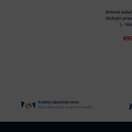
Rohová sedač
úložným prie
L - t
899
Kvalitný zákaznícky servis
Náš zákazník je na prvom mieste