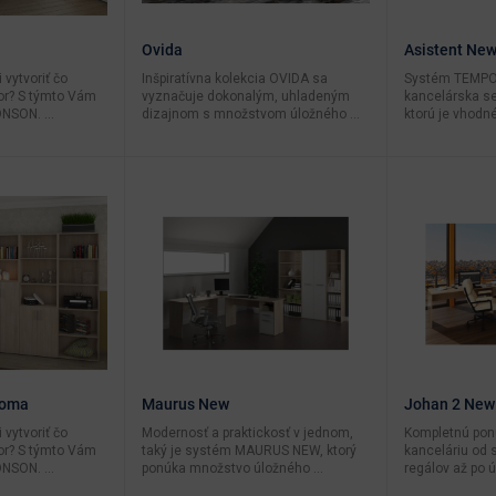
Ovida
Asistent Ne
 vytvoriť čo
Inšpiratívna kolekcia OVIDA sa
Systém TEMPO
tor? S týmto Vám
vyznačuje dokonalým, uhladeným
kancelárska se
NSON. ...
dizajnom s množstvom úložného ...
ktorú je vhodné
noma
Maurus New
Johan 2 New
 vytvoriť čo
Modernosť a praktickosť v jednom,
Kompletnú pon
tor? S týmto Vám
taký je systém MAURUS NEW, ktorý
kanceláriu od s
NSON. ...
ponúka množstvo úložného ...
regálov až po ú