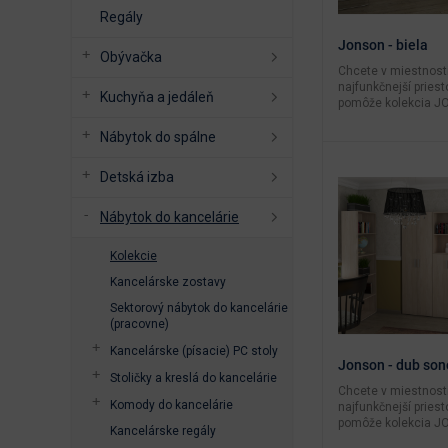
Regály
Jonson - biela
Obývačka
Chcete v miestnosti
najfunkčnejší pries
Kuchyňa a jedáleň
pomôže kolekcia JO
Nábytok do spálne
Detská izba
Nábytok do kancelárie
Kolekcie
Kancelárske zostavy
Sektorový nábytok do kancelárie
(pracovne)
Kancelárske (písacie) PC stoly
Jonson - dub so
Stoličky a kreslá do kancelárie
Chcete v miestnosti
Komody do kancelárie
najfunkčnejší pries
pomôže kolekcia JO
Kancelárske regály