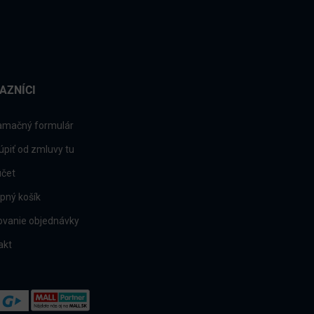
AZNÍCI
amačný formulár
úpiť od zmluvy tu
účet
pný košík
ovanie objednávky
akt