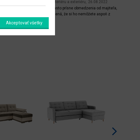
Zariaďovanie interiéru a exteriéru
26.08.2022
Prenájom má často prísne obmedzenia od majiteľa,
to však neznamená, že si ho nemôžete aspoň z
časti zariadiť po svojom. Prostredie, v ktorom žijete
Akceptovať všetky
Celý článok
veľmi ovplyvňuje to, ako sa cítite. Poďte sa
inšpirovať našimi nápadmi a trikmi. Obr. 1: Je vás
nový prenajatý byt zatiaľ prázdny? Žiaden problém,...