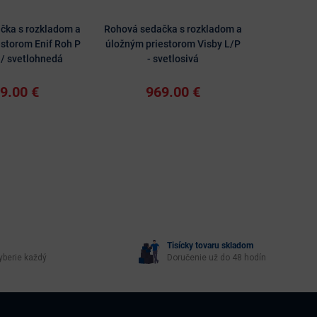
čka s rozkladom a
Rohová sedačka s rozkladom a
Rohová sed
storom Enif Roh P
úložným priestorom Visby L/P
úložným pr
 / svetlohnedá
- svetlosivá
- hn
9.00 €
969.00 €
10
Tisícky tovaru skladom
yberie každý
Doručenie už do 48 hodín