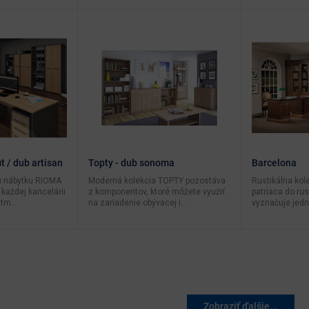
t / dub artisan
Topty - dub sonoma
Barcelona
 nábytku RIOMA
Moderná kolekcia TOPTY pozostáva
Rustikálna kol
každej kancelárii
z komponentov, ktoré môžete využiť
patriaca do rus
tm...
na zariadenie obývacej i...
vyznačuje jedn
Zobraziť ďalšie...