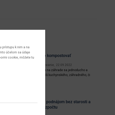
 prístupu k nim a na
týmto účelom sa údaje
Ako správne kompostovať
bormi cookie, môžete tu
Záhrada a pestovanie
22.09.2022
Kompostovaním na záhrade sa jednoducho a
ekologicky zbavíš kuchynského, záhradného, či
iného bio odpadu, ušetríš peniaze a čas na ich
Celý článok
odvoz a získaš kvalitný kompost, ktorý prospeje
tvojej záhradke. Účelom kompostovania je odbúrať
biologické látky v odpade a previesť ich na
humusové látky prospešné...
Ako zariadiť podnájom bez starosti a
vysokého rozpočtu