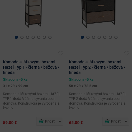
Komoda s látkovými boxami
Komoda s látkovými boxami
Hazel Typ 1 - čierna / béžová /
Hazel Typ 2 - čierna / béžová /
hnedá
hnedá
Skladom >5 ks
Skladom >5 ks
31 x 29 x 99 cm
58 x 29 x 78.5 cm
Komoda s látkovými boxami HAZEL
Komoda s látkovými boxami HAZEL
TYP 1 dodá Vášmu bývaniu pocit
TYP 2 dodá Vášmu bývaniu pocit
domova. Konštrukcia je vyrobená z
domova. Konštrukcia je vyrobená z
kovu v...
kovu v...
59.00 €
65.00 €