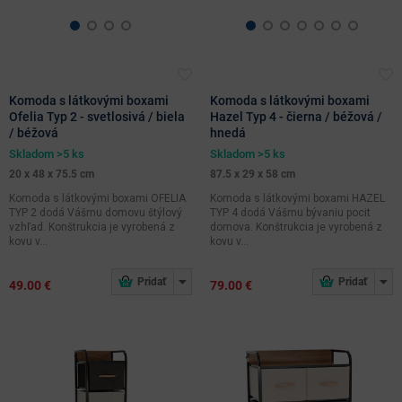
odtiene
Komoda s látkovými boxami
Komoda s látkovými boxami
Ofelia Typ 2 - svetlosivá / biela
Hazel Typ 4 - čierna / béžová /
/ béžová
hnedá
Skladom >5 ks
Skladom >5 ks
20 x 48 x 75.5 cm
87.5 x 29 x 58 cm
Komoda s látkovými boxami OFELIA
Komoda s látkovými boxami HAZEL
TYP 2 dodá Vášmu domovu štýlový
TYP 4 dodá Vášmu bývaniu pocit
vzhľad. Konštrukcia je vyrobená z
domova. Konštrukcia je vyrobená z
kovu v...
kovu v...
49.00 €
79.00 €