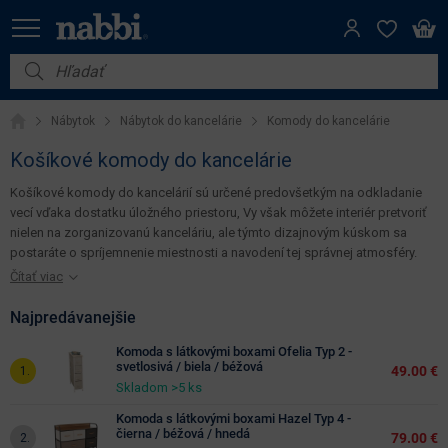
Filter
Cena
Nábytok
(€)
Nábytok
Nábytok do kancelárie
Komody do kancelárie
Vybavenie do domácnosti
Košíkové komody do kancelárie
Iba
Dom a záhrada
na
Košíkové komody do kancelárií sú určené predovšetkým na odkladanie
sklade
vecí vďaka dostatku úložného priestoru, Vy však môžete interiér pretvoriť
Akcie
nielen na zorganizovanú kanceláriu, ale týmto dizajnovým kúskom sa
postaráte o spríjemnenie miestnosti a navodení tej správnej atmosféry.
Výpredaj
Zaobstarajte si z našej ponuky košíkovú komodu, ktorú si obľúbite na
Čítať viac
Výška
prvý pohľad. Zariaďte si kanceláriu presne podľa vlastných predstáv kde
(cm)
každá vec bude mať svoje miesto.
Najpredávanejšie
Komoda s látkovými boxami Ofelia Typ 2 -
svetlosivá / biela / béžová
49.00 €
Šírka
Skladom >5 ks
(cm)
Komoda s látkovými boxami Hazel Typ 4 -
čierna / béžová / hnedá
79.00 €