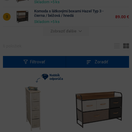
Skladom >5 ks
Komoda s látkovými boxami Hazel Typ 3 -
Hĺbka
čierna / béžová / hnedá
89.00 €
(cm)
Skladom >5 ks
Zobraziť ďalšie
farebné
prevedenie
6
položiek
čierna
sivá
priestorový
Filtrovať
Zoradiť
tvar
Nabbík
odporúča
rovný
svetlosť
farby
svetlé
odtiene
tmavé