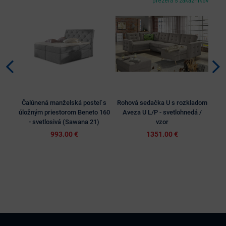
prezerá 5 zákazníkov
Čalúnená manželská posteľ s
Rohová sedačka U s rozkladom
Ča
úložným priestorom Beneto 160
Aveza U L/P - svetlohnedá /
úlo
- svetlosivá (Sawana 21)
vzor
993.00 €
1351.00 €