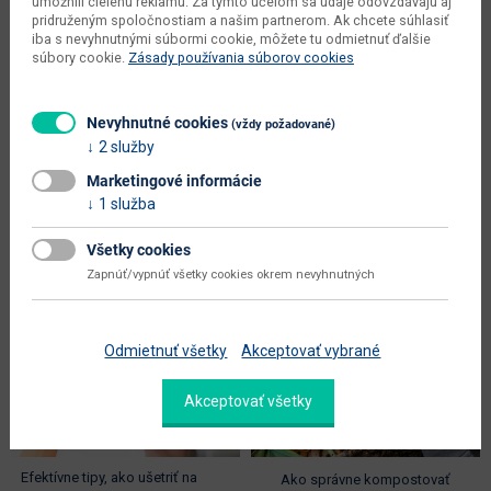
štýlová komoda vhodná do každej
domova. Konštrukcia je vyrobená z
umožnili cielenú reklamu. Za týmto účelom sa údaje odovzdávajú aj
domácnosti...
kovu v...
pridruženým spoločnostiam a našim partnerom. Ak chcete súhlasiť
iba s nevyhnutnými súbormi cookie, môžete tu odmietnuť ďalšie
súbory cookie.
Zásady používania súborov cookies
59.00 €
89.00 €
Nevyhnutné cookies
(vždy požadované)
2 služby
Marketingové informácie
1 služba
Vyberáme z blogu
Všetky cookies
Zapnúť/vypnúť všetky cookies okrem nevyhnutných
Odmietnuť všetky
Akceptovať vybrané
Akceptovať všetky
Efektívne tipy, ako ušetriť na
Ako správne kompostovať